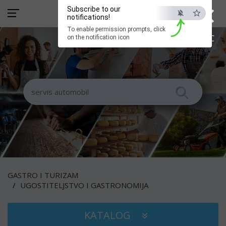
×
Subscribe to our
notifications!
To enable permission prompts, click
ESC
on the notification icon
GASTRO I TURIZAM
UGOSTITELJSTVO I GASTRONOMIJA
KATALOG