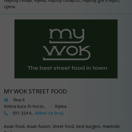
Najbolji ćevapi, Rijeka, najbolji ćevapčići, najbolji grill u Rijeci,
cijena
MY WOK STREET FOOD
Riva 6
Robna kuća RI Korzo, - Rijeka
klikni za broj
051 324 6...
Asian food, Asian fusion, street food, best burgers, marende,