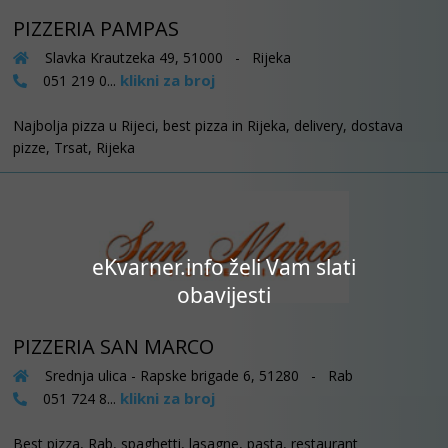
PIZZERIA PAMPAS
Slavka Krautzeka 49, 51000 - Rijeka
klikni za broj
051 219 0...
Najbolja pizza u Rijeci, best pizza in Rijeka, delivery, dostava
pizze, Trsat, Rijeka
eKvarner.info želi Vam slati
obavijesti
PIZZERIA SAN MARCO
Srednja ulica - Rapske brigade 6, 51280 - Rab
klikni za broj
051 724 8...
Best pizza, Rab, spaghetti, lasagne, pasta, restaurant