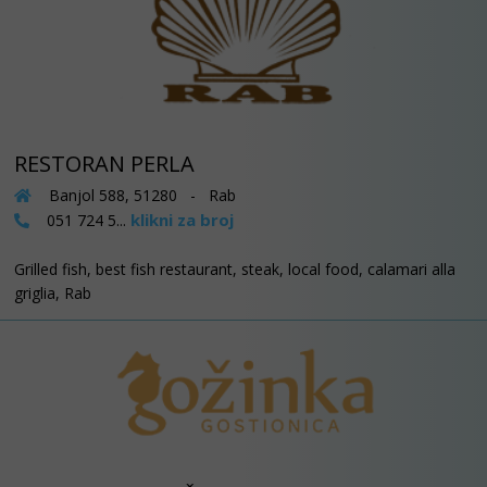
RESTORAN PERLA
Banjol 588, 51280 - Rab
klikni za broj
051 724 5...
Grilled fish, best fish restaurant, steak, local food, calamari alla
griglia, Rab