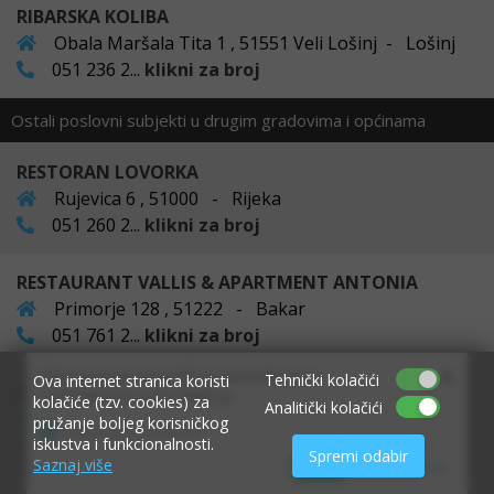
RIBARSKA KOLIBA
Obala Maršala Tita 1 , 51551 Veli Lošinj - Lošinj
051 236 2...
klikni za broj
Ostali poslovni subjekti u drugim gradovima i općinama
RESTORAN LOVORKA
Rujevica 6 , 51000 - Rijeka
051 260 2...
klikni za broj
RESTAURANT VALLIS & APARTMENT ANTONIA
Primorje 128 , 51222 - Bakar
051 761 2...
klikni za broj
×
Allow www.ekvarner.info to send web push
Tehnički kolačići
Ova internet stranica koristi
A. H. M. DRAGA d.o.o.
notifications to your desktop.
kolačiće (tzv. cookies) za
Analitički kolačići
Sv. Jelena 5 , 51418 - Mošćenička Draga
pružanje boljeg korisničkog
Powered by SendPulse
iskustva i funkcionalnosti.
051/29008...
klikni za broj
Spremi odabir
Saznaj više
Allow
Don't allow