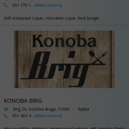
klikni za broj
051 775 1...
Grill restaurant Lopar, ristorante Lopar, best burger
KONOBA BRIG
Brig 29, Sušačka draga, 51000 - Rijeka
klikni za broj
051 403 4...
Jela sa roštilja, teletina i janjetina pod pekom, grill, konoba Rijeka