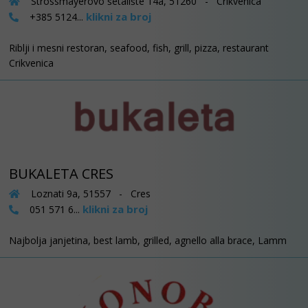
Strossmayerovo šetalište 14a, 51260 - Crikvenica
klikni za broj
+385 5124...
Riblji i mesni restoran, seafood, fish, grill, pizza, restaurant
Crikvenica
BUKALETA CRES
Loznati 9a, 51557 - Cres
klikni za broj
051 571 6...
Najbolja janjetina, best lamb, grilled, agnello alla brace, Lamm