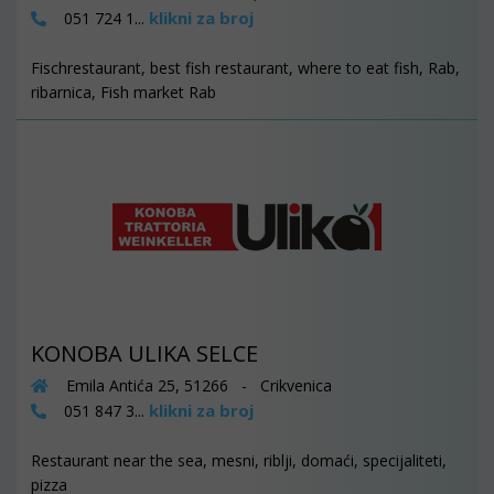
klikni za broj
051 724 1...
Fischrestaurant, best fish restaurant, where to eat fish, Rab,
ribarnica, Fish market Rab
KONOBA ULIKA SELCE
Emila Antića 25, 51266 - Crikvenica
klikni za broj
051 847 3...
Restaurant near the sea, mesni, riblji, domaći, specijaliteti,
pizza