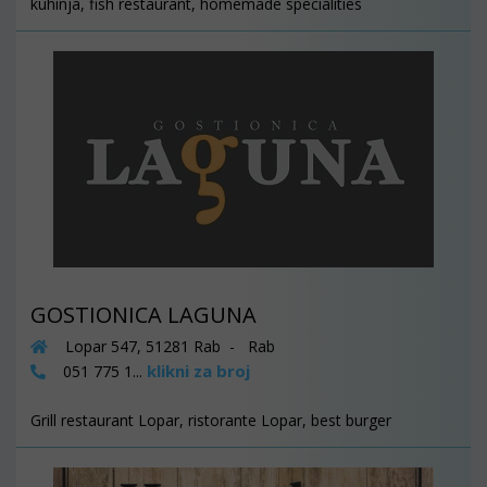
kuhinja, fish restaurant, homemade specialities
GOSTIONICA LAGUNA
Lopar 547, 51281 Rab - Rab
klikni za broj
051 775 1...
Grill restaurant Lopar, ristorante Lopar, best burger