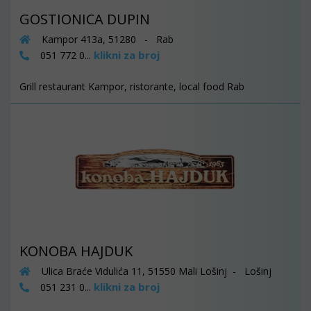
GOSTIONICA DUPIN
Kampor 413a, 51280 - Rab
klikni za broj
051 772 0...
Grill restaurant Kampor, ristorante, local food Rab
KONOBA HAJDUK
Ulica Braće Vidulića 11, 51550 Mali Lošinj - Lošinj
klikni za broj
051 231 0...