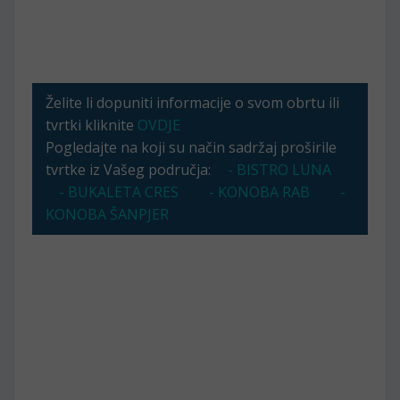
Želite li dopuniti informacije o svom obrtu ili
tvrtki kliknite
OVDJE
Pogledajte na koji su način sadržaj proširile
tvrtke iz Vašeg područja:
- BISTRO LUNA
- BUKALETA CRES
- KONOBA RAB
-
KONOBA ŠANPJER