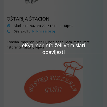
OŠTARIJA ŠTACION
Vladimira Nazora 20, 51211 - Rijeka
klikni za broj
099 2761 ...
Konoba, marende Matulji, local food, local restaurant,
eKvarner.info želi Vam slati
ristorante Matulji, Rijeka
obavijesti