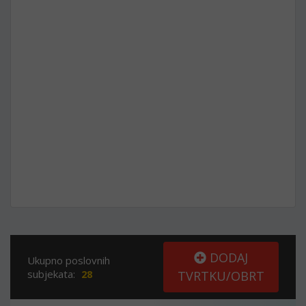
DODAJ
Ukupno poslovnih
subjekata:
28
TVRTKU/OBRT