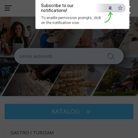
×
Subscribe to our
notifications!
To enable permission prompts, click
ESC
on the notification icon
KATALOG
GASTRO I TURIZAM