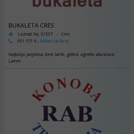
BUKALETA CRES
Loznati 9a, 51557 - Cres
klikni za broj
051 571 6...
Najbolja janjetina, best lamb, grilled, agnello alla brace,
Lamm