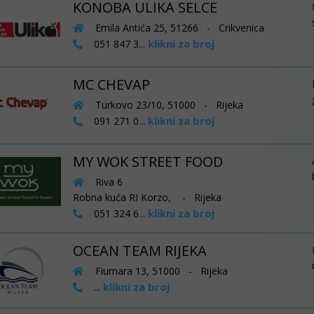
KONOBA ULIKA SELCE
Emila Antića 25, 51266 - Crikvenica
klikni za broj
051 847 3...
MC CHEVAP
Turkovo 23/10, 51000 - Rijeka
klikni za broj
091 271 0...
MY WOK STREET FOOD
Riva 6
Robna kuća RI Korzo, - Rijeka
klikni za broj
051 324 6...
OCEAN TEAM RIJEKA
Fiumara 13, 51000 - Rijeka
klikni za broj
...