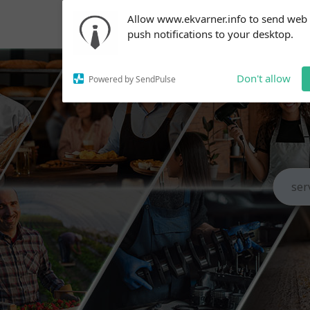
Subscribe to our
Allow www.ekvarner.info to send web
notifications!
push notifications to your desktop.
To enable permission prompts, click
on the notification icon
Don't allow
Powered by SendPulse