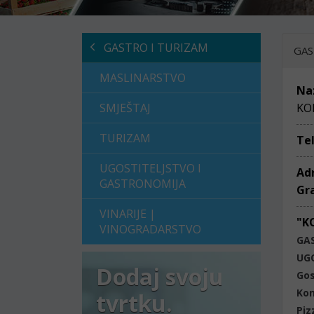
GASTRO I TURIZAM
GAS
MASLINARSTVO
Na
SMJEŠTAJ
KO
TURIZAM
Te
UGOSTITELJSTVO I
Ad
GASTRONOMIJA
Gr
VINARIJE |
"K
VINOGRADARSTVO
GA
UG
Dodaj svoju
Gos
Ko
tvrtku.
Piz