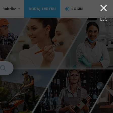
×
Rubrike
DODAJ TVRTKU
LOGIN
ESC