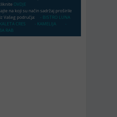
kliknite
OVDJE
jte na koji su način sadržaj proširile
 iz Vašeg područja:
- BISTRO LUNA
KALETA CRES
- KAMELIJA
-
A RAB