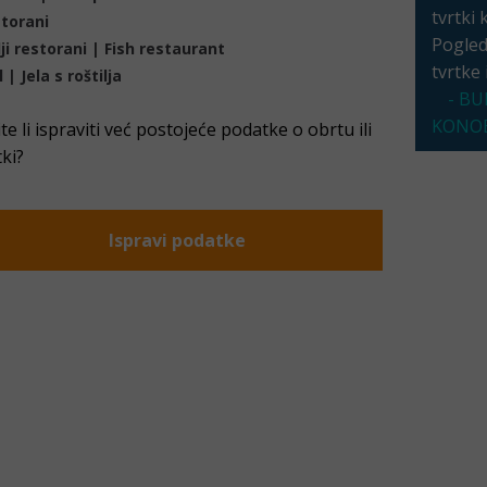
tvrtki 
torani
Pogleda
lji restorani | Fish restaurant
tvrtke
l | Jela s roštilja
- BU
KONOB
ite li ispraviti već postojeće podatke o obrtu ili
tki?
Ispravi podatke