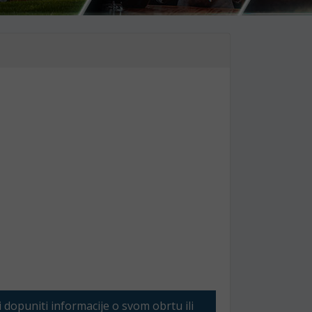
li dopuniti informacije o svom obrtu ili