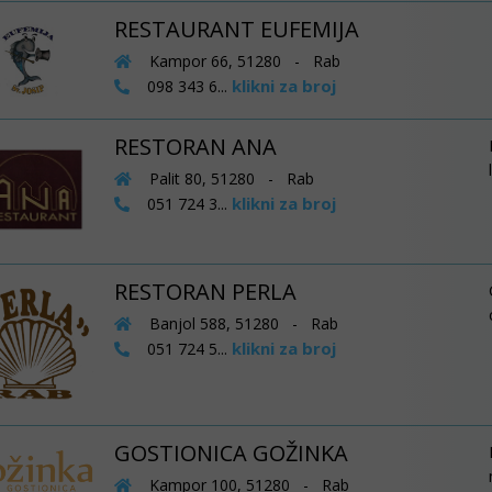
RESTAURANT EUFEMIJA
Kampor 66, 51280 - Rab
klikni za broj
098 343 6...
RESTORAN ANA
Palit 80, 51280 - Rab
klikni za broj
051 724 3...
RESTORAN PERLA
Banjol 588, 51280 - Rab
klikni za broj
051 724 5...
GOSTIONICA GOŽINKA
Kampor 100, 51280 - Rab