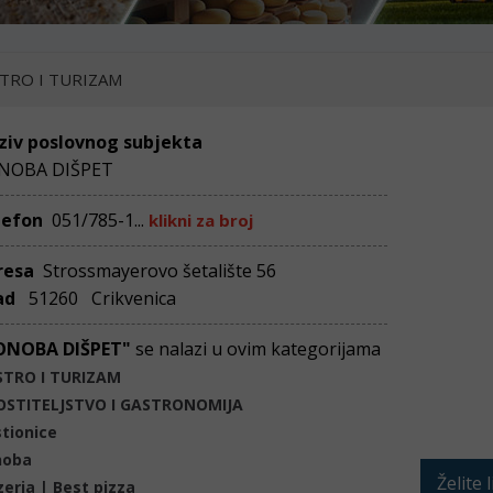
TRO I TURIZAM
ziv poslovnog subjekta
NOBA DIŠPET
lefon
051/785-1...
klikni za broj
resa
Strossmayerovo šetalište 56
ad
51260 Crikvenica
ONOBA DIŠPET"
se nalazi u ovim kategorijama
STRO I TURIZAM
OSTITELJSTVO I GASTRONOMIJA
tionice
noba
Želite 
zeria | Best pizza