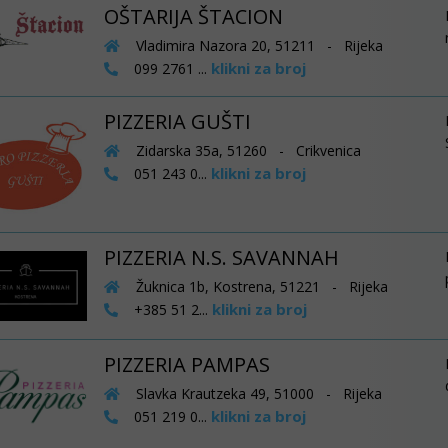
OŠTARIJA ŠTACION
Vladimira Nazora 20, 51211 - Rijeka
klikni za broj
099 2761 ...
PIZZERIA GUŠTI
Zidarska 35a, 51260 - Crikvenica
klikni za broj
051 243 0...
PIZZERIA N.S. SAVANNAH
Žuknica 1b, Kostrena, 51221 - Rijeka
klikni za broj
+385 51 2...
PIZZERIA PAMPAS
Slavka Krautzeka 49, 51000 - Rijeka
klikni za broj
051 219 0...