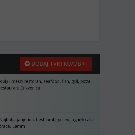
DODAJ TVRTKU/OBRT
Riblji i mesni restoran, seafood, fish, grill, pizza,
restaurant Crikvenica
Najbolja janjetina, best lamb, grilled, agnello alla
brace, Lamm