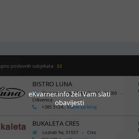
upno poslovnih subjekata:
32
BISTRO LUNA
eKvarner.info želi Vam slati
Strossmayerovo šetalište 14a, 51260 -
Crikvenica
obavijesti
klikni za broj
+385 5124...
BUKALETA CRES
Loznati 9a, 51557 - Cres