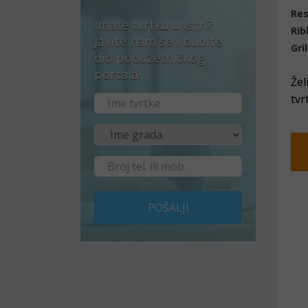
Res
Imate tvrtku u Istri?
Rib
Javite nam se i budite
Gril
dio poduzetničkog
portala!
Žel
tvr
POŠALJI