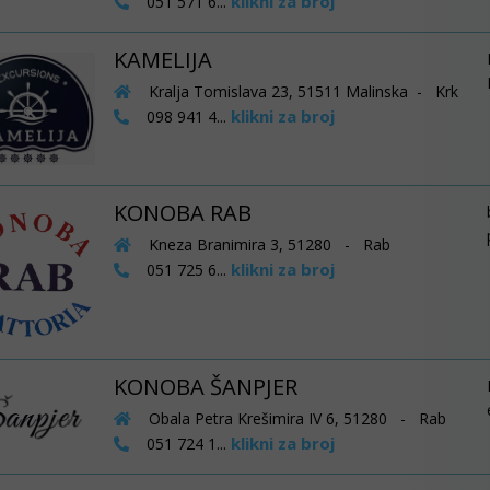
klikni za broj
051 571 6...
KAMELIJA
Kralja Tomislava 23, 51511 Malinska - Krk
klikni za broj
098 941 4...
KONOBA RAB
Kneza Branimira 3, 51280 - Rab
klikni za broj
051 725 6...
KONOBA ŠANPJER
Obala Petra Krešimira IV 6, 51280 - Rab
klikni za broj
051 724 1...