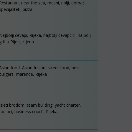
Restaurant near the sea, mesni, riblji, domaći,
specijaliteti, pizza
Najbolji ćevapi, Rijeka, najbolji ćevapčići, najbolji
grill u Rijeci, cijena
Asian food, Asian fusion, street food, best
burgers, marende, Rijeka
Izleti brodom, team building, yacht charter,
ronioci, business coach, Rijeka