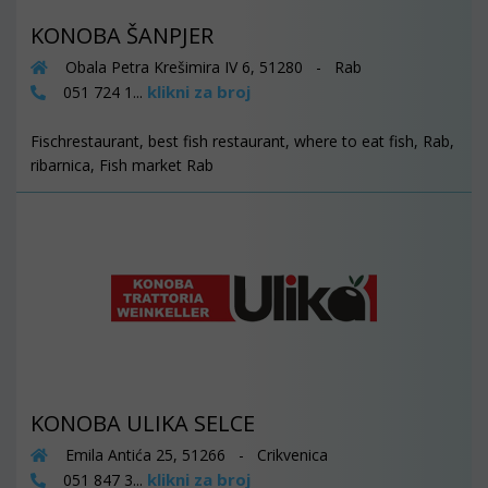
KONOBA ŠANPJER
Obala Petra Krešimira IV 6, 51280 - Rab
klikni za broj
051 724 1...
Fischrestaurant, best fish restaurant, where to eat fish, Rab,
ribarnica, Fish market Rab
KONOBA ULIKA SELCE
Emila Antića 25, 51266 - Crikvenica
klikni za broj
051 847 3...