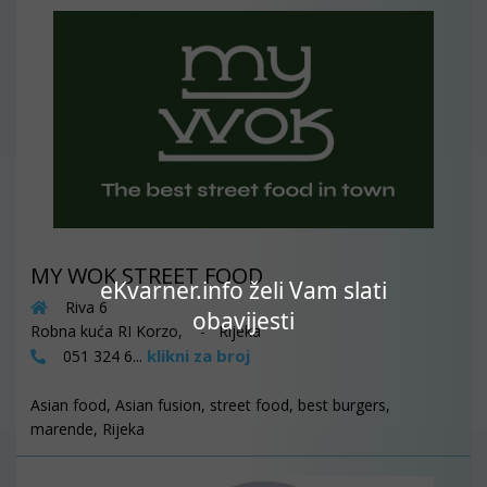
MY WOK STREET FOOD
eKvarner.info želi Vam slati
Riva 6
obavijesti
Robna kuća RI Korzo, - Rijeka
klikni za broj
051 324 6...
Asian food, Asian fusion, street food, best burgers,
marende, Rijeka