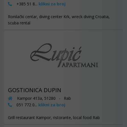
klikni za broj
+385 51 8...
Ronilački centar, diving center Krk, wreck diving Croatia,
scuba rental
GOSTIONICA DUPIN
Kampor 413a, 51280 - Rab
klikni za broj
051 772 0...
Grill restaurant Kampor, ristorante, local food Rab