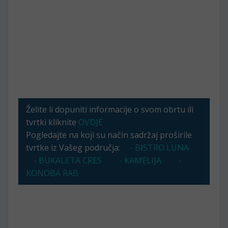
Želite li dopuniti informacije o svom obrtu ili
tvrtki kliknite
OVDJE
Pogledajte na koji su način sadržaj proširile
tvrtke iz Vašeg područja:
- BISTRO LUNA
- BUKALETA CRES
- KAMELIJA
-
KONOBA RAB