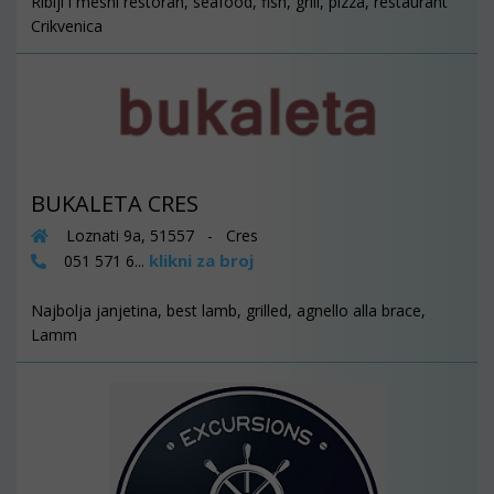
Riblji i mesni restoran, seafood, fish, grill, pizza, restaurant
Crikvenica
BUKALETA CRES
Loznati 9a, 51557 - Cres
klikni za broj
051 571 6...
Najbolja janjetina, best lamb, grilled, agnello alla brace,
Lamm