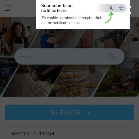
×
Subscribe to our
notifications!
To enable permission prompts, click
ESC
on the notification icon
KATALOG
GASTRO I TURIZAM