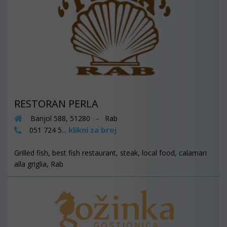
RESTORAN PERLA
Banjol 588, 51280 - Rab
klikni za broj
051 724 5...
Grilled fish, best fish restaurant, steak, local food, calamari
alla griglia, Rab