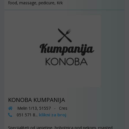
food, massage, pedicure, Krk
KONOBA KUMPANIJA
Melin 1/13, 51557 - Cres
klikni za broj
051 571 8...
Specijaliteti od janjetine, hobotnica pod pekom, roasted