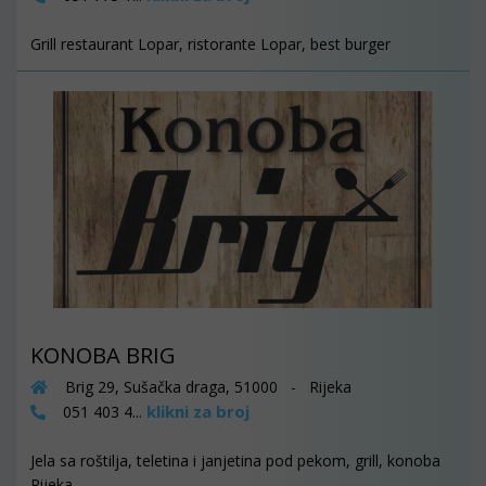
Grill restaurant Lopar, ristorante Lopar, best burger
KONOBA BRIG
Brig 29, Sušačka draga, 51000 - Rijeka
klikni za broj
051 403 4...
Jela sa roštilja, teletina i janjetina pod pekom, grill, konoba
Rijeka