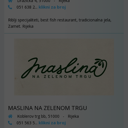
Dražička 4, 51000 - Rijeka
klikni za broj
051 638 2...
Riblji specijaliteti, best fish restaurant, tradicionalna jela,
Zamet. Rijeka
MASLINA NA ZELENOM TRGU
Koblerov trg bb, 51000 - Rijeka
klikni za broj
051 563 5...