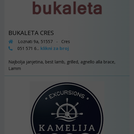
BUKALETA CRES
Loznati 9a, 51557 - Cres
klikni za broj
051 571 6...
Najbolja janjetina, best lamb, grilled, agnello alla brace,
Lamm