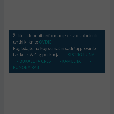
Želite li dopuniti informacije o svom obrtu ili
tvrtki kliknite
OVDJE
Pogledajte na koji su način sadržaj proširile
tvrtke iz Vašeg područja:
- BISTRO LUNA
- BUKALETA CRES
- KAMELIJA
-
KONOBA RAB