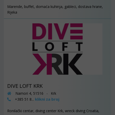
Marende, buffet, domaća kuhinja, gableci, dostava hrane,
Rijeka
DIVE LOFT KRK
Namori 4, 51516 - Krk
klikni za broj
+385 51 8...
Ronilački centar, diving center Krk, wreck diving Croatia,