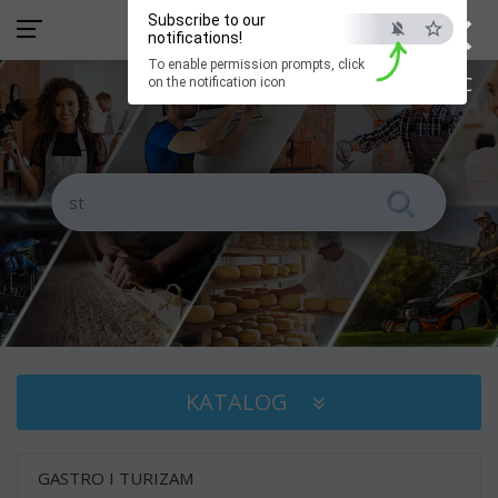
×
Subscribe to our
notifications!
To enable permission prompts, click
ESC
on the notification icon
KATALOG
GASTRO I TURIZAM