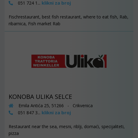
klikni za broj
051 724 1...
Fischrestaurant, best fish restaurant, where to eat fish, Rab,
ribarnica, Fish market Rab
KONOBA ULIKA SELCE
Emila Antića 25, 51266 - Crikvenica
klikni za broj
051 847 3...
Restaurant near the sea, mesni, riblji, domaći, specijaliteti,
pizza