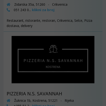
Zidarska 35a, 51260 - Crikvenica
klikni za broj
051 243 0...
Restaurant, ristorante, restoran, Crikvenica, Selce, Pizza
dostava, delivery
PIZZERIA N.S. SAVANNAH
Žuknica 1b, Kostrena, 51221 - Rijeka
klikni za broj
+385 51 2...