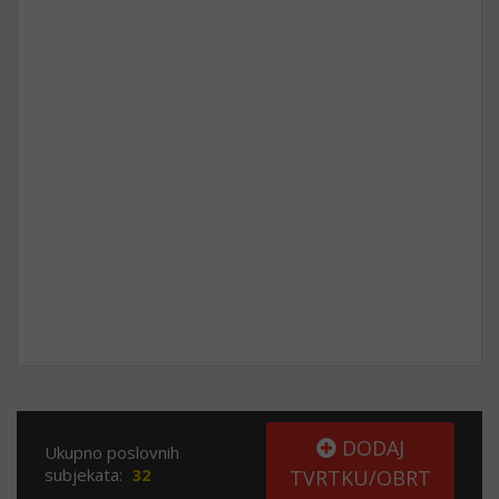
DODAJ
Ukupno poslovnih
subjekata:
32
TVRTKU/OBRT