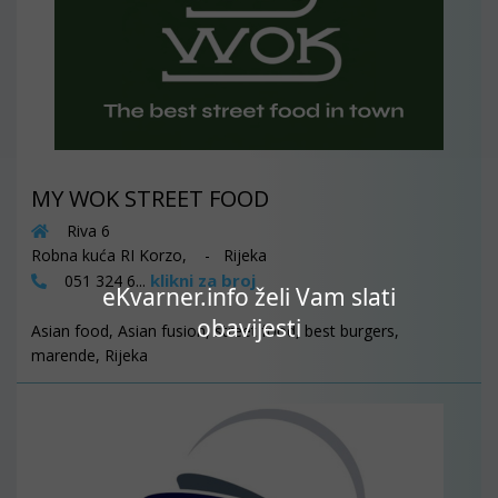
MY WOK STREET FOOD
Riva 6
Robna kuća RI Korzo, - Rijeka
klikni za broj
051 324 6...
eKvarner.info želi Vam slati
obavijesti
Asian food, Asian fusion, street food, best burgers,
marende, Rijeka