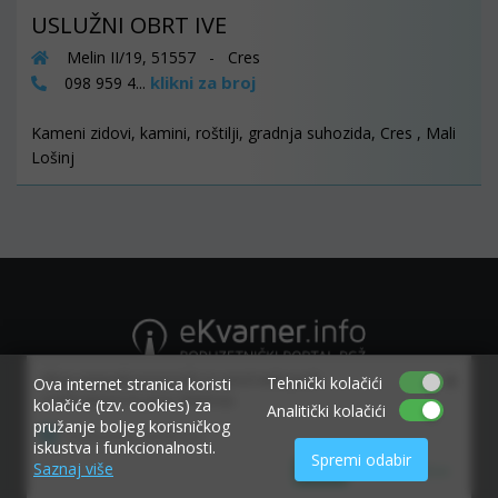
USLUŽNI OBRT IVE
Melin II/19, 51557 - Cres
klikni za broj
098 959 4...
Kameni zidovi, kamini, roštilji, gradnja suhozida, Cres , Mali
Lošinj
×
Allow www.ekvarner.info to send web push
Tehnički kolačići
Ova internet stranica koristi
notifications to your desktop.
kolačiće (tzv. cookies) za
Analitički kolačići
pružanje boljeg korisničkog
Powered by SendPulse
iskustva i funkcionalnosti.
Spremi odabir
Saznaj više
Allow
Don't allow