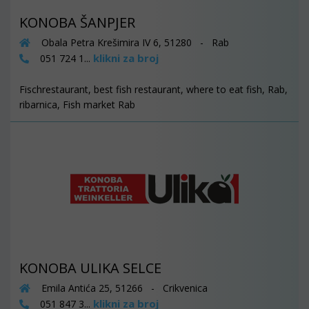
KONOBA ŠANPJER
Obala Petra Krešimira IV 6, 51280 - Rab
klikni za broj
051 724 1...
Fischrestaurant, best fish restaurant, where to eat fish, Rab,
ribarnica, Fish market Rab
KONOBA ULIKA SELCE
Emila Antića 25, 51266 - Crikvenica
klikni za broj
051 847 3...