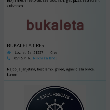
Riblji i mesni restoran, seafood, fish, grill, pizza, restaurant
Crikvenica
BUKALETA CRES
Loznati 9a, 51557 - Cres
klikni za broj
051 571 6...
Najbolja janjetina, best lamb, grilled, agnello alla brace,
Lamm