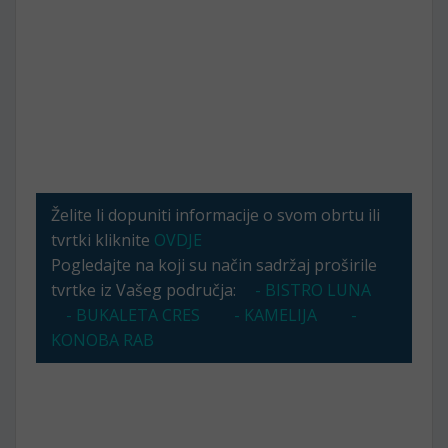
Želite li dopuniti informacije o svom obrtu ili
tvrtki kliknite
OVDJE
Pogledajte na koji su način sadržaj proširile
tvrtke iz Vašeg područja:
- BISTRO LUNA
- BUKALETA CRES
- KAMELIJA
-
KONOBA RAB