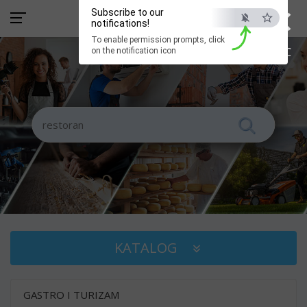
×
Subscribe to our
notifications!
To enable permission prompts, click
ESC
on the notification icon
KATALOG
GASTRO I TURIZAM