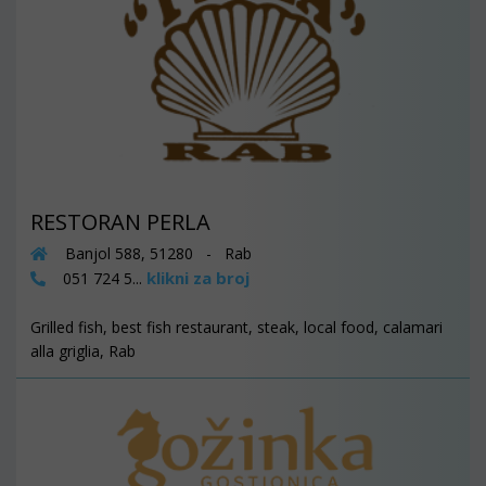
RESTORAN PERLA
Banjol 588, 51280 - Rab
klikni za broj
051 724 5...
Grilled fish, best fish restaurant, steak, local food, calamari
alla griglia, Rab