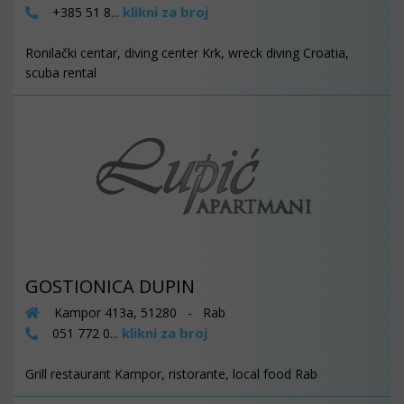
klikni za broj
+385 51 8...
Ronilački centar, diving center Krk, wreck diving Croatia,
scuba rental
GOSTIONICA DUPIN
Kampor 413a, 51280 - Rab
klikni za broj
051 772 0...
Grill restaurant Kampor, ristorante, local food Rab