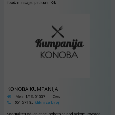
food, massage, pedicure, Krk
KONOBA KUMPANIJA
Melin 1/13, 51557 - Cres
klikni za broj
051 571 8...
Specijaliteti od janjetine, hobotnica pod pekom, roasted