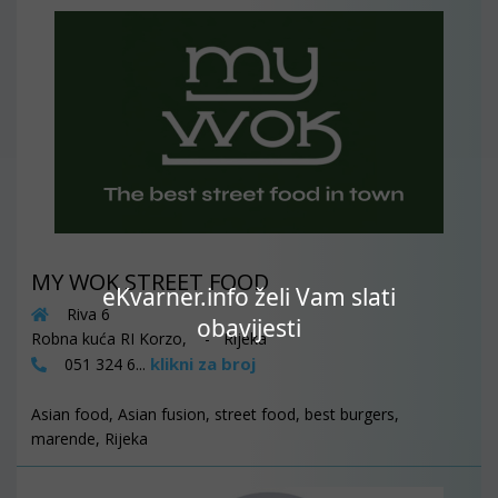
MY WOK STREET FOOD
eKvarner.info želi Vam slati
Riva 6
obavijesti
Robna kuća RI Korzo, - Rijeka
klikni za broj
051 324 6...
Asian food, Asian fusion, street food, best burgers,
marende, Rijeka