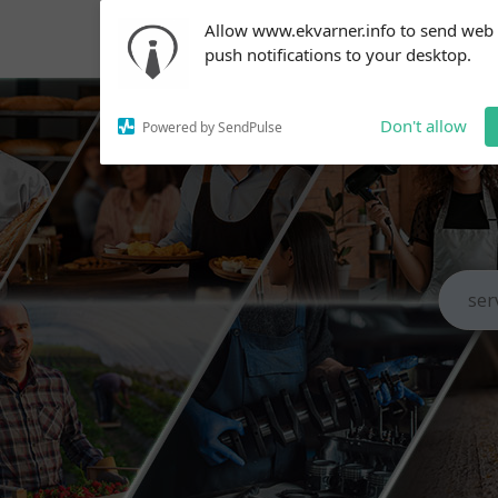
Subscribe to our
Allow www.ekvarner.info to send web
notifications!
push notifications to your desktop.
To enable permission prompts, click
on the notification icon
Don't allow
Powered by SendPulse