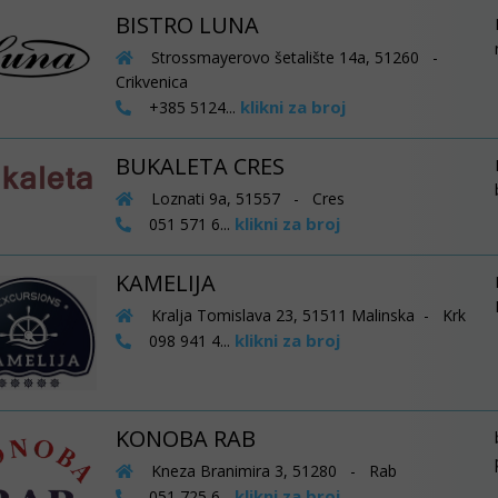
BISTRO LUNA
Strossmayerovo šetalište 14a, 51260 -
Crikvenica
klikni za broj
+385 5124...
BUKALETA CRES
Loznati 9a, 51557 - Cres
klikni za broj
051 571 6...
KAMELIJA
Kralja Tomislava 23, 51511 Malinska - Krk
klikni za broj
098 941 4...
KONOBA RAB
Kneza Branimira 3, 51280 - Rab
klikni za broj
051 725 6...