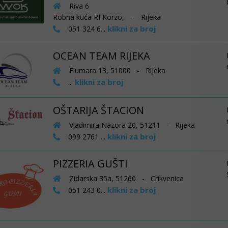
Riva 6
Robna kuća RI Korzo, - Rijeka
klikni za broj
051 324 6...
OCEAN TEAM RIJEKA
Fiumara 13, 51000 - Rijeka
klikni za broj
...
OŠTARIJA ŠTACION
Vladimira Nazora 20, 51211 - Rijeka
klikni za broj
099 2761 ...
PIZZERIA GUŠTI
Zidarska 35a, 51260 - Crikvenica
klikni za broj
051 243 0...