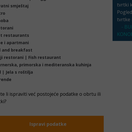
tvrtki 
vatni smještaj
Pogleda
tro
tvrtke
noba
- BU
torani
KONOB
t restaurants
e i apartmani
 and breakfast
lji restorani | Fish restaurant
rnerska, primorska i mediteranska kuhinja
l | Jela s roštilja
rende
ite li ispraviti već postojeće podatke o obrtu ili
tki?
Ispravi podatke