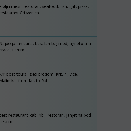
Riblji i mesni restoran, seafood, fish, grill, pizza,
restaurant Crikvenica
Najbolja janjetina, best lamb, grilled, agnello alla
brace, Lamm
Krk boat tours, izleti brodom, Krk, Njivice,
Malinska, from Krk to Rab
best restaurant Rab, riblji restoran, janjetina pod
pekom