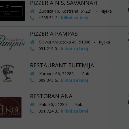
PIZZERIA N.S. SAVANNAH
Žuknica 1b, Kostrena, 51221 - Rijeka
klikni za broj
+385 51 2...
PIZZERIA PAMPAS
Slavka Krautzeka 49, 51000 - Rijeka
klikni za broj
051 219 0...
RESTAURANT EUFEMIJA
Kampor 66, 51280 - Rab
klikni za broj
098 343 6...
RESTORAN ANA
Palit 80, 51280 - Rab
klikni za broj
051 724 3...