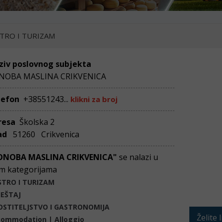
TRO I TURIZAM
ziv poslovnog subjekta
NOBA MASLINA CRIKVENICA
lefon
+38551243...
klikni za broj
resa
Školska 2
ad
51260 Crikvenica
ONOBA MASLINA CRIKVENICA"
se nalazi u
m kategorijama
STRO I TURIZAM
JEŠTAJ
OSTITELJSTVO I GASTRONOMIJA
Želite 
ommodation | Alloggio