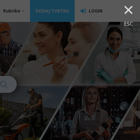
×
Rubrike
DODAJ TVRTKU
LOGIN
ESC