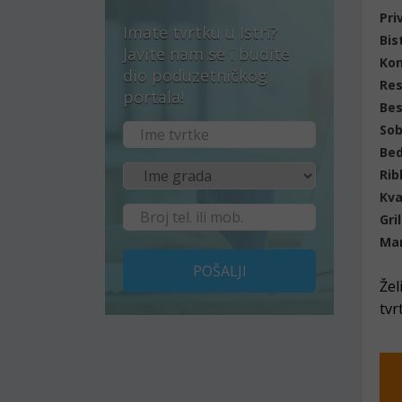
Pri
Imate tvrtku u Istri?
Bis
Javite nam se i budite
Ko
dio poduzetničkog
Res
portala!
Bes
Sob
Bed
Rib
Kva
Gril
Ma
POŠALJI
Žel
tvr