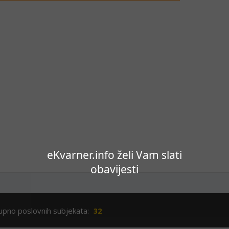
eKvarner.info želi Vam slati
obavijesti
upno poslovnih subjekata:
32