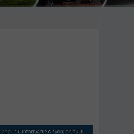
li dopuniti informacije o svom obrtu ili