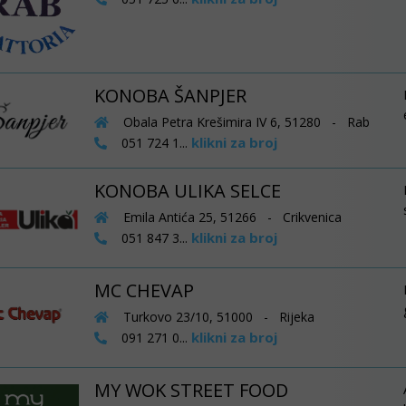
KONOBA ŠANPJER
Obala Petra Krešimira IV 6, 51280 - Rab
klikni za broj
051 724 1...
KONOBA ULIKA SELCE
Emila Antića 25, 51266 - Crikvenica
klikni za broj
051 847 3...
MC CHEVAP
Turkovo 23/10, 51000 - Rijeka
klikni za broj
091 271 0...
MY WOK STREET FOOD