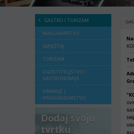
GASTRO I TURIZAM
GAS
MASLINARSTVO
Na
SMJEŠTAJ
KO
TURIZAM
Te
UGOSTITELJSTVO I
Ad
GASTRONOMIJA
Gr
VINARIJE |
"K
VINOGRADARSTVO
ovi
GA
Dodaj svoju
SM
UG
tvrtku.
Acc