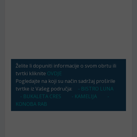
Želite li dopuniti informacije o svom obrtu ili
tvrtki kliknite
OVDJE
Pogledajte na koji su način sadržaj proširile
tvrtke iz Vašeg područja:
- BISTRO LUNA
- BUKALETA CRES
- KAMELIJA
-
KONOBA RAB