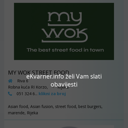
MY WOK STREET FOOD
eKvarner.info želi Vam slati
Riva 6
obavijesti
Robna kuća RI Korzo, - Rijeka
klikni za broj
051 324 6...
Asian food, Asian fusion, street food, best burgers,
marende, Rijeka