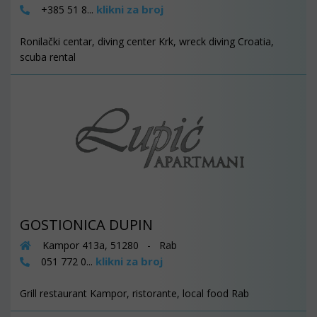
klikni za broj
+385 51 8...
Ronilački centar, diving center Krk, wreck diving Croatia,
scuba rental
GOSTIONICA DUPIN
Kampor 413a, 51280 - Rab
klikni za broj
051 772 0...
Grill restaurant Kampor, ristorante, local food Rab