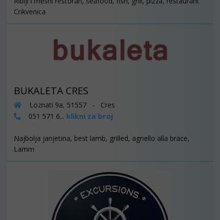
Riblji i mesni restoran, seafood, fish, grill, pizza, restaurant
Crikvenica
BUKALETA CRES
Loznati 9a, 51557 - Cres
klikni za broj
051 571 6...
Najbolja janjetina, best lamb, grilled, agnello alla brace,
Lamm