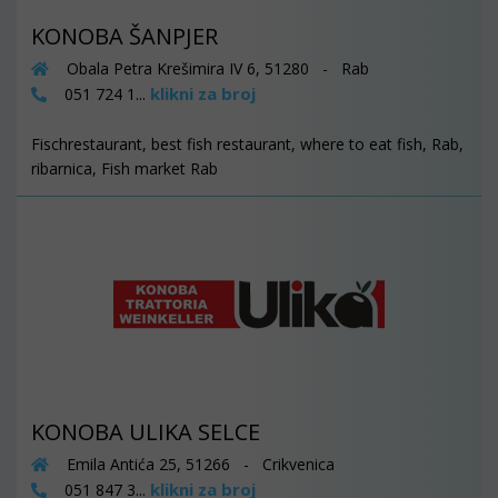
KONOBA ŠANPJER
Obala Petra Krešimira IV 6, 51280 - Rab
klikni za broj
051 724 1...
Fischrestaurant, best fish restaurant, where to eat fish, Rab,
ribarnica, Fish market Rab
KONOBA ULIKA SELCE
Emila Antića 25, 51266 - Crikvenica
klikni za broj
051 847 3...