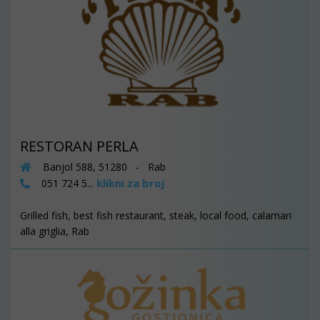
RESTORAN PERLA
Banjol 588, 51280 - Rab
klikni za broj
051 724 5...
Grilled fish, best fish restaurant, steak, local food, calamari
alla griglia, Rab