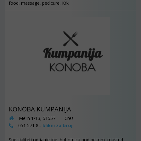
food, massage, pedicure, Krk
KONOBA KUMPANIJA
Melin 1/13, 51557 - Cres
klikni za broj
051 571 8...
Specijaliteti od janjetine, hobotnica pod pekom, roasted