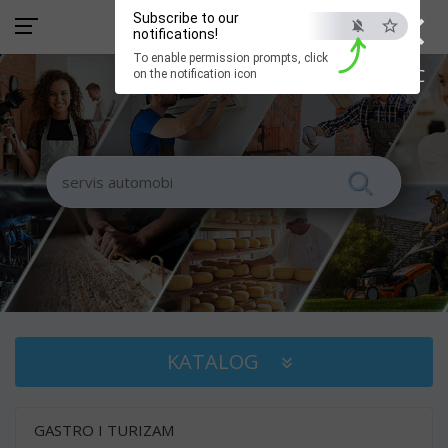
×
Subscribe to our
notifications!
To enable permission prompts, click
ESC
on the notification icon
KATALOG
GASTRO I TURIZAM