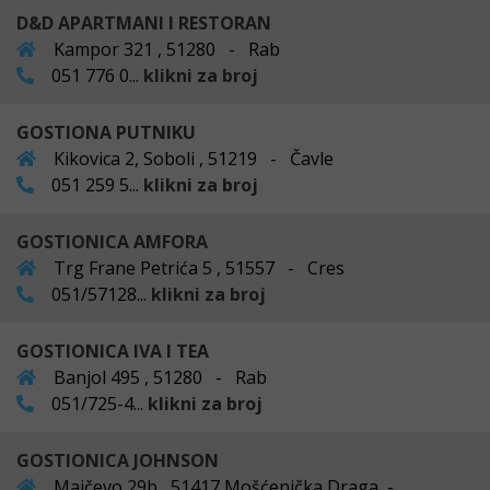
D&D APARTMANI I RESTORAN
Kampor 321 , 51280 - Rab
051 776 0...
klikni za broj
GOSTIONA PUTNIKU
Kikovica 2, Soboli , 51219 - Čavle
051 259 5...
klikni za broj
GOSTIONICA AMFORA
Trg Frane Petrića 5 , 51557 - Cres
051/57128...
klikni za broj
GOSTIONICA IVA I TEA
Banjol 495 , 51280 - Rab
051/725-4...
klikni za broj
GOSTIONICA JOHNSON
Majčevo 29b , 51417 Mošćenička Draga -