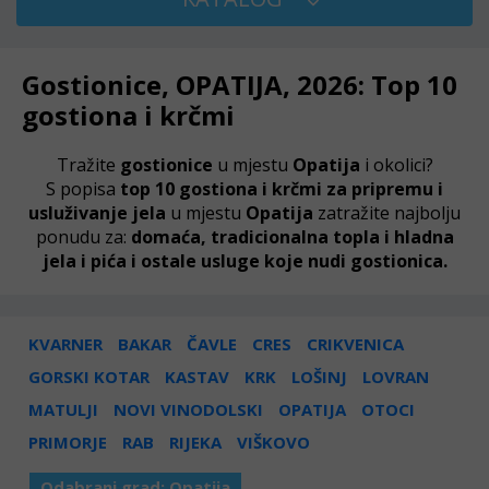
Gostionice, OPATIJA, 2026: Top 10
gostiona i krčmi
Tražite
gostionice
u mjestu
Opatija
i okolici?
S popisa
top 10 gostiona i krčmi za pripremu i
usluživanje jela
u mjestu
Opatija
zatražite najbolju
ponudu za:
domaća, tradicionalna topla i hladna
jela i pića i ostale usluge koje nudi gostionica.
KVARNER
BAKAR
ČAVLE
CRES
CRIKVENICA
GORSKI KOTAR
KASTAV
KRK
LOŠINJ
LOVRAN
MATULJI
NOVI VINODOLSKI
OPATIJA
OTOCI
PRIMORJE
RAB
RIJEKA
VIŠKOVO
Odabrani grad:
Opatija