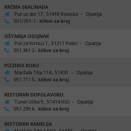
KRČMA SKALINADA
Put uz dol 17 , 51410 Volosko - Opatija
051/701-1...
klikni za broj
OŠTARIJA OSOJNAK
Put za forticu 1 , 51211 Pobri - Opatija
051 361 2...
klikni za broj
PIZZERIA ROKO
Maršala Tita 114 , 51410 - Opatija
051 711 5...
klikni za broj
RESTORAN DOPOLAVORO
Tunel Učka 9 , 51414 Ičići - Opatija
051 299 6...
klikni za broj
RESTORAN KAMELIJA