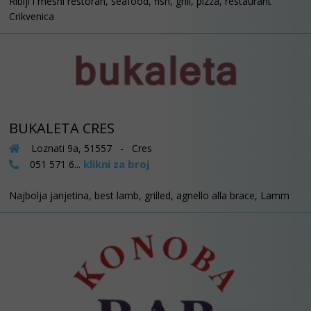
Riblji i mesni restoran, seafood, fish, grill, pizza, restaurant
Crikvenica
BUKALETA CRES
Loznati 9a, 51557 - Cres
klikni za broj
051 571 6...
Najbolja janjetina, best lamb, grilled, agnello alla brace, Lamm