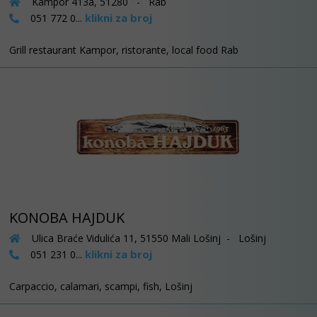
Kampor 413a, 51280 - Rab
klikni za broj
051 772 0...
Grill restaurant Kampor, ristorante, local food Rab
KONOBA HAJDUK
Ulica Braće Vidulića 11, 51550 Mali Lošinj - Lošinj
klikni za broj
051 231 0...
Carpaccio, calamari, scampi, fish, Lošinj