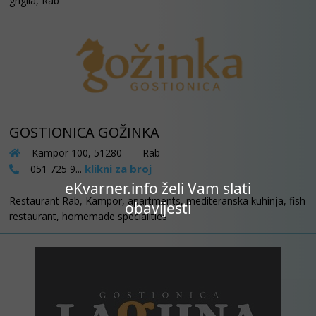
griglia, Rab
GOSTIONICA GOŽINKA
Kampor 100, 51280 - Rab
klikni za broj
051 725 9...
eKvarner.info želi Vam slati
Restaurant Rab, Kampor, apartments, mediteranska kuhinja, fish
obavijesti
restaurant, homemade specialities