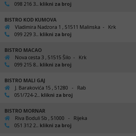
098 216 3...
klikni za broj
BISTRO KOD KUMOVA
Vladimira Nadzora 1 , 51511 Malinska - Krk
099 229 3...
klikni za broj
BISTRO MACAO
Nova cesta 3 , 51515 Šilo - Krk
099 215 8...
klikni za broj
BISTRO MALI GAJ
J. Barakovića 15 , 51280 - Rab
051/724-2...
klikni za broj
BISTRO MORNAR
Riva Boduli 5b , 51000 - Rijeka
051 312 2...
klikni za broj