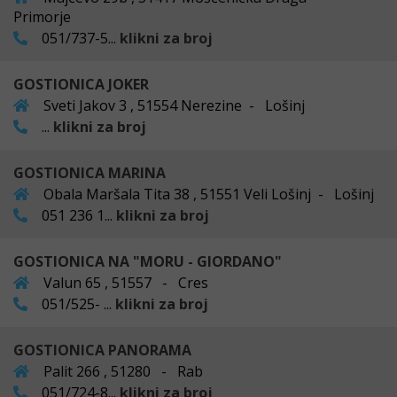
Primorje
051/737-5...
klikni za broj
GOSTIONICA JOKER
Sveti Jakov 3 , 51554 Nerezine - Lošinj
...
klikni za broj
GOSTIONICA MARINA
Obala Maršala Tita 38 , 51551 Veli Lošinj - Lošinj
051 236 1...
klikni za broj
GOSTIONICA NA "MORU - GIORDANO"
Valun 65 , 51557 - Cres
051/525- ...
klikni za broj
GOSTIONICA PANORAMA
Palit 266 , 51280 - Rab
051/724-8...
klikni za broj