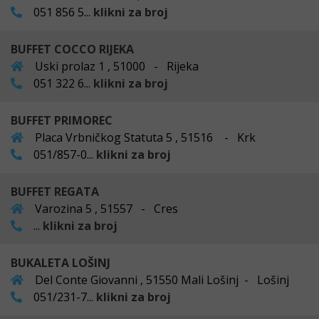
051 856 5...
klikni za broj
BUFFET COCCO RIJEKA
Uski prolaz 1 , 51000 - Rijeka
051 322 6...
klikni za broj
BUFFET PRIMOREC
Placa Vrbničkog Statuta 5 , 51516 - Krk
051/857-0...
klikni za broj
BUFFET REGATA
Varozina 5 , 51557 - Cres
...
klikni za broj
BUKALETA LOŠINJ
Del Conte Giovanni , 51550 Mali Lošinj - Lošinj
051/231-7...
klikni za broj