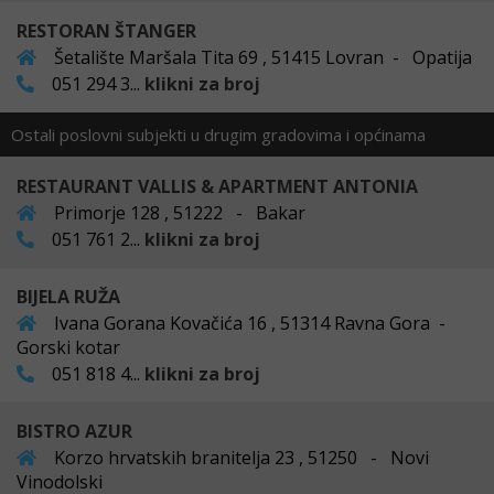
RESTORAN ŠTANGER
Šetalište Maršala Tita 69 , 51415 Lovran - Opatija
051 294 3...
klikni za broj
Ostali poslovni subjekti u drugim gradovima i općinama
RESTAURANT VALLIS & APARTMENT ANTONIA
Primorje 128 , 51222 - Bakar
051 761 2...
klikni za broj
BIJELA RUŽA
Ivana Gorana Kovačića 16 , 51314 Ravna Gora -
Gorski kotar
051 818 4...
klikni za broj
BISTRO AZUR
Korzo hrvatskih branitelja 23 , 51250 - Novi
Vinodolski