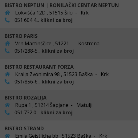
BISTRO NEPTUN | RONILAČKI CENTAR NEPTUN
Lokvišća 12D , 51515 Šilo - Krk
051 604 4...
klikni za broj
BISTRO PARIS
Vrh Martinščice , 51221 - Kostrena
051/288-5...
klikni za broj
BISTRO RESTAURANT FORZA
Kralja Zvonimira 98 , 51523 Baška - Krk
051/856-6...
klikni za broj
BISTRO ROZALIJA
Rupa 1 , 51214 Šapjane - Matulji
051 732 0...
klikni za broj
BISTRO STRAND
Emila Geistlicha bb , 51523 Baška - Krk