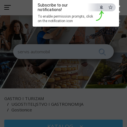
×
Subscribe to our
notifications!
To enable permission prompts, click
ESC
on the notification icon
GASTRO I TURIZAM
UGOSTITELJSTVO I GASTRONOMIJA
Gostionice
KATALOG