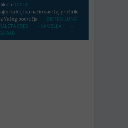
kliknite
OVDJE
jte na koji su način sadržaj proširile
 iz Vašeg područja:
- BISTRO LUNA
KALETA CRES
- KAMELIJA
-
A RAB