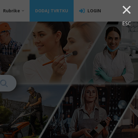
×
Rubrike
DODAJ TVRTKU
LOGIN
ESC