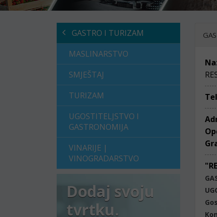
GASTRO I TURIZAM
GAS
MASLINARSTVO
Na
SMJEŠTAJ
RE
TURIZAM
Te
UGOSTITELJSTVO I
Ad
GASTRONOMIJA
Op
Gr
VINARIJE |
VINOGRADARSTVO
"R
GA
Dodaj svoju
UG
Gos
tvrtku.
Ko