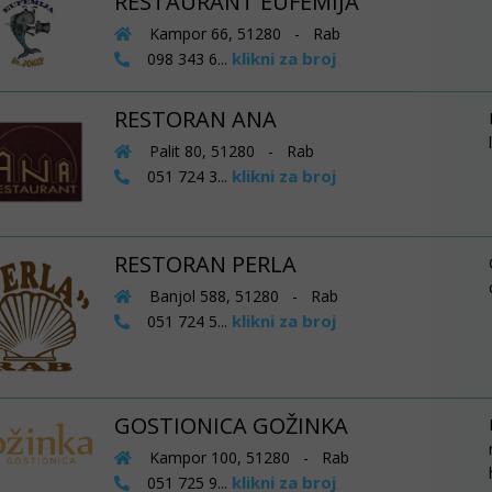
RESTAURANT EUFEMIJA
Kampor 66, 51280 - Rab
klikni za broj
098 343 6...
RESTORAN ANA
Palit 80, 51280 - Rab
klikni za broj
051 724 3...
RESTORAN PERLA
Banjol 588, 51280 - Rab
klikni za broj
051 724 5...
GOSTIONICA GOŽINKA
Kampor 100, 51280 - Rab
klikni za broj
051 725 9...