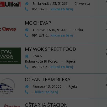
Emila Antića 25, 51266 - Crikvenica
klikni za broj
051 847 3...
MC CHEVAP
Turkovo 23/10, 51000 - Rijeka
klikni za broj
091 271 0...
MY WOK STREET FOOD
Riva 6
Robna kuća RI Korzo, - Rijeka
klikni za broj
051 324 6...
OCEAN TEAM RIJEKA
Fiumara 13, 51000 - Rijeka
klikni za broj
...
OŠTARIJA ŠTACION