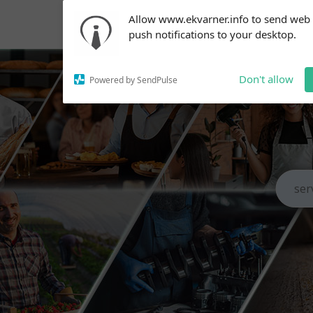
Subscribe to our
Allow www.ekvarner.info to send web
notifications!
push notifications to your desktop.
To enable permission prompts, click
on the notification icon
Don't allow
Powered by SendPulse