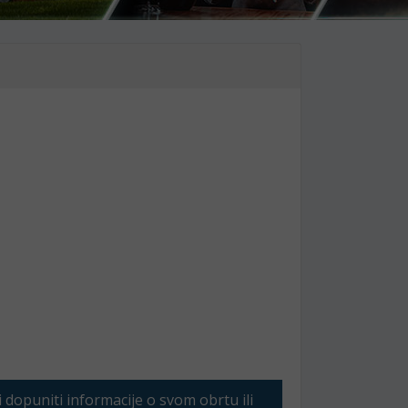
li dopuniti informacije o svom obrtu ili