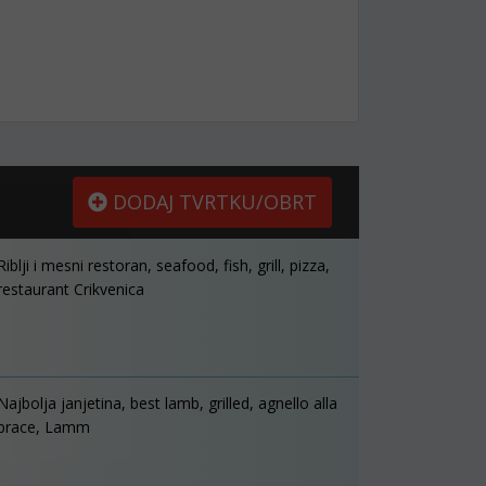
DODAJ TVRTKU/OBRT
Riblji i mesni restoran, seafood, fish, grill, pizza,
restaurant Crikvenica
Najbolja janjetina, best lamb, grilled, agnello alla
brace, Lamm