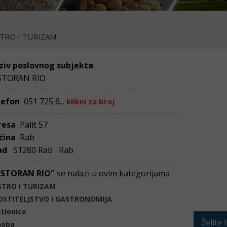
TRO I TURIZAM
ziv poslovnog subjekta
STORAN RIO
lefon
051 725 6...
klikni za broj
resa
Palit 57
ćina
Rab
ad
51280 Rab Rab
ESTORAN RIO"
se nalazi u ovim kategorijama
STRO I TURIZAM
OSTITELJSTVO I GASTRONOMIJA
tionice
Želite 
noba