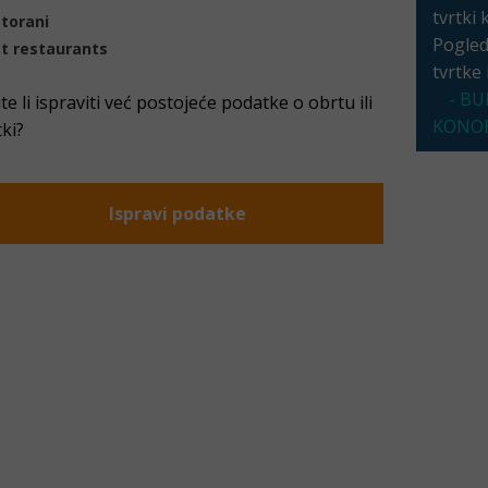
tvrtki 
torani
Pogleda
t restaurants
tvrtke
- BU
ite li ispraviti već postojeće podatke o obrtu ili
KONOB
tki?
Ispravi podatke