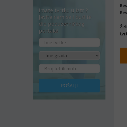
Res
Imate tvrtku u Istri?
Bes
Javite nam se i budite
dio poduzetničkog
Žel
portala!
tvr
POŠALJI