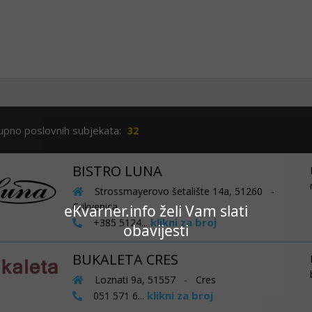
upno poslovnih subjekata:
32
BISTRO LUNA
Strossmayerovo šetalište 14a, 51260 -
Crikvenica
eKvarner.info želi Vam slati
klikni za broj
+385 5124...
obavijesti
BUKALETA CRES
Loznati 9a, 51557 - Cres
klikni za broj
051 571 6...