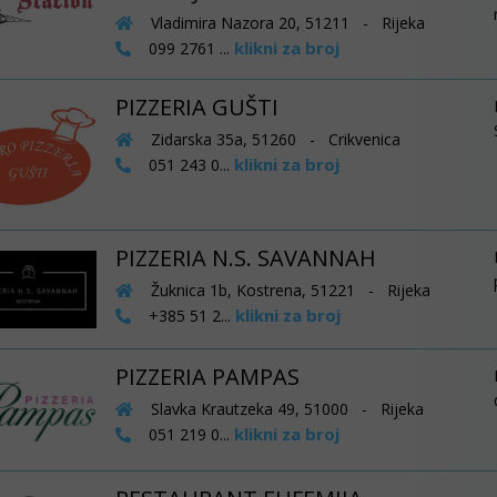
Vladimira Nazora 20, 51211 - Rijeka
klikni za broj
099 2761 ...
PIZZERIA GUŠTI
Zidarska 35a, 51260 - Crikvenica
klikni za broj
051 243 0...
PIZZERIA N.S. SAVANNAH
Žuknica 1b, Kostrena, 51221 - Rijeka
klikni za broj
+385 51 2...
PIZZERIA PAMPAS
Slavka Krautzeka 49, 51000 - Rijeka
klikni za broj
051 219 0...