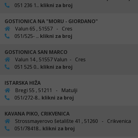
051 236 1...
klikni za broj
GOSTIONICA NA "MORU - GIORDANO"
Valun 65 , 51557 - Cres
051/525- ...
klikni za broj
GOSTIONICA SAN MARCO
Valun 14 , 51557 Valun - Cres
051 525 0...
klikni za broj
ISTARSKA HIŽA
Bregi 55 , 51211 - Matulji
051/272-8...
klikni za broj
KAVANA PIKO, CRIKVENICA
Strossmayerovo šetalište 41 , 51260 - Crikvenica
051/78418...
klikni za broj