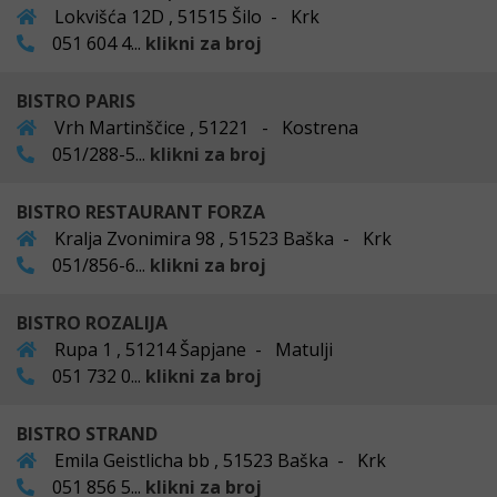
Lokvišća 12D , 51515 Šilo - Krk
051 604 4...
klikni za broj
BISTRO PARIS
Vrh Martinščice , 51221 - Kostrena
051/288-5...
klikni za broj
BISTRO RESTAURANT FORZA
Kralja Zvonimira 98 , 51523 Baška - Krk
051/856-6...
klikni za broj
BISTRO ROZALIJA
Rupa 1 , 51214 Šapjane - Matulji
051 732 0...
klikni za broj
BISTRO STRAND
Emila Geistlicha bb , 51523 Baška - Krk
051 856 5...
klikni za broj