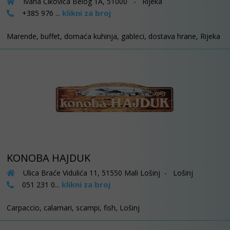
Ivana Ćikovića Belog 1A, 51000 - Rijeka
klikni za broj
+385 976 ...
Marende, buffet, domaća kuhinja, gableci, dostava hrane, Rijeka
KONOBA HAJDUK
Ulica Braće Vidulića 11, 51550 Mali Lošinj - Lošinj
klikni za broj
051 231 0...
Carpaccio, calamari, scampi, fish, Lošinj