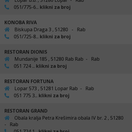
Lopar b.b. , 51280 Lopar - Rab
051/775-6...
klikni za broj
KONOBA RIVA
Biskupa Draga 3 , 51280 - Rab
051/725-8...
klikni za broj
RESTORAN DIONIS
Mundanije 185 , 51280 Rab Rab - Rab
051 724 ...
klikni za broj
RESTORAN FORTUNA
Lopar 573 , 51281 Lopar Rab - Rab
051 775 3...
klikni za broj
RESTORAN GRAND
Obala kralja Petra Krešimira obala IV br. 2 , 51280
- Rab
051 724 1...
klikni za broj