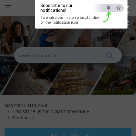
×
Subscribe to our
notifications!
To enable permission prompts, click
ESC
on the notification icon
GASTRO I TURIZAM
UGOSTITELJSTVO I GASTRONOMIJA
Gostionice
KATALOG