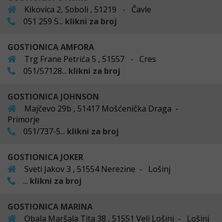
Kikovica 2, Soboli , 51219 - Čavle
051 259 5...
klikni za broj
GOSTIONICA AMFORA
Trg Frane Petrića 5 , 51557 - Cres
051/57128...
klikni za broj
GOSTIONICA JOHNSON
Majčevo 29b , 51417 Mošćenička Draga -
Primorje
051/737-5...
klikni za broj
GOSTIONICA JOKER
Sveti Jakov 3 , 51554 Nerezine - Lošinj
...
klikni za broj
GOSTIONICA MARINA
Obala Maršala Tita 38 , 51551 Veli Lošinj - Lošinj