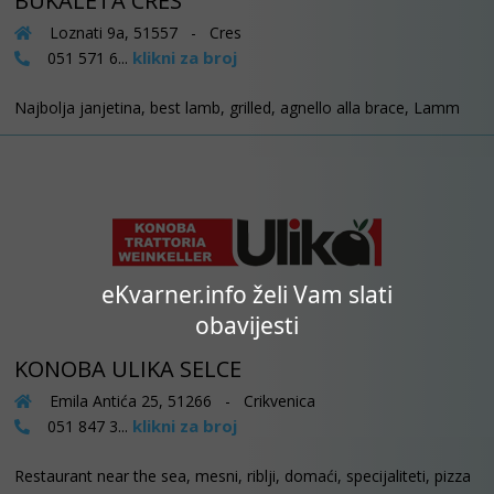
BUKALETA CRES
Loznati 9a, 51557 - Cres
klikni za broj
051 571 6...
Najbolja janjetina, best lamb, grilled, agnello alla brace, Lamm
eKvarner.info želi Vam slati
obavijesti
KONOBA ULIKA SELCE
Emila Antića 25, 51266 - Crikvenica
klikni za broj
051 847 3...
Restaurant near the sea, mesni, riblji, domaći, specijaliteti, pizza