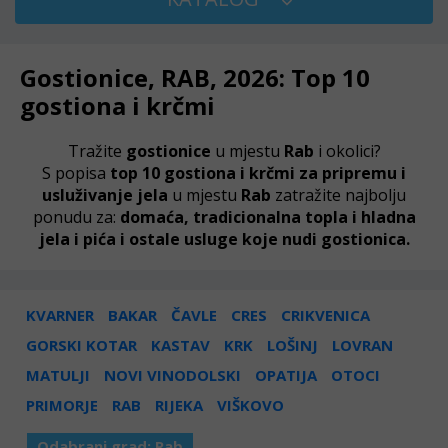
Gostionice, RAB, 2026: Top 10
gostiona i krčmi
Tražite
gostionice
u mjestu
Rab
i okolici?
S popisa
top 10 gostiona i krčmi za pripremu i
usluživanje jela
u mjestu
Rab
zatražite najbolju
ponudu za:
domaća, tradicionalna topla i hladna
jela i pića i ostale usluge koje nudi gostionica.
KVARNER
BAKAR
ČAVLE
CRES
CRIKVENICA
GORSKI KOTAR
KASTAV
KRK
LOŠINJ
LOVRAN
MATULJI
NOVI VINODOLSKI
OPATIJA
OTOCI
PRIMORJE
RAB
RIJEKA
VIŠKOVO
Odabrani grad:
Rab