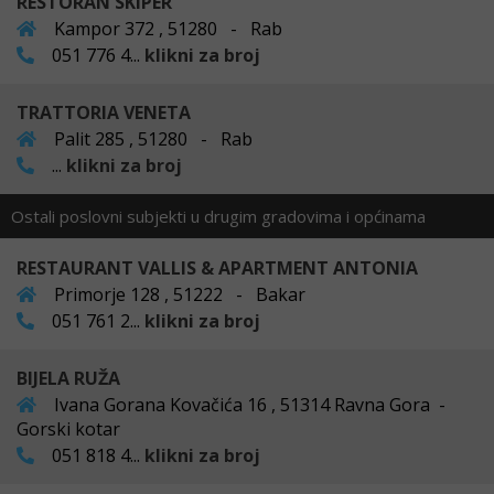
RESTORAN SKIPER
Kampor 372 , 51280 - Rab
051 776 4...
klikni za broj
TRATTORIA VENETA
Palit 285 , 51280 - Rab
...
klikni za broj
Ostali poslovni subjekti u drugim gradovima i općinama
RESTAURANT VALLIS & APARTMENT ANTONIA
Primorje 128 , 51222 - Bakar
051 761 2...
klikni za broj
BIJELA RUŽA
Ivana Gorana Kovačića 16 , 51314 Ravna Gora -
Gorski kotar
051 818 4...
klikni za broj