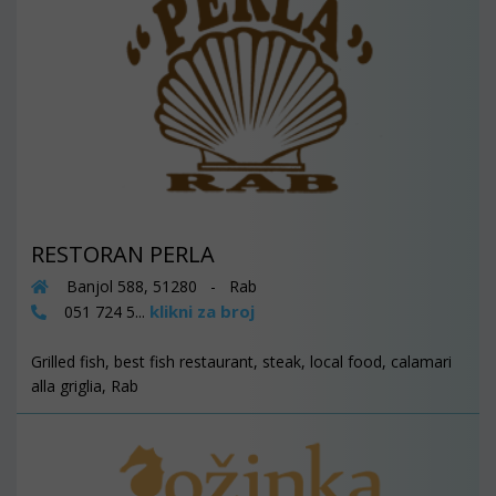
RESTORAN PERLA
Banjol 588, 51280 - Rab
klikni za broj
051 724 5...
Grilled fish, best fish restaurant, steak, local food, calamari
alla griglia, Rab