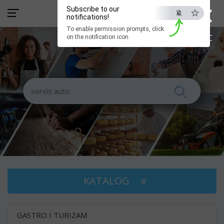
×
Subscribe to our
notifications!
To enable permission prompts, click
ESC
on the notification icon
KATALOG
GASTRO I TURIZAM