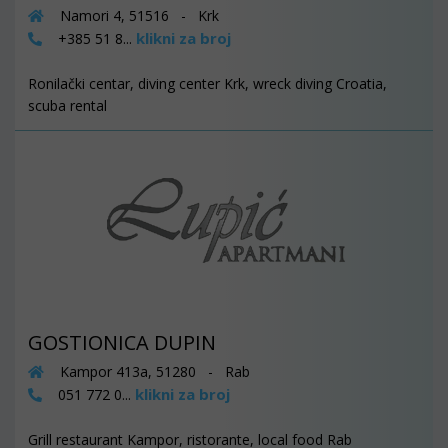
Namori 4, 51516 - Krk
klikni za broj
+385 51 8...
Ronilački centar, diving center Krk, wreck diving Croatia,
scuba rental
GOSTIONICA DUPIN
Kampor 413a, 51280 - Rab
klikni za broj
051 772 0...
Grill restaurant Kampor, ristorante, local food Rab