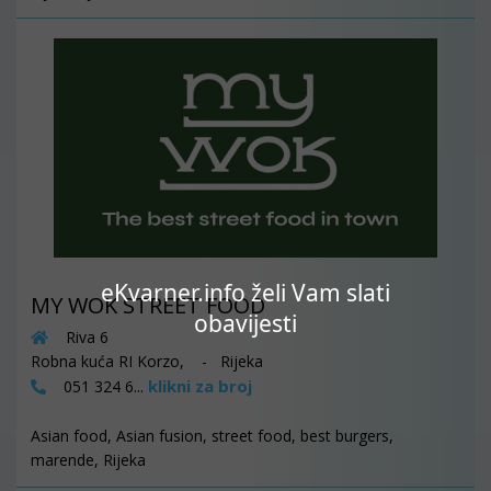
eKvarner.info želi Vam slati
MY WOK STREET FOOD
obavijesti
Riva 6
Robna kuća RI Korzo, - Rijeka
klikni za broj
051 324 6...
Asian food, Asian fusion, street food, best burgers,
marende, Rijeka