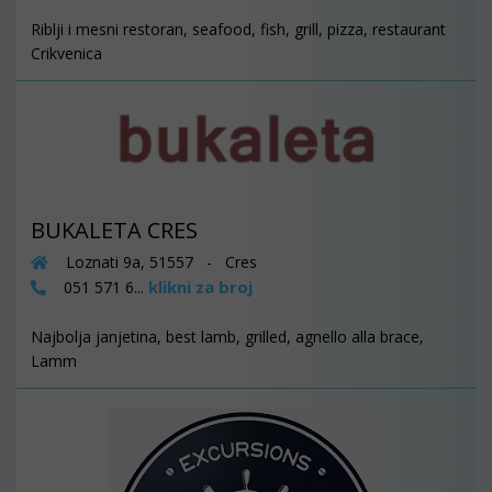
Riblji i mesni restoran, seafood, fish, grill, pizza, restaurant
Crikvenica
BUKALETA CRES
Loznati 9a, 51557 - Cres
klikni za broj
051 571 6...
Najbolja janjetina, best lamb, grilled, agnello alla brace,
Lamm