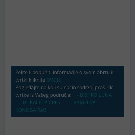
Želite li dopuniti informacije o svom obrtu ili
tvrtki kliknite
OVDJE
Pogledajte na koji su način sadržaj proširile
tvrtke iz Vašeg područja:
- BISTRO LUNA
- BUKALETA CRES
- KAMELIJA
-
KONOBA RAB