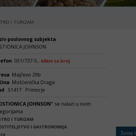
TRO I TURIZAM
ziv poslovnog subjekta
STIONICA JOHNSON
lefon
051/737-5...
klikni za broj
resa
Majčevo 29b
ćina
Mošćenička Draga
ad
51417 Primorje
OSTIONICA JOHNSON"
se nalazi u ovim
egorijama
STRO I TURIZAM
OSTITELJSTVO I GASTRONOMIJA
Želite 
tro