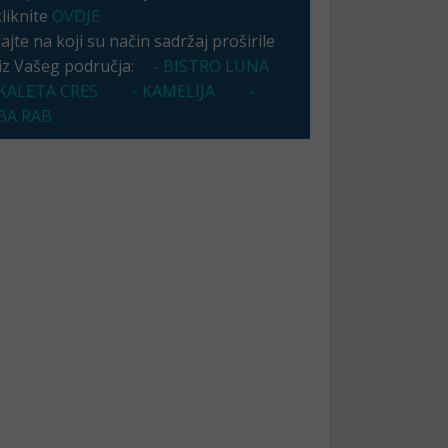
kliknite
OVDJE
jte na koji su način sadržaj proširile
 iz Vašeg područja:
- BISTRO LUNA
KALETA CRES
- KAMELIJA
-
A RAB