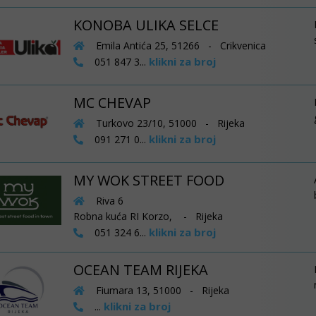
KONOBA ULIKA SELCE
Emila Antića 25, 51266 - Crikvenica
klikni za broj
051 847 3...
MC CHEVAP
Turkovo 23/10, 51000 - Rijeka
klikni za broj
091 271 0...
MY WOK STREET FOOD
Riva 6
Robna kuća RI Korzo, - Rijeka
klikni za broj
051 324 6...
OCEAN TEAM RIJEKA
Fiumara 13, 51000 - Rijeka
klikni za broj
...