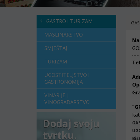
GASTRO I TURIZAM
GAS
MASLINARSTVO
Na
SMJEŠTAJ
GO
TURIZAM
Te
UGOSTITELJSTVO I
Ad
GASTRONOMIJA
Op
Gr
VINARIJE |
VINOGRADARSTVO
"G
kat
Dodaj svoju
GA
UG
tvrtku.
Bis