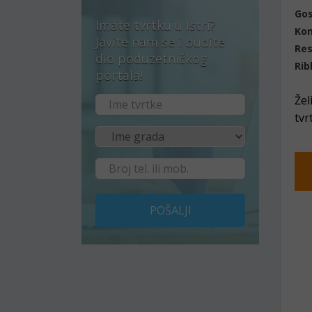
Gos
Imate tvrtku u Istri?
Ko
Javite nam se i budite
Res
dio poduzetničkog
Rib
portala!
Žel
tvr
POŠALJI