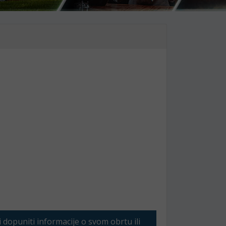
li dopuniti informacije o svom obrtu ili