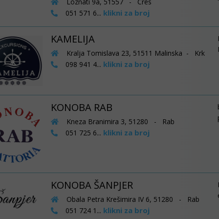
Loznati 9a, 51557 - Cres
klikni za broj
051 571 6...
KAMELIJA
Kralja Tomislava 23, 51511 Malinska - Krk
klikni za broj
098 941 4...
KONOBA RAB
Kneza Branimira 3, 51280 - Rab
klikni za broj
051 725 6...
KONOBA ŠANPJER
Obala Petra Krešimira IV 6, 51280 - Rab
klikni za broj
051 724 1...