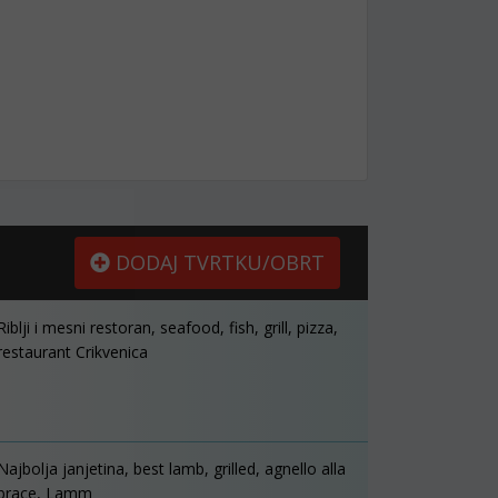
DODAJ TVRTKU/OBRT
Riblji i mesni restoran, seafood, fish, grill, pizza,
restaurant Crikvenica
Najbolja janjetina, best lamb, grilled, agnello alla
brace, Lamm