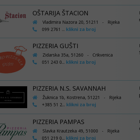
OŠTARIJA ŠTACION
Vladimira Nazora 20, 51211 - Rijeka
klikni za broj
099 2761 ...
PIZZERIA GUŠTI
Zidarska 35a, 51260 - Crikvenica
klikni za broj
051 243 0...
PIZZERIA N.S. SAVANNAH
Žuknica 1b, Kostrena, 51221 - Rijeka
klikni za broj
+385 51 2...
PIZZERIA PAMPAS
Slavka Krautzeka 49, 51000 - Rijeka
klikni za broj
051 219 0...