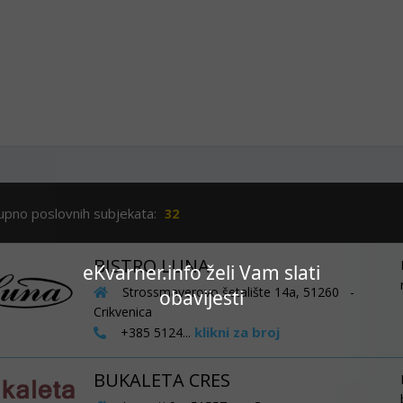
upno poslovnih subjekata:
32
BISTRO LUNA
eKvarner.info želi Vam slati
Strossmayerovo šetalište 14a, 51260 -
obavijesti
Crikvenica
klikni za broj
+385 5124...
BUKALETA CRES