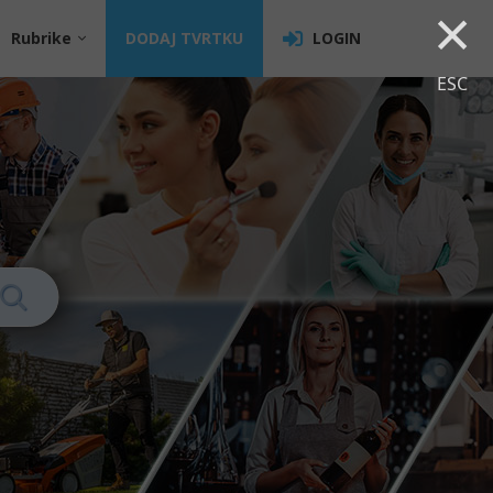
×
Rubrike
DODAJ TVRTKU
LOGIN
ESC