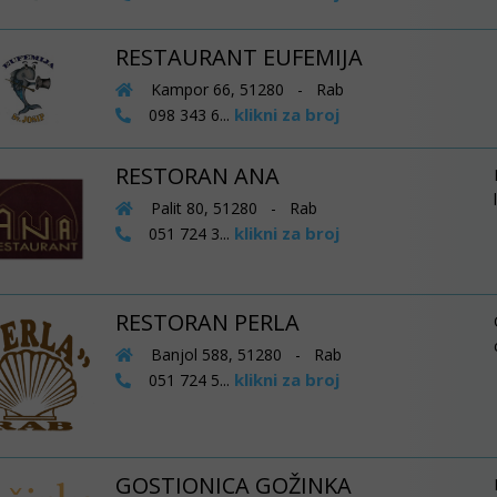
RESTAURANT EUFEMIJA
Kampor 66, 51280 - Rab
klikni za broj
098 343 6...
RESTORAN ANA
Palit 80, 51280 - Rab
klikni za broj
051 724 3...
RESTORAN PERLA
Banjol 588, 51280 - Rab
klikni za broj
051 724 5...
GOSTIONICA GOŽINKA