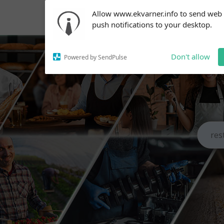
Subscribe to our
Allow www.ekvarner.info to send web
notifications!
push notifications to your desktop.
To enable permission prompts, click
on the notification icon
Don't allow
Powered by SendPulse