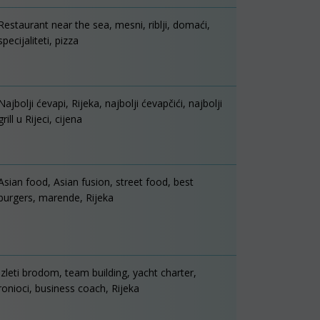
Restaurant near the sea, mesni, riblji, domaći,
specijaliteti, pizza
Najbolji ćevapi, Rijeka, najbolji ćevapčići, najbolji
grill u Rijeci, cijena
Asian food, Asian fusion, street food, best
burgers, marende, Rijeka
Izleti brodom, team building, yacht charter,
ronioci, business coach, Rijeka