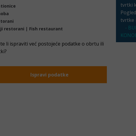
tvrtki 
tionice
Pogleda
noba
tvrtke
torani
- BU
lji restorani | Fish restaurant
KONOB
ite li ispraviti već postojeće podatke o obrtu ili
tki?
Ispravi podatke