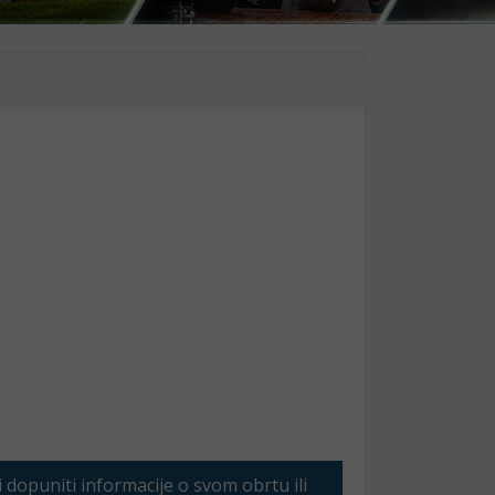
li dopuniti informacije o svom obrtu ili