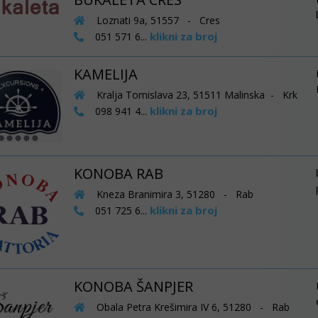
Loznati 9a, 51557 - Cres
klikni za broj
051 571 6...
KAMELIJA
Kralja Tomislava 23, 51511 Malinska - Krk
klikni za broj
098 941 4...
KONOBA RAB
Kneza Branimira 3, 51280 - Rab
klikni za broj
051 725 6...
KONOBA ŠANPJER
Obala Petra Krešimira IV 6, 51280 - Rab