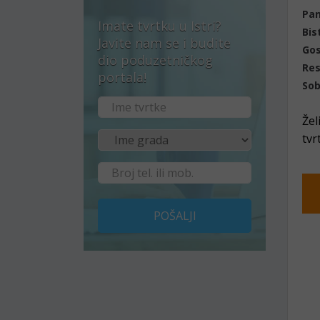
Pan
Imate tvrtku u Istri?
Bis
Javite nam se i budite
Gos
dio poduzetničkog
Res
portala!
Sob
Žel
tvr
POŠALJI