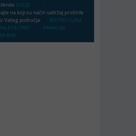
kliknite
OVDJE
jte na koji su način sadržaj proširile
 iz Vašeg područja:
- BISTRO LUNA
KALETA CRES
- KAMELIJA
-
A RAB