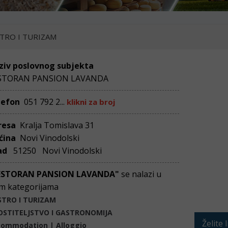
TRO I TURIZAM
ziv poslovnog subjekta
STORAN PANSION LAVANDA
lefon
051 792 2...
klikni za broj
resa
Kralja Tomislava 31
ćina
Novi Vinodolski
ad
51250 Novi Vinodolski
ESTORAN PANSION LAVANDA"
se nalazi u
m kategorijama
STRO I TURIZAM
OSTITELJSTVO I GASTRONOMIJA
Želite 
ommodation | Alloggio