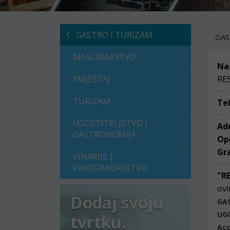
GASTRO I TURIZAM
GAS
MASLINARSTVO
Na
SMJEŠTAJ
RE
TURIZAM
Te
UGOSTITELJSTVO I
Ad
GASTRONOMIJA
Op
Gr
VINARIJE |
VINOGRADARSTVO
"R
ovi
Dodaj svoju
GA
UG
tvrtku.
Acc