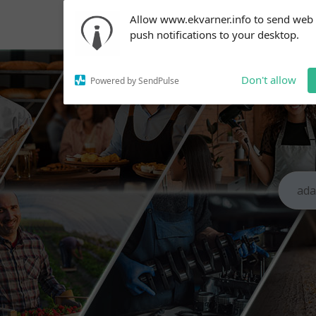
Subscribe to our
Allow www.ekvarner.info to send web
notifications!
push notifications to your desktop.
To enable permission prompts, click
on the notification icon
Don't allow
Powered by SendPulse