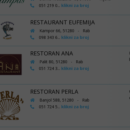
klikni za broj
051 219 0...
RESTAURANT EUFEMIJA
Kampor 66, 51280 - Rab
klikni za broj
098 343 6...
RESTORAN ANA
Palit 80, 51280 - Rab
klikni za broj
051 724 3...
RESTORAN PERLA
Banjol 588, 51280 - Rab
klikni za broj
051 724 5...