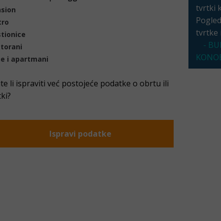
tvrtki 
sion
Pogleda
tro
tvrtke
tionice
- BU
torani
KONOB
e i apartmani
ite li ispraviti već postojeće podatke o obrtu ili
tki?
Ispravi podatke