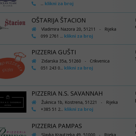
klikni za broj
...
OŠTARIJA ŠTACION
Vladimira Nazora 20, 51211 - Rijeka
klikni za broj
099 2761 ...
PIZZERIA GUŠTI
Zidarska 35a, 51260 - Crikvenica
klikni za broj
051 243 0...
PIZZERIA N.S. SAVANNAH
Žuknica 1b, Kostrena, 51221 - Rijeka
klikni za broj
+385 51 2...
PIZZERIA PAMPAS
Slavka Krautzeka 49, 51000 - Rijeka