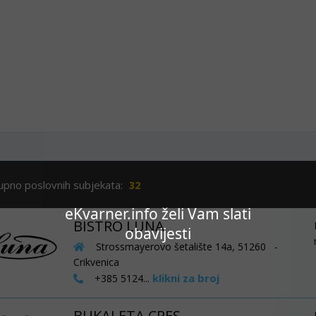
upno poslovnih subjekata:
32
eKvarner.info želi Vam slati
BISTRO LUNA
obavijesti
Strossmayerovo šetalište 14a, 51260 -
Crikvenica
klikni za broj
+385 5124...
BUKALETA CRES