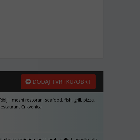
DODAJ TVRTKU/OBRT
Riblji i mesni restoran, seafood, fish, grill, pizza,
restaurant Crikvenica
Najbolja janjetina, best lamb, grilled, agnello alla