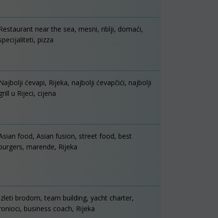
Restaurant near the sea, mesni, riblji, domaći,
specijaliteti, pizza
Najbolji ćevapi, Rijeka, najbolji ćevapčići, najbolji
grill u Rijeci, cijena
Asian food, Asian fusion, street food, best
burgers, marende, Rijeka
Izleti brodom, team building, yacht charter,
ronioci, business coach, Rijeka