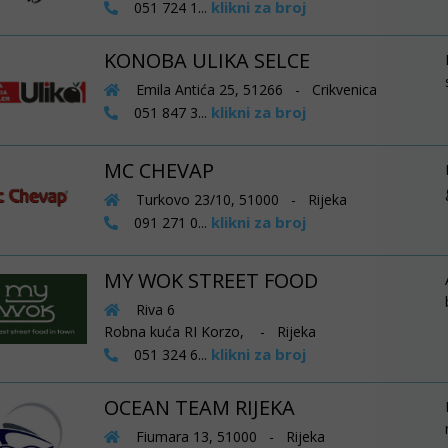
klikni za broj
051 724 1...
KONOBA ULIKA SELCE
Emila Antića 25, 51266 - Crikvenica
klikni za broj
051 847 3...
MC CHEVAP
Turkovo 23/10, 51000 - Rijeka
klikni za broj
091 271 0...
MY WOK STREET FOOD
Riva 6
Robna kuća RI Korzo, - Rijeka
klikni za broj
051 324 6...
OCEAN TEAM RIJEKA
Fiumara 13, 51000 - Rijeka