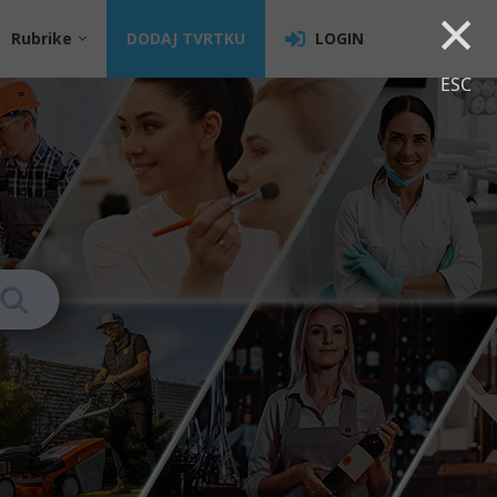
×
Rubrike
DODAJ TVRTKU
LOGIN
ESC