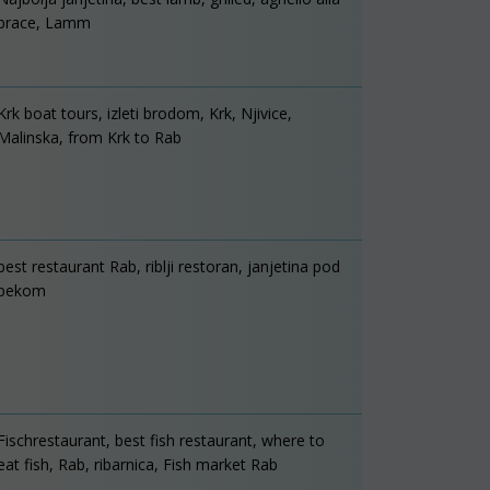
brace, Lamm
Krk boat tours, izleti brodom, Krk, Njivice,
Malinska, from Krk to Rab
best restaurant Rab, riblji restoran, janjetina pod
pekom
Fischrestaurant, best fish restaurant, where to
eat fish, Rab, ribarnica, Fish market Rab