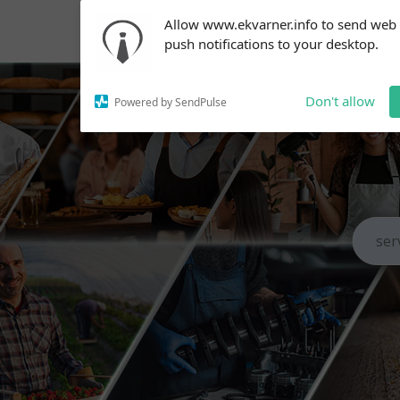
Subscribe to our
Allow www.ekvarner.info to send web
notifications!
push notifications to your desktop.
To enable permission prompts, click
on the notification icon
Don't allow
Powered by SendPulse