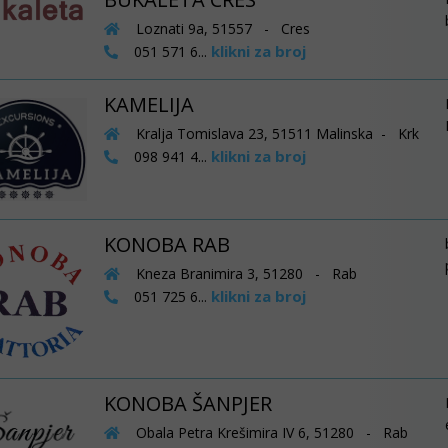
Loznati 9a, 51557 - Cres
klikni za broj
051 571 6...
KAMELIJA
Kralja Tomislava 23, 51511 Malinska - Krk
klikni za broj
098 941 4...
KONOBA RAB
Kneza Branimira 3, 51280 - Rab
klikni za broj
051 725 6...
KONOBA ŠANPJER
Obala Petra Krešimira IV 6, 51280 - Rab