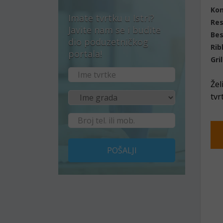
Ko
Imate tvrtku u Istri?
Res
Javite nam se i budite
Bes
dio poduzetničkog
Rib
portala!
Gril
Žel
tvr
POŠALJI