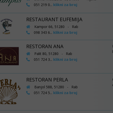
klikni za broj
051 219 0...
RESTAURANT EUFEMIJA
Kampor 66, 51280 - Rab
klikni za broj
098 343 6...
RESTORAN ANA
Palit 80, 51280 - Rab
klikni za broj
051 724 3...
RESTORAN PERLA
Banjol 588, 51280 - Rab
klikni za broj
051 724 5...