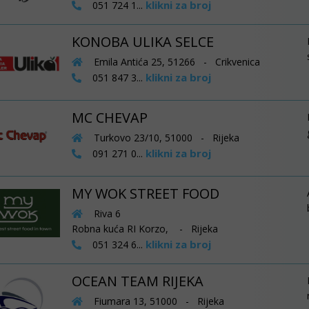
klikni za broj
051 724 1...
KONOBA ULIKA SELCE
Emila Antića 25, 51266 - Crikvenica
klikni za broj
051 847 3...
MC CHEVAP
Turkovo 23/10, 51000 - Rijeka
klikni za broj
091 271 0...
MY WOK STREET FOOD
Riva 6
Robna kuća RI Korzo, - Rijeka
klikni za broj
051 324 6...
OCEAN TEAM RIJEKA
Fiumara 13, 51000 - Rijeka