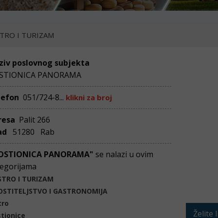
TRO I TURIZAM
ziv poslovnog subjekta
STIONICA PANORAMA
lefon
051/724-8...
klikni za broj
resa
Palit 266
ad
51280 Rab
OSTIONICA PANORAMA"
se nalazi u ovim
egorijama
STRO I TURIZAM
OSTITELJSTVO I GASTRONOMIJA
tro
Želite 
tionice