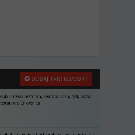
DODAJ TVRTKU/OBRT
Riblji i mesni restoran, seafood, fish, grill, pizza,
restaurant Crikvenica
Najbolja janjetina, best lamb, grilled, agnello alla