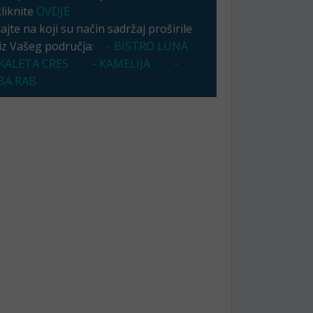
kliknite
OVDJE
jte na koji su način sadržaj proširile
 iz Vašeg područja:
- BISTRO LUNA
KALETA CRES
- KAMELIJA
-
A RAB