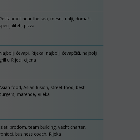
Restaurant near the sea, mesni, riblji, domaći,
specijaliteti, pizza
Najbolji ćevapi, Rijeka, najbolji ćevapčići, najbolji
grill u Rijeci, cijena
Asian food, Asian fusion, street food, best
burgers, marende, Rijeka
Izleti brodom, team building, yacht charter,
ronioci, business coach, Rijeka