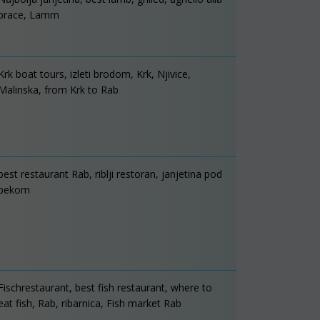
brace, Lamm
Krk boat tours, izleti brodom, Krk, Njivice,
Malinska, from Krk to Rab
best restaurant Rab, riblji restoran, janjetina pod
pekom
Fischrestaurant, best fish restaurant, where to
eat fish, Rab, ribarnica, Fish market Rab