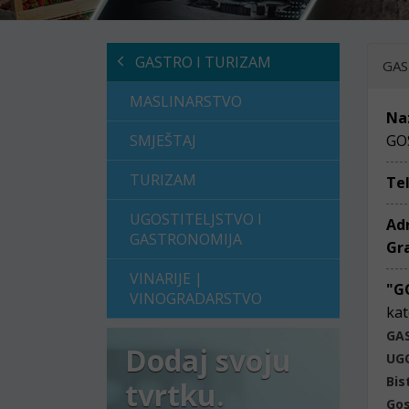
GASTRO I TURIZAM
GAS
MASLINARSTVO
Na
SMJEŠTAJ
GO
TURIZAM
Te
UGOSTITELJSTVO I
Ad
GASTRONOMIJA
Gr
VINARIJE |
"G
VINOGRADARSTVO
kat
GA
Dodaj svoju
UG
Bis
tvrtku.
Gos