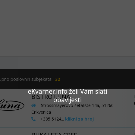
upno poslovnih subjekata:
32
eKvarner.info želi Vam slati
BISTRO LUNA
obavijesti
Strossmayerovo šetalište 14a, 51260 -
Crikvenica
klikni za broj
+385 5124...
BUKALETA CRES