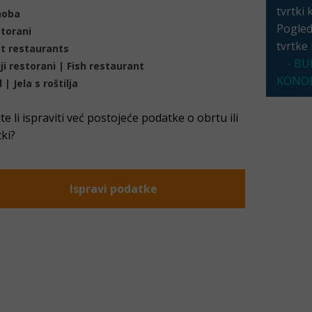
tvrtki 
noba
Pogleda
torani
tvrtke
t restaurants
- BU
lji restorani | Fish restaurant
KONOB
l | Jela s roštilja
ite li ispraviti već postojeće podatke o obrtu ili
tki?
Ispravi podatke