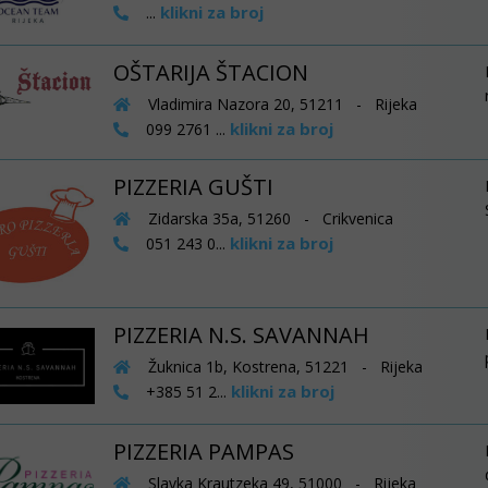
klikni za broj
...
OŠTARIJA ŠTACION
Vladimira Nazora 20, 51211 - Rijeka
klikni za broj
099 2761 ...
PIZZERIA GUŠTI
Zidarska 35a, 51260 - Crikvenica
klikni za broj
051 243 0...
PIZZERIA N.S. SAVANNAH
Žuknica 1b, Kostrena, 51221 - Rijeka
klikni za broj
+385 51 2...
PIZZERIA PAMPAS
Slavka Krautzeka 49, 51000 - Rijeka