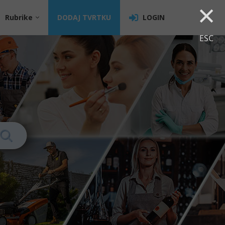
×
Rubrike
DODAJ TVRTKU
LOGIN
ESC