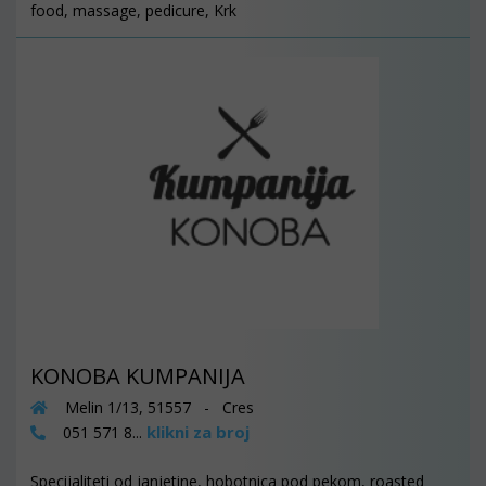
food, massage, pedicure, Krk
KONOBA KUMPANIJA
Melin 1/13, 51557 - Cres
klikni za broj
051 571 8...
Specijaliteti od janjetine, hobotnica pod pekom, roasted