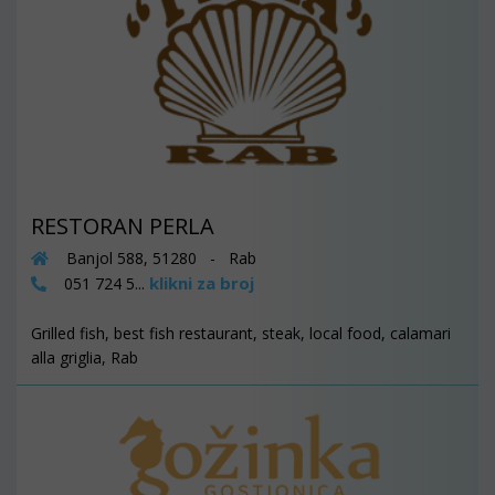
RESTORAN PERLA
Banjol 588, 51280 - Rab
klikni za broj
051 724 5...
Grilled fish, best fish restaurant, steak, local food, calamari
alla griglia, Rab