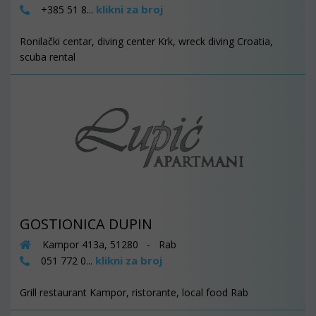
klikni za broj
+385 51 8...
Ronilački centar, diving center Krk, wreck diving Croatia,
scuba rental
GOSTIONICA DUPIN
Kampor 413a, 51280 - Rab
klikni za broj
051 772 0...
Grill restaurant Kampor, ristorante, local food Rab