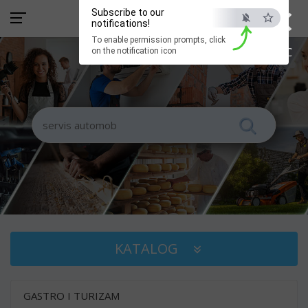
×
Subscribe to our
notifications!
To enable permission prompts, click
ESC
on the notification icon
KATALOG
GASTRO I TURIZAM