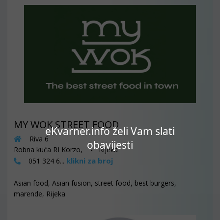
MY WOK STREET FOOD
eKvarner.info želi Vam slati
Riva 6
obavijesti
Robna kuća RI Korzo, - Rijeka
klikni za broj
051 324 6...
Asian food, Asian fusion, street food, best burgers,
marende, Rijeka