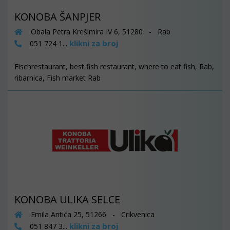
KONOBA ŠANPJER
Obala Petra Krešimira IV 6, 51280 - Rab
klikni za broj
051 724 1...
Fischrestaurant, best fish restaurant, where to eat fish, Rab,
ribarnica, Fish market Rab
KONOBA ULIKA SELCE
Emila Antića 25, 51266 - Crikvenica
klikni za broj
051 847 3...