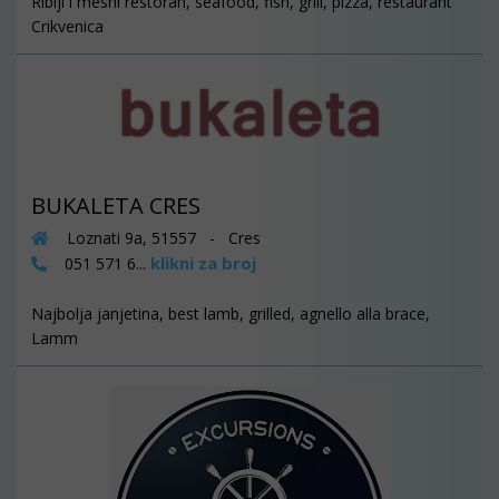
Riblji i mesni restoran, seafood, fish, grill, pizza, restaurant
Crikvenica
BUKALETA CRES
Loznati 9a, 51557 - Cres
klikni za broj
051 571 6...
Najbolja janjetina, best lamb, grilled, agnello alla brace,
Lamm