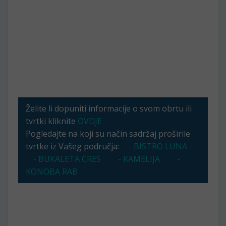
Želite li dopuniti informacije o svom obrtu ili
tvrtki kliknite
OVDJE
Pogledajte na koji su način sadržaj proširile
tvrtke iz Vašeg područja:
- BISTRO LUNA
- BUKALETA CRES
- KAMELIJA
-
KONOBA RAB