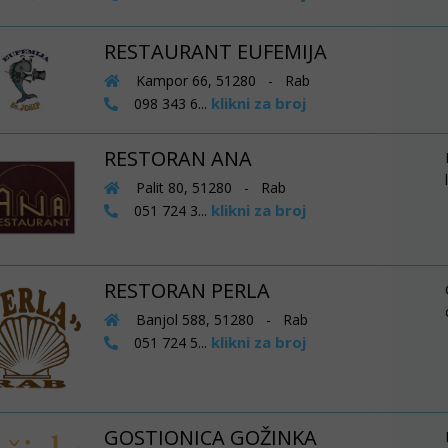
RESTAURANT EUFEMIJA
Kampor 66, 51280 - Rab
klikni za broj
098 343 6...
RESTORAN ANA
Palit 80, 51280 - Rab
klikni za broj
051 724 3...
RESTORAN PERLA
Banjol 588, 51280 - Rab
klikni za broj
051 724 5...
GOSTIONICA GOŽINKA