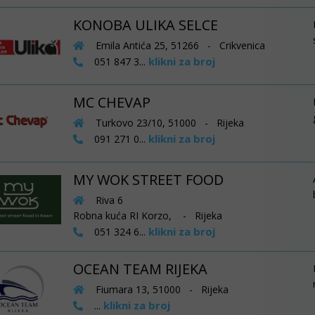
KONOBA ULIKA SELCE
Emila Antića 25, 51266 - Crikvenica
klikni za broj
051 847 3...
MC CHEVAP
Turkovo 23/10, 51000 - Rijeka
klikni za broj
091 271 0...
MY WOK STREET FOOD
Riva 6
Robna kuća RI Korzo, - Rijeka
klikni za broj
051 324 6...
OCEAN TEAM RIJEKA
Fiumara 13, 51000 - Rijeka
klikni za broj
...