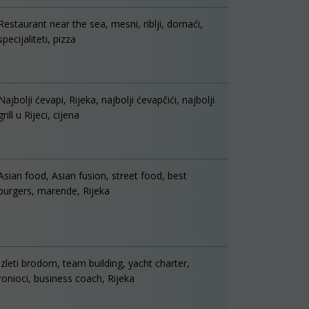
Restaurant near the sea, mesni, riblji, domaći,
specijaliteti, pizza
Najbolji ćevapi, Rijeka, najbolji ćevapčići, najbolji
grill u Rijeci, cijena
Asian food, Asian fusion, street food, best
burgers, marende, Rijeka
Izleti brodom, team building, yacht charter,
ronioci, business coach, Rijeka