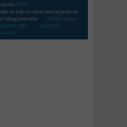
kliknite
OVDJE
jte na koji su način sadržaj proširile
 iz Vašeg područja:
- BISTRO LUNA
KALETA CRES
- KAMELIJA
-
A RAB