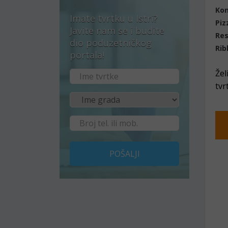
Ko
Imate tvrtku u Istri?
Piz
Javite nam se i budite
Res
dio poduzetničkog
Rib
portala!
Žel
tvr
POŠALJI