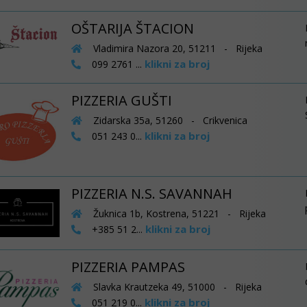
OŠTARIJA ŠTACION
Vladimira Nazora 20, 51211 - Rijeka
klikni za broj
099 2761 ...
PIZZERIA GUŠTI
Zidarska 35a, 51260 - Crikvenica
klikni za broj
051 243 0...
PIZZERIA N.S. SAVANNAH
Žuknica 1b, Kostrena, 51221 - Rijeka
klikni za broj
+385 51 2...
PIZZERIA PAMPAS
Slavka Krautzeka 49, 51000 - Rijeka
klikni za broj
051 219 0...