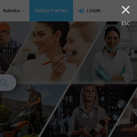
×
Rubrike
DODAJ TVRTKU
LOGIN
ESC