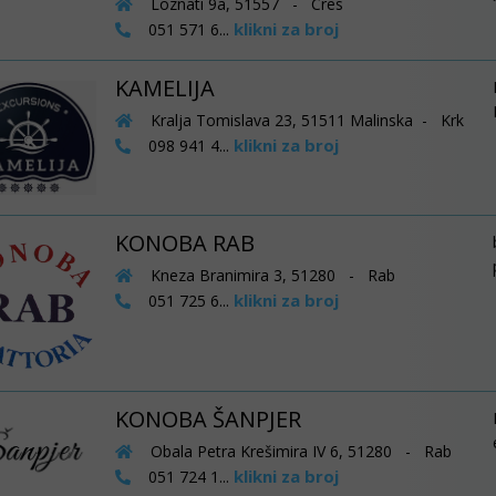
Loznati 9a, 51557 - Cres
klikni za broj
051 571 6...
KAMELIJA
Kralja Tomislava 23, 51511 Malinska - Krk
klikni za broj
098 941 4...
KONOBA RAB
Kneza Branimira 3, 51280 - Rab
klikni za broj
051 725 6...
KONOBA ŠANPJER
Obala Petra Krešimira IV 6, 51280 - Rab
klikni za broj
051 724 1...