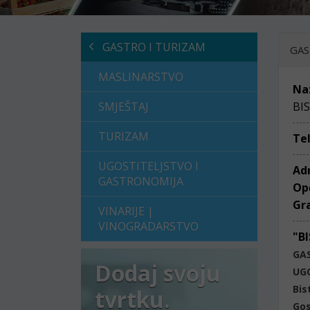
GASTRO I TURIZAM
GAS
MASLINARSTVO
Na
SMJEŠTAJ
BI
TURIZAM
Te
UGOSTITELJSTVO I
Ad
GASTRONOMIJA
Op
Gr
VINARIJE |
VINOGRADARSTVO
"B
GA
Dodaj svoju
UG
Bis
tvrtku.
Gos