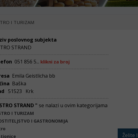
TRO I TURIZAM
ziv poslovnog subjekta
STRO STRAND
lefon
051 856 5...
klikni za broj
resa
Emila Geistlicha bb
ćina
Baška
ad
51523 Krk
ISTRO STRAND "
se nalazi u ovim kategorijama
STRO I TURIZAM
OSTITELJSTVO I GASTRONOMIJA
tro
Želite 
tionice