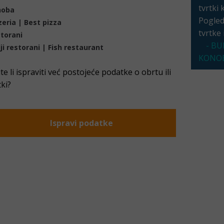
tvrtki 
noba
Pogleda
zeria | Best pizza
tvrtke
torani
- BU
lji restorani | Fish restaurant
KONOB
ite li ispraviti već postojeće podatke o obrtu ili
tki?
Ispravi podatke