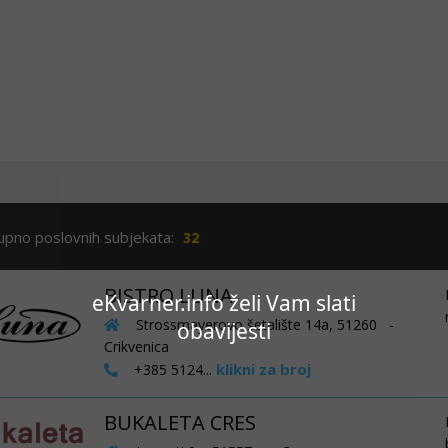
upno poslovnih subjekata:
32
BISTRO LUNA
eKvarner.info želi Vam slati
Strossmayerovo šetalište 14a, 51260 -
obavijesti
Crikvenica
klikni za broj
+385 5124...
BUKALETA CRES