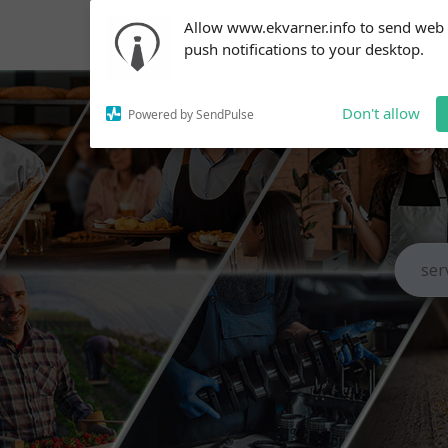
Subscribe to our
Allow www.ekvarner.info to send web
notifications!
push notifications to your desktop.
To enable permission prompts, click
on the notification icon
Don't allow
Powered by SendPulse