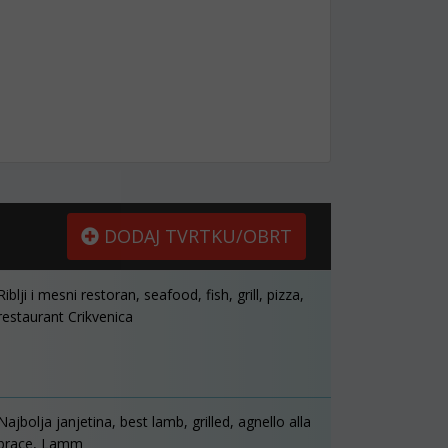
DODAJ TVRTKU/OBRT
Riblji i mesni restoran, seafood, fish, grill, pizza,
restaurant Crikvenica
Najbolja janjetina, best lamb, grilled, agnello alla
brace, Lamm