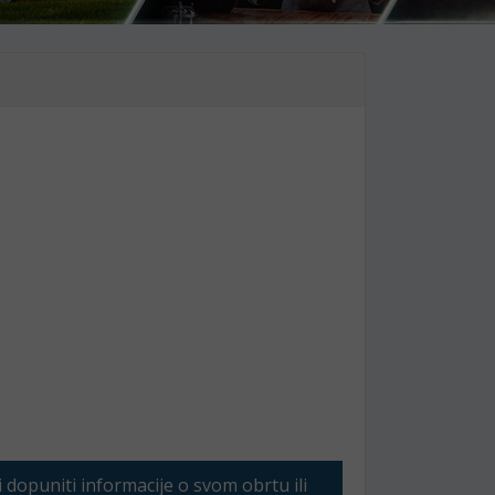
li dopuniti informacije o svom obrtu ili