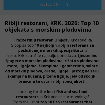
KATALOG
Riblji restorani, KRK, 2026: Top 10
objekata s morskim plodovima
Tražite
riblji restoran
u mjestu
Krk
i okolici?
S popisa
top 10 najboljih ribljih restorana za
posluživanje morskih specijaliteta
u
mjestu
Krk
zatražite najbolju ponudu za:
tjesteninu i
špagete s morskim plodovima, rižoto s plodovima
mora, lignjama, škampima i gamberima, salate
od morskih plodova, orade, lignje i jastog na žaru,
škampi na buzaru, pržene lignje, jela od školjki,
brancina te ostali riblji specijaliteti.
Looking for
the best
fish and seafood
restaurants
in
Krk
and its surroundings?
From the list of
top 10 fish restaurants that