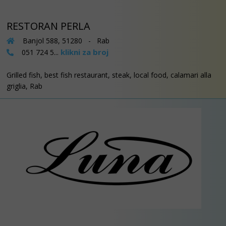
RESTORAN PERLA
Banjol 588, 51280 - Rab
klikni za broj
051 724 5...
Grilled fish, best fish restaurant, steak, local food, calamari alla
griglia, Rab