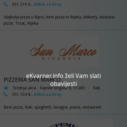
klikni za broj
051 219 0...
Najbolja pizza u Rijeci, best pizza in Rijeka, delivery, dostava
pizze, Trsat, Rijeka
eKvarner.info želi Vam slati
PIZZERIA SAN MARCO
obavijesti
Srednja ulica - Rapske brigade 6, 51280 - Rab
klikni za broj
051 724 8...
Best pizza, Rab, spaghetti, lasagne, pasta, restaurant