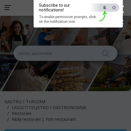
×
Subscribe to our
notifications!
To enable permission prompts, click
ESC
on the notification icon
GASTRO I TURIZAM
UGOSTITELJSTVO I GASTRONOMIJA
Restorani
Riblji restorani | Fish restaurant