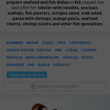
prepare
seafood and fish dishes
in
Krk
request the
best offer for:
lobster with noodles, sea bass,
scallops, fish platters, octopus salad, crab salad,
pasta with shrimps, scampi pasta, seafood
risotto, shrimp risotto and other
fish specialties.
KVARNER
BAKAR
ČAVLE
CRES
CRIKVENICA
GORSKI KOTAR
KASTAV
KRK
LOŠINJ
LOVRAN
MATULJI
NOVI VINODOLSKI
OPATIJA
OTOCI
PRIMORJE
RAB
RIJEKA
VIŠKOVO
Odabrani grad:
Krk
  DODAJ TVRTKU/OBRT 