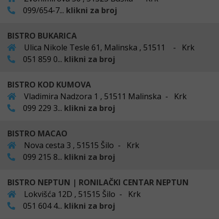
099/654-7...
klikni za broj
BISTRO BUKARICA
Ulica Nikole Tesle 61, Malinska , 51511 - Krk
051 859 0...
klikni za broj
BISTRO KOD KUMOVA
Vladimira Nadzora 1 , 51511 Malinska - Krk
099 229 3...
klikni za broj
BISTRO MACAO
Nova cesta 3 , 51515 Šilo - Krk
099 215 8...
klikni za broj
BISTRO NEPTUN | RONILAČKI CENTAR NEPTUN
Lokvišća 12D , 51515 Šilo - Krk
051 604 4...
klikni za broj