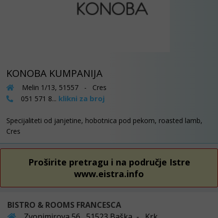
KONOBA KUMPANIJA
Melin 1/13, 51557 - Cres
klikni za broj
051 571 8...
Specijaliteti od janjetine, hobotnica pod pekom, roasted lamb,
Cres
Proširite pretragu i na područje Istre
www.eistra.info
BISTRO & ROOMS FRANCESCA
Zvonimirova 56 , 51523 Baška - Krk