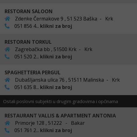
RESTORAN SALOON
Zdenke Čermakove 9 , 51 523 Baška - Krk
051 856 4...
klikni za broj
RESTORAN TORKUL
Zagrebačka bb , 51500 Krk - Krk
051 520 2...
klikni za broj
SPAGHETTERIA PERGUL
Dubašljanska ulica 76 , 51511 Malinska - Krk
051 635 8...
klikni za broj
Ostali poslovni subjekti u drugim gradovima i općinama
RESTAURANT VALLIS & APARTMENT ANTONIA
Primorje 128 , 51222 - Bakar
051 761 2...
klikni za broj