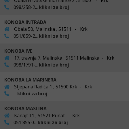
Obala Hrvatske mornarice 2 , 51500 - Krk
098/258-2...
klikni za broj
KONOBA INTRADA
Obala 50, Malinska , 51511 - Krk
051/859-2...
klikni za broj
KONOBA IVE
17. travnja 7, Malinska , 51511 Malinska - Krk
098/1791-...
klikni za broj
KONOBA LA MARINERA
Stjepana Radića 1 , 51500 Krk - Krk
...
klikni za broj
KONOBA MASLINA
Kanajt 11 , 51521 Punat - Krk
051 855 0...
klikni za broj