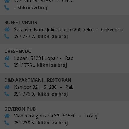
Varozina 5 , 51557 - Cres
...
klikni za broj
BUFFET VENUS
Šetalište Ivana Jeličića 5 , 51266 Selce - Crikvenica
097 777 7...
klikni za broj
CRESHENDO
Lopar , 51281 Lopar - Rab
051/ 775 ...
klikni za broj
D&D APARTMANI I RESTORAN
Kampor 321 , 51280 - Rab
051 776 0...
klikni za broj
DEVERON PUB
Vladimira gortana 32 , 51550 - Lošinj
051 238 5...
klikni za broj