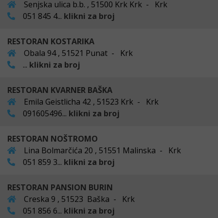
Senjska ulica b.b. , 51500 Krk Krk - Krk
051 845 4...
klikni za broj
RESTORAN KOSTARIKA
Obala 94 , 51521 Punat - Krk
...
klikni za broj
RESTORAN KVARNER BAŠKA
Emila Geistlicha 42 , 51523 Krk - Krk
091605496...
klikni za broj
RESTORAN NOŠTROMO
Lina Bolmarčića 20 , 51551 Malinska - Krk
051 859 3...
klikni za broj
RESTORAN PANSION BURIN
Creska 9 , 51523 Baška - Krk
051 856 6...
klikni za broj