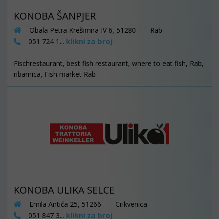
KONOBA ŠANPJER
Obala Petra Krešimira IV 6, 51280 - Rab
klikni za broj
051 724 1...
Fischrestaurant, best fish restaurant, where to eat fish, Rab,
ribarnica, Fish market Rab
KONOBA ULIKA SELCE
Emila Antića 25, 51266 - Crikvenica
klikni za broj
051 847 3...