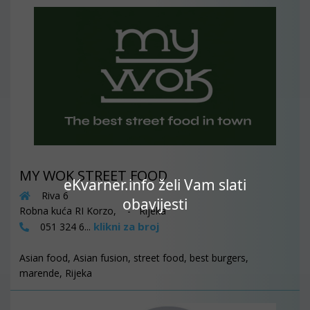
MY WOK STREET FOOD
eKvarner.info želi Vam slati
Riva 6
obavijesti
Robna kuća RI Korzo, - Rijeka
klikni za broj
051 324 6...
Asian food, Asian fusion, street food, best burgers,
marende, Rijeka