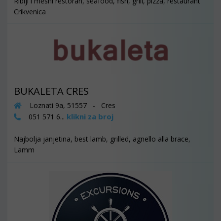
Riblji i mesni restoran, seafood, fish, grill, pizza, restaurant
Crikvenica
BUKALETA CRES
Loznati 9a, 51557 - Cres
klikni za broj
051 571 6...
Najbolja janjetina, best lamb, grilled, agnello alla brace,
Lamm