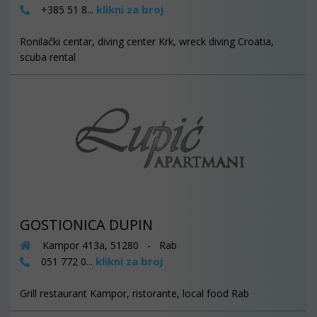
klikni za broj
+385 51 8...
Ronilački centar, diving center Krk, wreck diving Croatia,
scuba rental
GOSTIONICA DUPIN
Kampor 413a, 51280 - Rab
klikni za broj
051 772 0...
Grill restaurant Kampor, ristorante, local food Rab