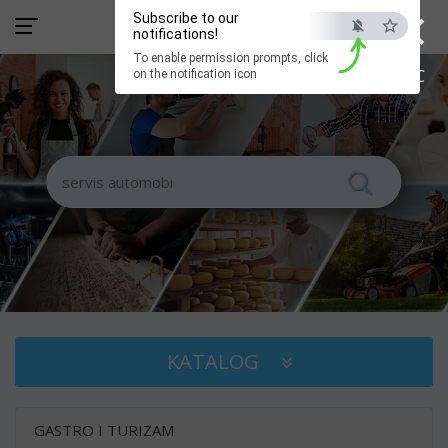
×
Subscribe to our
notifications!
To enable permission prompts, click
ESC
on the notification icon
KATALOG
GASTRO I TURIZAM