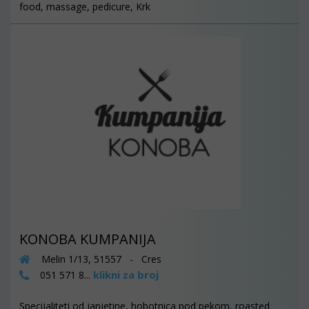
food, massage, pedicure, Krk
KONOBA KUMPANIJA
Melin 1/13, 51557 - Cres
klikni za broj
051 571 8...
Specijaliteti od janjetine, hobotnica pod pekom, roasted