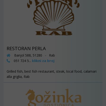
RESTORAN PERLA
Banjol 588, 51280 - Rab
klikni za broj
051 724 5...
Grilled fish, best fish restaurant, steak, local food, calamari
alla griglia, Rab