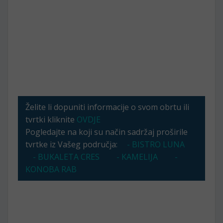
Želite li dopuniti informacije o svom obrtu ili
tvrtki kliknite
OVDJE
Pogledajte na koji su način sadržaj proširile
tvrtke iz Vašeg područja:
- BISTRO LUNA
- BUKALETA CRES
- KAMELIJA
-
KONOBA RAB