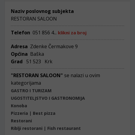
Naziv poslovnog subjekta
RESTORAN SALOON
Telefon
051 856 4...
klikni za broj
Adresa
Zdenke Čermakove 9
Općina
Baška
Grad
51 523 Krk
"RESTORAN SALOON"
se nalazi u ovim
kategorijama
GASTRO I TURIZAM
UGOSTITELJSTVO I GASTRONOMIJA
Konoba
Pizzeria | Best pizza
Restorani
Riblji restorani | Fish restaurant