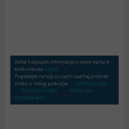
Želite li dopuniti informacije o svom obrtu ili
tvrtki kliknite
OVDJE
Pogledajte na koji su način sadržaj proširile
tvrtke iz Vašeg područja:
- BISTRO LUNA
- BUKALETA CRES
- KAMELIJA
-
KONOBA RAB