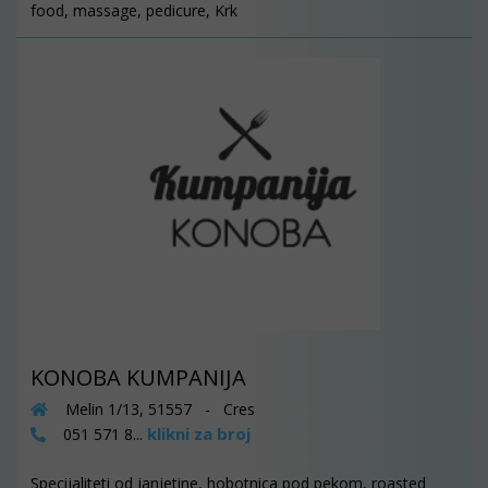
food, massage, pedicure, Krk
KONOBA KUMPANIJA
Melin 1/13, 51557 - Cres
klikni za broj
051 571 8...
Specijaliteti od janjetine, hobotnica pod pekom, roasted