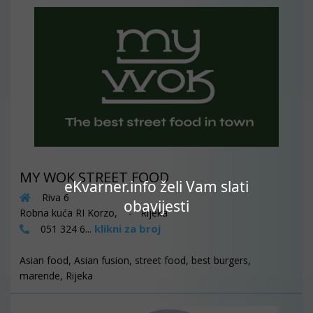
MY WOK STREET FOOD
eKvarner.info želi Vam slati
Riva 6
obavijesti
Robna kuća RI Korzo, - Rijeka
klikni za broj
051 324 6...
Asian food, Asian fusion, street food, best burgers,
marende, Rijeka