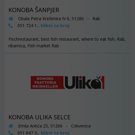
KONOBA ŠANPJER
Obala Petra Krešimira IV 6, 51280 - Rab
klikni za broj
051 724 1...
Fischrestaurant, best fish restaurant, where to eat fish, Rab,
ribarnica, Fish market Rab
KONOBA ULIKA SELCE
Emila Antića 25, 51266 - Crikvenica
klikni za broj
051 847 3...