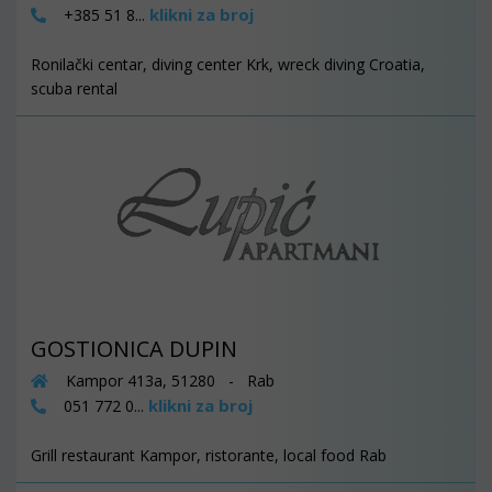
klikni za broj
+385 51 8...
Ronilački centar, diving center Krk, wreck diving Croatia,
scuba rental
GOSTIONICA DUPIN
Kampor 413a, 51280 - Rab
klikni za broj
051 772 0...
Grill restaurant Kampor, ristorante, local food Rab