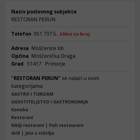
Naziv poslovnog subjekta
RESTORAN PERUN
Telefon
051 737 5...
klikni za broj
Adresa
Mošćenice bb
Općina
Moščenička Draga
Grad
51417 Primorje
"RESTORAN PERUN"
se nalazi u ovim
kategorijama
GASTRO I TURIZAM
UGOSTITELJSTVO I GASTRONOMIJA
Konoba
Restorani
Riblji restorani | Fish restaurant
Grill | Jela s roštilja