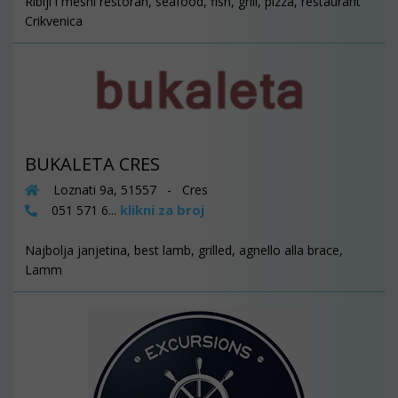
Riblji i mesni restoran, seafood, fish, grill, pizza, restaurant
Crikvenica
BUKALETA CRES
Loznati 9a, 51557 - Cres
klikni za broj
051 571 6...
Najbolja janjetina, best lamb, grilled, agnello alla brace,
Lamm