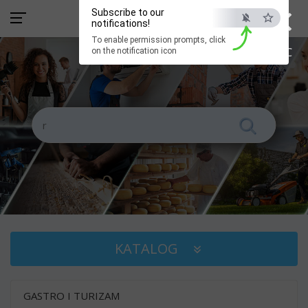
×
Subscribe to our
notifications!
To enable permission prompts, click
ESC
on the notification icon
KATALOG
GASTRO I TURIZAM