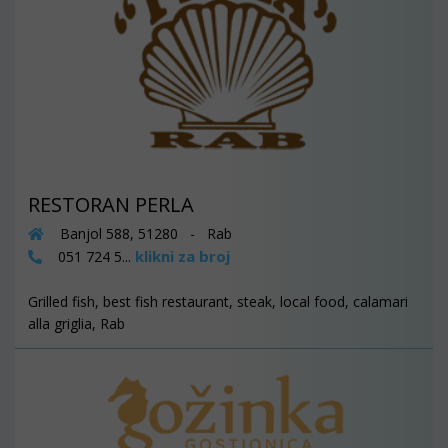
RESTORAN PERLA
Banjol 588, 51280 - Rab
klikni za broj
051 724 5...
Grilled fish, best fish restaurant, steak, local food, calamari
alla griglia, Rab