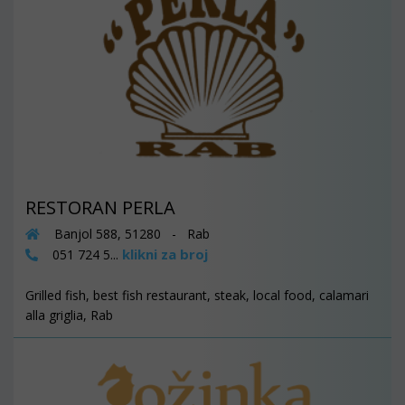
RESTORAN PERLA
Banjol 588, 51280 - Rab
klikni za broj
051 724 5...
Grilled fish, best fish restaurant, steak, local food, calamari
alla griglia, Rab