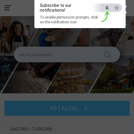
×
Subscribe to our
notifications!
To enable permission prompts, click
ESC
on the notification icon
KATALOG
GASTRO I TURIZAM