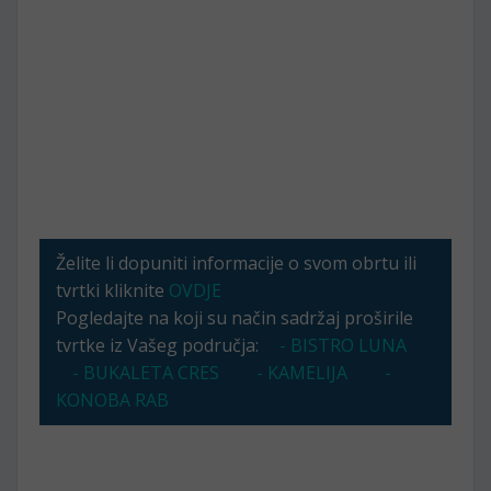
Želite li dopuniti informacije o svom obrtu ili
tvrtki kliknite
OVDJE
Pogledajte na koji su način sadržaj proširile
tvrtke iz Vašeg područja:
- BISTRO LUNA
- BUKALETA CRES
- KAMELIJA
-
KONOBA RAB