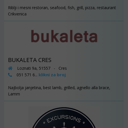
Riblji i mesni restoran, seafood, fish, grill, pizza, restaurant
Crikvenica
BUKALETA CRES
Loznati 9a, 51557 - Cres
klikni za broj
051 571 6...
Najbolja janjetina, best lamb, grilled, agnello alla brace,
Lamm