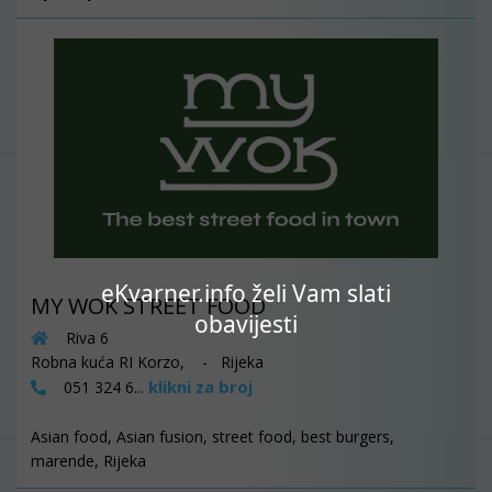
eKvarner.info želi Vam slati
MY WOK STREET FOOD
obavijesti
Riva 6
Robna kuća RI Korzo, - Rijeka
klikni za broj
051 324 6...
Asian food, Asian fusion, street food, best burgers,
marende, Rijeka