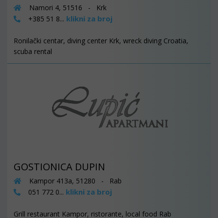
Namori 4, 51516 - Krk
klikni za broj
+385 51 8...
Ronilački centar, diving center Krk, wreck diving Croatia,
scuba rental
GOSTIONICA DUPIN
Kampor 413a, 51280 - Rab
klikni za broj
051 772 0...
Grill restaurant Kampor, ristorante, local food Rab