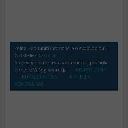
Želite li dopuniti informacije o svom obrtu ili
tvrtki kliknite
OVDJE
Pogledajte na koji su način sadržaj proširile
tvrtke iz Vašeg područja:
- BISTRO LUNA
- BUKALETA CRES
- KAMELIJA
-
KONOBA RAB