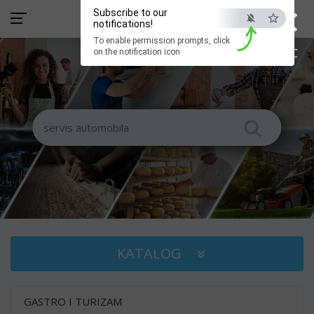
×
Subscribe to our
notifications!
To enable permission prompts, click
ESC
on the notification icon
KATALOG
GASTRO I TURIZAM