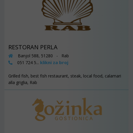
RESTORAN PERLA
Banjol 588, 51280 - Rab
klikni za broj
051 724 5...
Grilled fish, best fish restaurant, steak, local food, calamari
alla griglia, Rab