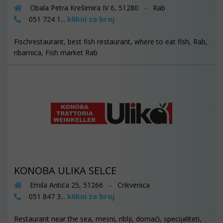
Obala Petra Krešimira IV 6, 51280 - Rab
klikni za broj
051 724 1...
Fischrestaurant, best fish restaurant, where to eat fish, Rab,
ribarnica, Fish market Rab
KONOBA ULIKA SELCE
Emila Antića 25, 51266 - Crikvenica
klikni za broj
051 847 3...
Restaurant near the sea, mesni, riblji, domaći, specijaliteti,