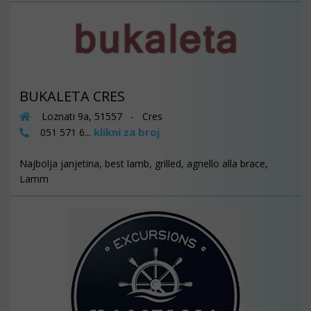
BUKALETA CRES
Loznati 9a, 51557 - Cres
klikni za broj
051 571 6...
Najbolja janjetina, best lamb, grilled, agnello alla brace,
Lamm