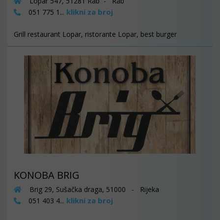
Lopar 547, 51281 Rab - Rab
klikni za broj
051 775 1...
Grill restaurant Lopar, ristorante Lopar, best burger
KONOBA BRIG
Brig 29, Sušačka draga, 51000 - Rijeka
klikni za broj
051 403 4...