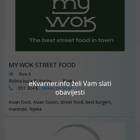
MY WOK STREET FOOD
Riva 6
Robna kuća RI Korzo, - Rijeka
eKvarner.info želi Vam slati
klikni za broj
051 324 6...
obavijesti
Asian food, Asian fusion, street food, best burgers,
marende, Rijeka