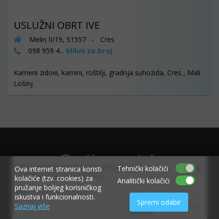
USLUŽNI OBRT IVE
Melin II/19, 51557 - Cres
klikni za broj
098 959 4...
Kameni zidovi, kamini, roštilji, gradnja suhozida, Cres , Mali
Lošinj
×
Allow www.ekvarner.info to send web push
Tehnički kolačići
Ova internet stranica koristi
notifications to your desktop.
kolačiće (tzv. cookies) za
Analitički kolačići
pružanje boljeg korisničkog
Powered by SendPulse
iskustva i funkcionalnosti.
Spremi odabir
Saznaj više
Allow
Don't allow