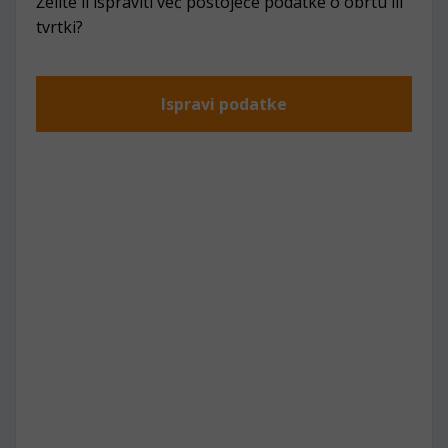
Želite li ispraviti već postojeće podatke o obrtu ili
tvrtki?
Ispravi podatke