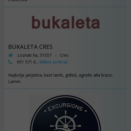
BUKALETA CRES
Loznati 9a, 51557 - Cres
klikni za broj
051 571 6...
Najbolja janjetina, best lamb, grilled, agnello alla brace,
Lamm