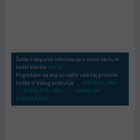
Želite li dopuniti informacije o svom obrtu ili
tvrtki kliknite
OVDJE
Pogledajte na koji su način sadržaj proširile
tvrtke iz Vašeg područja:
- BISTRO LUNA
- BUKALETA CRES
- KAMELIJA
-
KONOBA RAB