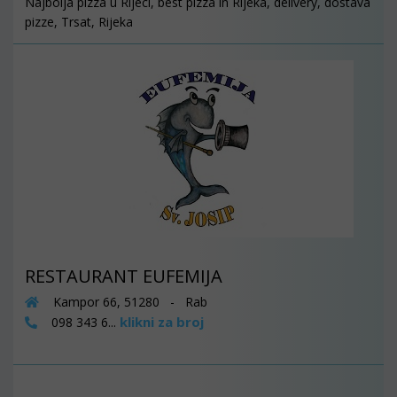
Najbolja pizza u Rijeci, best pizza in Rijeka, delivery, dostava
pizze, Trsat, Rijeka
RESTAURANT EUFEMIJA
Kampor 66, 51280 - Rab
klikni za broj
098 343 6...