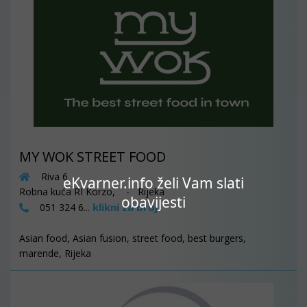
MY WOK STREET FOOD
Riva 6
eKvarner.info želi Vam slati
Robna kuća RI Korzo, - Rijeka
obavijesti
klikni za broj
051 324 6...
Asian food, Asian fusion, street food, best burgers,
marende, Rijeka