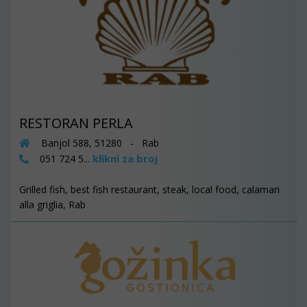
RESTORAN PERLA
Banjol 588, 51280 - Rab
klikni za broj
051 724 5...
Grilled fish, best fish restaurant, steak, local food, calamari
alla griglia, Rab