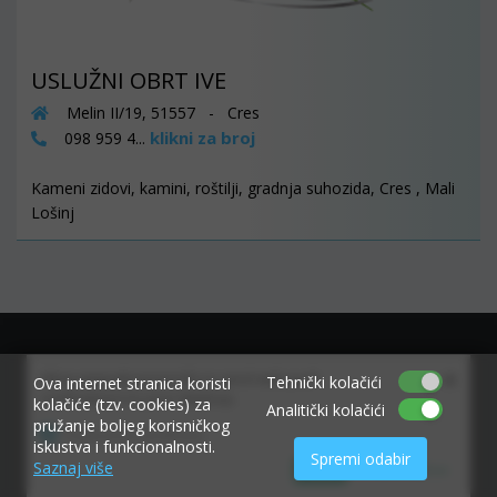
USLUŽNI OBRT IVE
Melin II/19, 51557 - Cres
klikni za broj
098 959 4...
Kameni zidovi, kamini, roštilji, gradnja suhozida, Cres , Mali
Lošinj
×
Allow www.ekvarner.info to send web push
Tehnički kolačići
Ova internet stranica koristi
notifications to your desktop.
kolačiće (tzv. cookies) za
Analitički kolačići
pružanje boljeg korisničkog
Powered by SendPulse
iskustva i funkcionalnosti.
Spremi odabir
Saznaj više
Allow
Don't allow