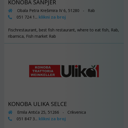
KONOBA ŠANPJER
Obala Petra Krešimira IV 6, 51280 - Rab
klikni za broj
051 724 1...
Fischrestaurant, best fish restaurant, where to eat fish, Rab,
ribarnica, Fish market Rab
KONOBA ULIKA SELCE
Emila Antića 25, 51266 - Crikvenica
klikni za broj
051 847 3...