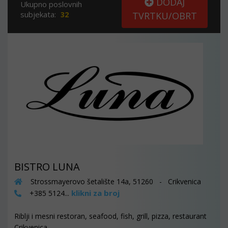
DODAJ
Ukupno poslovnih
subjekata:
32
TVRTKU/OBRT
BISTRO LUNA
Strossmayerovo šetalište 14a, 51260 - Crikvenica
klikni za broj
+385 5124...
Riblji i mesni restoran, seafood, fish, grill, pizza, restaurant
Crikvenica