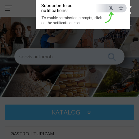
×
Subscribe to our
notifications!
To enable permission prompts, click
ESC
on the notification icon
KATALOG
GASTRO I TURIZAM