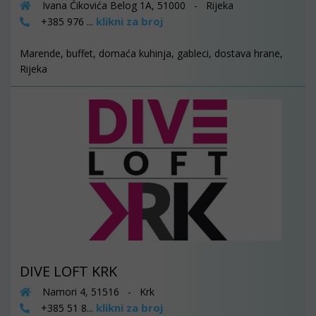
Ivana Ćikovića Belog 1A, 51000 - Rijeka
klikni za broj
+385 976 ...
Marende, buffet, domaća kuhinja, gableci, dostava hrane,
Rijeka
DIVE LOFT KRK
Namori 4, 51516 - Krk
klikni za broj
+385 51 8...