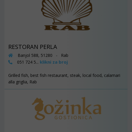
RESTORAN PERLA
Banjol 588, 51280 - Rab
klikni za broj
051 724 5...
Grilled fish, best fish restaurant, steak, local food, calamari
alla griglia, Rab