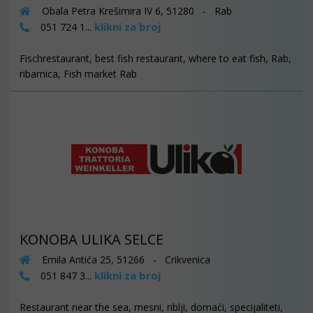
Obala Petra Krešimira IV 6, 51280 - Rab
klikni za broj
051 724 1...
Fischrestaurant, best fish restaurant, where to eat fish, Rab,
ribarnica, Fish market Rab
KONOBA ULIKA SELCE
Emila Antića 25, 51266 - Crikvenica
klikni za broj
051 847 3...
Restaurant near the sea, mesni, riblji, domaći, specijaliteti,