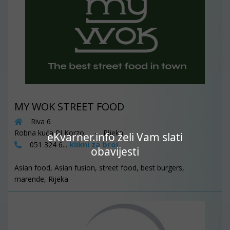
MY WOK STREET FOOD
Riva 6
Robna kuća RI Korzo, - Rijeka
eKvarner.info želi Vam slati
klikni za broj
051 324 6...
obavijesti
Asian food, Asian fusion, street food, best burgers,
marende, Rijeka