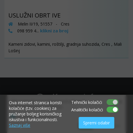
USLUŽNI OBRT IVE
Melin II/19, 51557 - Cres
klikni za broj
098 959 4...
Kameni zidovi, kamini, roštilji, gradnja suhozida, Cres , Mali
Lošinj
×
Allow www.ekvarner.info to send web push
Tehnički kolačići
Ova internet stranica koristi
notifications to your desktop.
kolačiće (tzv. cookies) za
Analitički kolačići
pružanje boljeg korisničkog
Powered by SendPulse
iskustva i funkcionalnosti.
Spremi odabir
Saznaj više
Allow
Don't allow