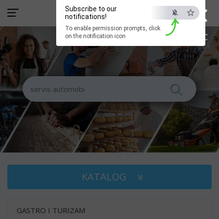
×
Subscribe to our
notifications!
To enable permission prompts, click
ESC
on the notification icon
KATALOG
GASTRO I TURIZAM