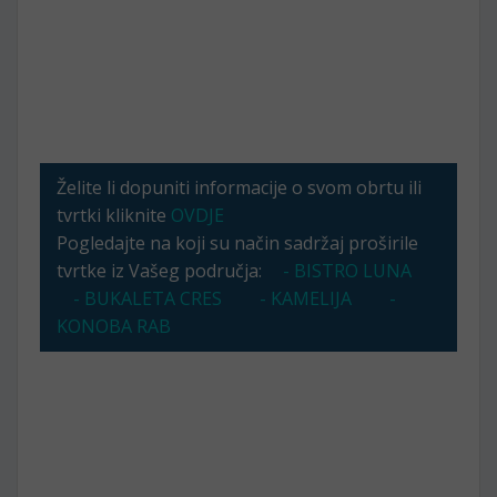
Želite li dopuniti informacije o svom obrtu ili
tvrtki kliknite
OVDJE
Pogledajte na koji su način sadržaj proširile
tvrtke iz Vašeg područja:
- BISTRO LUNA
- BUKALETA CRES
- KAMELIJA
-
KONOBA RAB