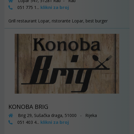
Lopar 547, 51281 Rab - Rab
klikni za broj
051 775 1...
Grill restaurant Lopar, ristorante Lopar, best burger
KONOBA BRIG
Brig 29, Sušačka draga, 51000 - Rijeka
klikni za broj
051 403 4...