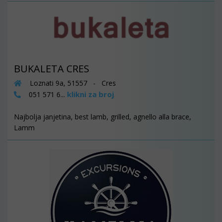
BUKALETA CRES
Loznati 9a, 51557 - Cres
klikni za broj
051 571 6...
Najbolja janjetina, best lamb, grilled, agnello alla brace,
Lamm