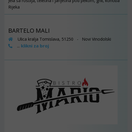
Jela sa roštilja, teletina i janjetina pod pekom, grill, konoba
Rijeka
BARTELO MALI
Ulica kralja Tomislava, 51250 - Novi Vinodolski
klikni za broj
...