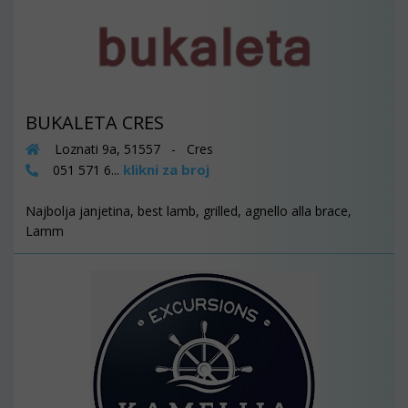
BUKALETA CRES
Loznati 9a, 51557 - Cres
klikni za broj
051 571 6...
Najbolja janjetina, best lamb, grilled, agnello alla brace,
Lamm