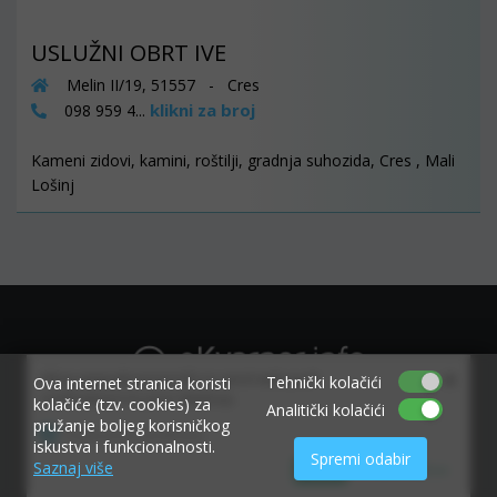
USLUŽNI OBRT IVE
Melin II/19, 51557 - Cres
klikni za broj
098 959 4...
Kameni zidovi, kamini, roštilji, gradnja suhozida, Cres , Mali
Lošinj
×
Allow www.ekvarner.info to send web push
Tehnički kolačići
Ova internet stranica koristi
notifications to your desktop.
kolačiće (tzv. cookies) za
Analitički kolačići
pružanje boljeg korisničkog
Powered by SendPulse
iskustva i funkcionalnosti.
Spremi odabir
Saznaj više
Allow
Don't allow