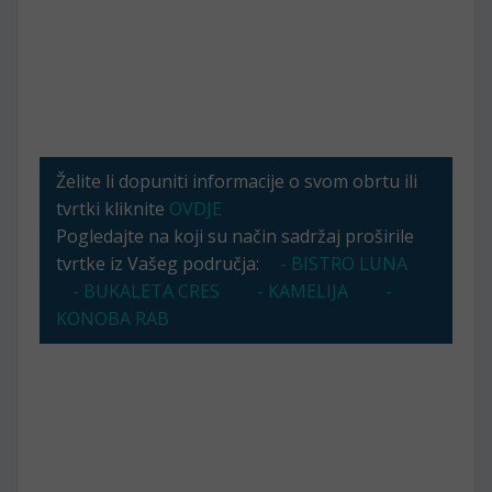
Želite li dopuniti informacije o svom obrtu ili
tvrtki kliknite
OVDJE
Pogledajte na koji su način sadržaj proširile
tvrtke iz Vašeg područja:
- BISTRO LUNA
- BUKALETA CRES
- KAMELIJA
-
KONOBA RAB