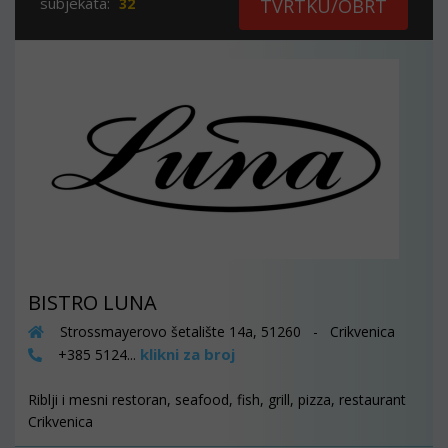
subjekata:
32
TVRTKU/OBRT
BISTRO LUNA
Strossmayerovo šetalište 14a, 51260 - Crikvenica
klikni za broj
+385 5124...
Riblji i mesni restoran, seafood, fish, grill, pizza, restaurant
Crikvenica