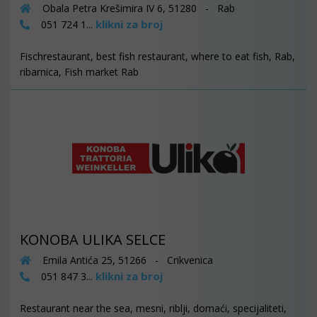
Obala Petra Krešimira IV 6, 51280 - Rab
klikni za broj
051 724 1...
Fischrestaurant, best fish restaurant, where to eat fish, Rab,
ribarnica, Fish market Rab
KONOBA ULIKA SELCE
Emila Antića 25, 51266 - Crikvenica
klikni za broj
051 847 3...
Restaurant near the sea, mesni, riblji, domaći, specijaliteti,