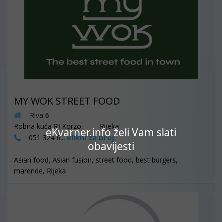
MY WOK STREET FOOD
Riva 6
Robna kuća RI Korzo, - Rijeka
eKvarner.info želi Vam slati
klikni za broj
051 324 6...
obavijesti
Asian food, Asian fusion, street food, best burgers,
marende, Rijeka