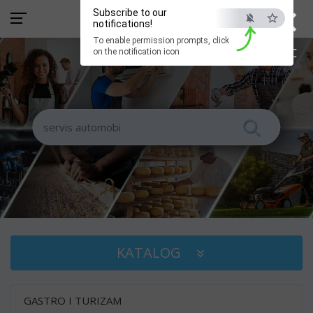
×
Subscribe to our
notifications!
To enable permission prompts, click
ESC
on the notification icon
KATALOG
GASTRO I TURIZAM