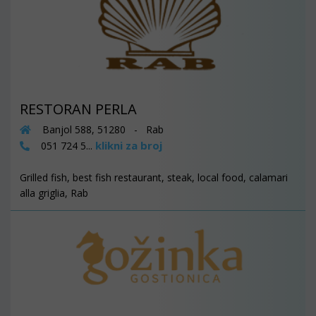
RESTORAN PERLA
Banjol 588, 51280 - Rab
klikni za broj
051 724 5...
Grilled fish, best fish restaurant, steak, local food, calamari
alla griglia, Rab