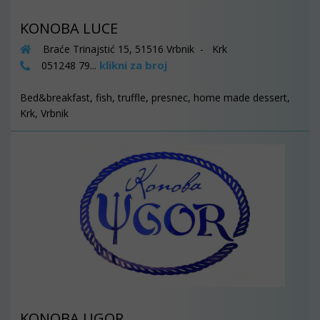
KONOBA LUCE
Braće Trinajstić 15, 51516 Vrbnik - Krk
klikni za broj
051248 79...
Bed&breakfast, fish, truffle, presnec, home made dessert,
Krk, Vrbnik
KONOBA UGOR