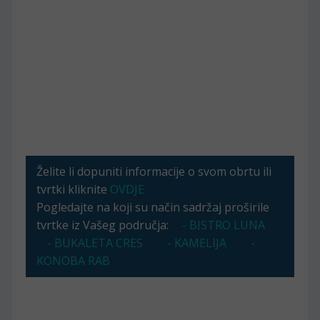
Želite li dopuniti informacije o svom obrtu ili
tvrtki kliknite
OVDJE
Pogledajte na koji su način sadržaj proširile
tvrtke iz Vašeg područja:
- BISTRO LUNA
- BUKALETA CRES
- KAMELIJA
-
KONOBA RAB