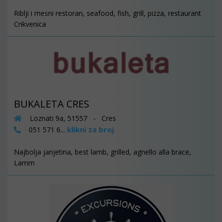
Riblji i mesni restoran, seafood, fish, grill, pizza, restaurant
Crikvenica
BUKALETA CRES
Loznati 9a, 51557 - Cres
klikni za broj
051 571 6...
Najbolja janjetina, best lamb, grilled, agnello alla brace,
Lamm