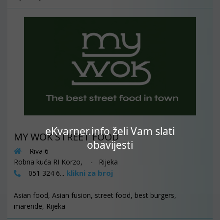
eKvarner.info želi Vam slati
MY WOK STREET FOOD
obavijesti
Riva 6
Robna kuća RI Korzo, - Rijeka
klikni za broj
051 324 6...
Asian food, Asian fusion, street food, best burgers,
marende, Rijeka