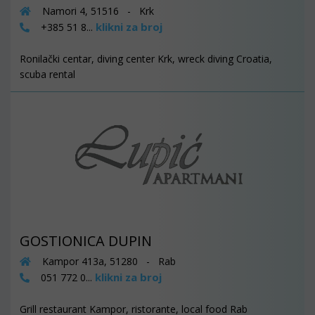
Namori 4, 51516 - Krk
klikni za broj
+385 51 8...
Ronilački centar, diving center Krk, wreck diving Croatia,
scuba rental
GOSTIONICA DUPIN
Kampor 413a, 51280 - Rab
klikni za broj
051 772 0...
Grill restaurant Kampor, ristorante, local food Rab