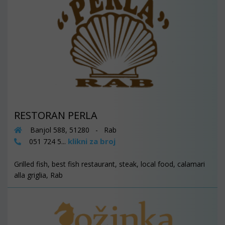
RESTORAN PERLA
Banjol 588, 51280 - Rab
klikni za broj
051 724 5...
Grilled fish, best fish restaurant, steak, local food, calamari
alla griglia, Rab