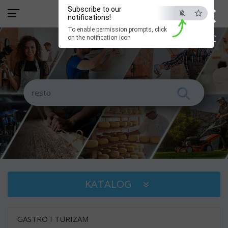
×
Subscribe to our
notifications!
To enable permission prompts, click
ESC
on the notification icon
KATALOG
GASTRO I TURIZAM