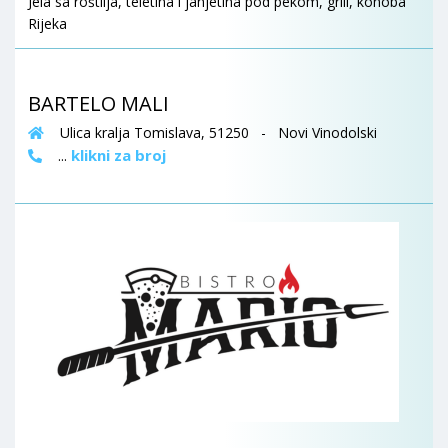
Jela sa roštilja, teletina i janjetina pod pekom, grill, konoba
Rijeka
BARTELO MALI
Ulica kralja Tomislava, 51250 - Novi Vinodolski
klikni za broj
...