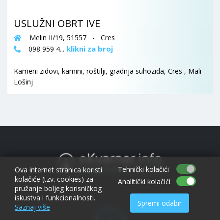
USLUŽNI OBRT IVE
Melin II/19, 51557 - Cres
klikni za broj
098 959 4...
Kameni zidovi, kamini, roštilji, gradnja suhozida, Cres , Mali
Lošinj
Tehnički kolačići
Ova internet stranica koristi
kolačiće (tzv. cookies) za
Analitički kolačići
pružanje boljeg korisničkog
iskustva i funkcionalnosti.
Spremi odabir
Saznaj više