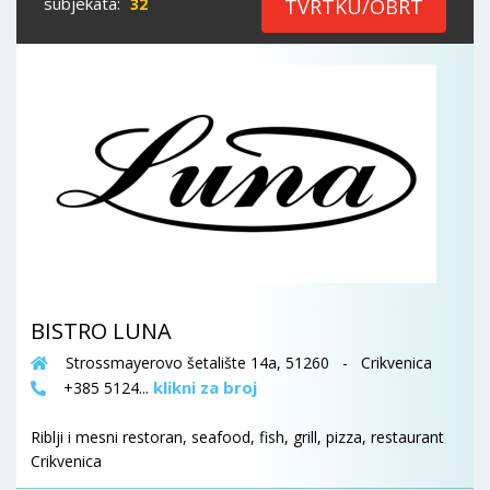
subjekata:
32
TVRTKU/OBRT
BISTRO LUNA
Strossmayerovo šetalište 14a, 51260 - Crikvenica
klikni za broj
+385 5124...
Riblji i mesni restoran, seafood, fish, grill, pizza, restaurant
Crikvenica