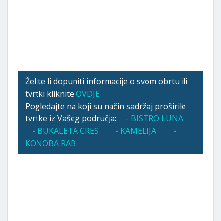
Želite li dopuniti informacije o svom obrtu ili
tvrtki kliknite
OVDJE
Pogledajte na koji su način sadržaj proširile
tvrtke iz Vašeg područja:
- BISTRO LUNA
- BUKALETA CRES
- KAMELIJA
-
KONOBA RAB