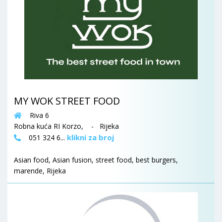
MY WOK STREET FOOD
Riva 6
Robna kuća RI Korzo, - Rijeka
klikni za broj
051 324 6...
Asian food, Asian fusion, street food, best burgers,
marende, Rijeka