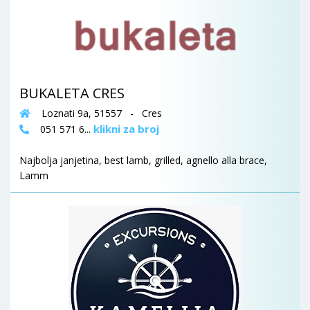
BUKALETA CRES
Loznati 9a, 51557 - Cres
klikni za broj
051 571 6...
Najbolja janjetina, best lamb, grilled, agnello alla brace,
Lamm