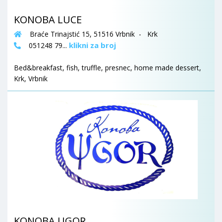
KONOBA LUCE
Braće Trinajstić 15, 51516 Vrbnik - Krk
klikni za broj
051248 79...
Bed&breakfast, fish, truffle, presnec, home made dessert,
Krk, Vrbnik
KONOBA UGOR