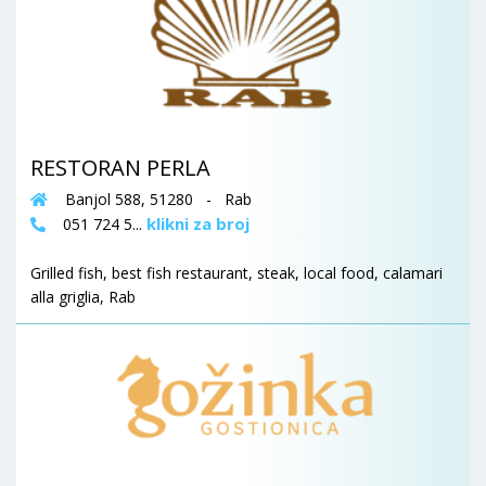
RESTORAN PERLA
Banjol 588, 51280 - Rab
klikni za broj
051 724 5...
Grilled fish, best fish restaurant, steak, local food, calamari
alla griglia, Rab