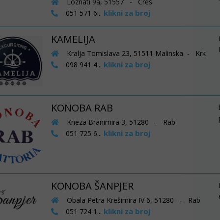
Loznati 9a, 51557 - Cres
klikni za broj
051 571 6...
KAMELIJA
Kralja Tomislava 23, 51511 Malinska - Krk
klikni za broj
098 941 4...
KONOBA RAB
Kneza Branimira 3, 51280 - Rab
klikni za broj
051 725 6...
KONOBA ŠANPJER
Obala Petra Krešimira IV 6, 51280 - Rab
klikni za broj
051 724 1...