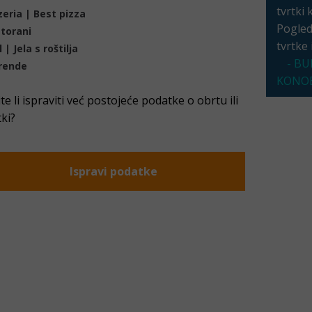
tvrtki 
zeria | Best pizza
Pogleda
torani
tvrtke
l | Jela s roštilja
- BU
rende
KONOB
ite li ispraviti već postojeće podatke o obrtu ili
tki?
Ispravi podatke