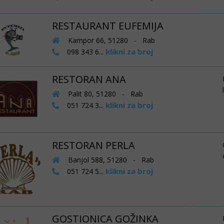
RESTAURANT EUFEMIJA
Kampor 66, 51280 - Rab
klikni za broj
098 343 6...
RESTORAN ANA
Palit 80, 51280 - Rab
klikni za broj
051 724 3...
RESTORAN PERLA
Banjol 588, 51280 - Rab
klikni za broj
051 724 5...
GOSTIONICA GOŽINKA