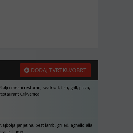
DODAJ TVRTKU/OBRT
Riblji i mesni restoran, seafood, fish, grill, pizza,
restaurant Crikvenica
Najbolja janjetina, best lamb, grilled, agnello alla
brace, Lamm