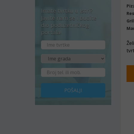
Piz
Imate tvrtku u Istri?
Res
Javite nam se i budite
Gril
dio poduzetničkog
Ma
portala!
Žel
tvr
POŠALJI