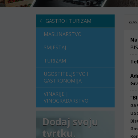
GASTRO I TURIZAM
GAS
MASLINARSTVO
Na
SMJEŠTAJ
BI
TURIZAM
Te
UGOSTITELJSTVO I
Ad
GASTRONOMIJA
Gr
VINARIJE |
"B
VINOGRADARSTVO
GA
UG
Dodaj svoju
Bis
Gos
tvrtku.
Ko