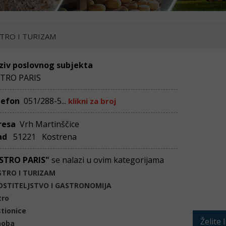
TRO I TURIZAM
ziv poslovnog subjekta
STRO PARIS
lefon
051/288-5...
klikni za broj
resa
Vrh Martinščice
ad
51221 Kostrena
ISTRO PARIS"
se nalazi u ovim kategorijama
STRO I TURIZAM
OSTITELJSTVO I GASTRONOMIJA
tro
tionice
Želite 
noba