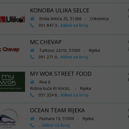
KONOBA ULIKA SELCE
Emila Antića 25, 51266 - Crikvenica
klikni za broj
051 847 3...
MC CHEVAP
Turkovo 23/10, 51000 - Rijeka
klikni za broj
091 271 0...
MY WOK STREET FOOD
Riva 6
Robna kuća RI Korzo, - Rijeka
klikni za broj
051 324 6...
OCEAN TEAM RIJEKA
Fiumara 13, 51000 - Rijeka
klikni za broj
...