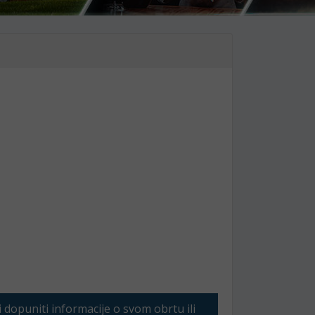
li dopuniti informacije o svom obrtu ili