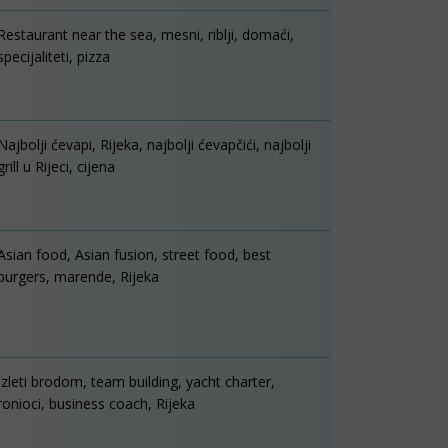
Restaurant near the sea, mesni, riblji, domaći,
specijaliteti, pizza
Najbolji ćevapi, Rijeka, najbolji ćevapčići, najbolji
grill u Rijeci, cijena
Asian food, Asian fusion, street food, best
burgers, marende, Rijeka
Izleti brodom, team building, yacht charter,
ronioci, business coach, Rijeka