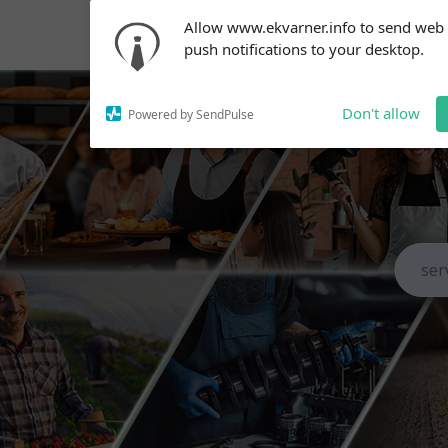
Subscribe to our
Allow www.ekvarner.info to send web
notifications!
push notifications to your desktop.
To enable permission prompts, click
on the notification icon
Don't allow
Powered by SendPulse