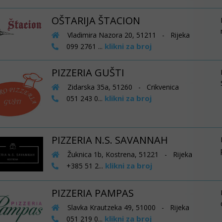
OŠTARIJA ŠTACION
Vladimira Nazora 20, 51211 - Rijeka
klikni za broj
099 2761 ...
PIZZERIA GUŠTI
Zidarska 35a, 51260 - Crikvenica
klikni za broj
051 243 0...
PIZZERIA N.S. SAVANNAH
Žuknica 1b, Kostrena, 51221 - Rijeka
klikni za broj
+385 51 2...
PIZZERIA PAMPAS
Slavka Krautzeka 49, 51000 - Rijeka
klikni za broj
051 219 0...