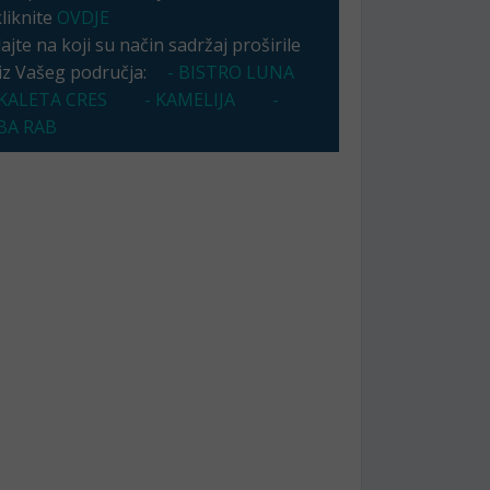
kliknite
OVDJE
jte na koji su način sadržaj proširile
 iz Vašeg područja:
- BISTRO LUNA
KALETA CRES
- KAMELIJA
-
A RAB