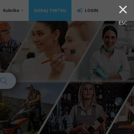
×
Rubrike
DODAJ TVRTKU
LOGIN
ESC