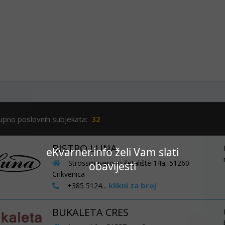
upno poslovnih subjekata:
32
BISTRO LUNA
eKvarner.info želi Vam slati
Strossmayerovo šetalište 14a, 51260 -
obavijesti
Crikvenica
klikni za broj
+385 5124...
BUKALETA CRES