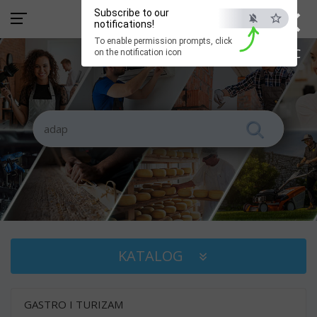
×
Subscribe to our
notifications!
To enable permission prompts, click
ESC
on the notification icon
KATALOG
GASTRO I TURIZAM