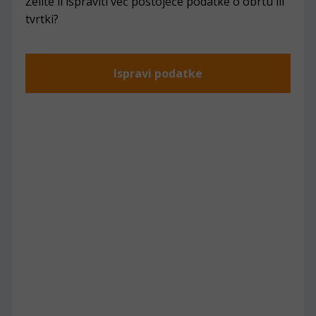
Želite li ispraviti već postojeće podatke o obrtu ili
tvrtki?
Ispravi podatke