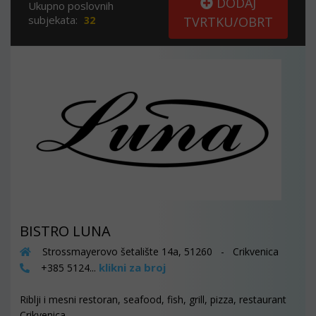
DODAJ
Ukupno poslovnih
subjekata:
32
TVRTKU/OBRT
BISTRO LUNA
Strossmayerovo šetalište 14a, 51260 - Crikvenica
klikni za broj
+385 5124...
Riblji i mesni restoran, seafood, fish, grill, pizza, restaurant
Crikvenica