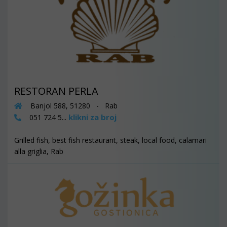
RESTORAN PERLA
Banjol 588, 51280 - Rab
klikni za broj
051 724 5...
Grilled fish, best fish restaurant, steak, local food, calamari
alla griglia, Rab