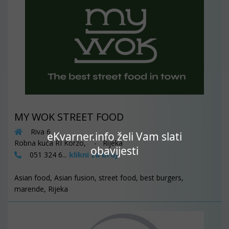
MY WOK STREET FOOD
Riva 6
eKvarner.info želi Vam slati
Robna kuća RI Korzo, - Rijeka
obavijesti
klikni za broj
051 324 6...
Asian food, Asian fusion, street food, best burgers,
marende, Rijeka