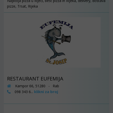
Najbolja pizza u Rijeci, best pizza in Rijeka, delivery, dostava
pizze, Trsat, Rijeka
RESTAURANT EUFEMIJA
Kampor 66, 51280 - Rab
klikni za broj
098 343 6...