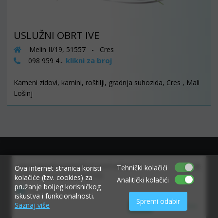
USLUŽNI OBRT IVE
Melin II/19, 51557 - Cres
klikni za broj
098 959 4...
Kameni zidovi, kamini, roštilji, gradnja suhozida, Cres , Mali
Lošinj
×
Allow www.ekvarner.info to send web push
Tehnički kolačići
Ova internet stranica koristi
notifications to your desktop.
kolačiće (tzv. cookies) za
Analitički kolačići
pružanje boljeg korisničkog
Powered by SendPulse
iskustva i funkcionalnosti.
Spremi odabir
Saznaj više
Allow
Don't allow