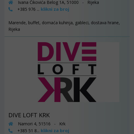
Ivana Ćikovića Belog 1A, 51000 - Rijeka
klikni za broj
+385 976 ...
Marende, buffet, domaća kuhinja, gableci, dostava hrane,
Rijeka
DIVE LOFT KRK
Namori 4, 51516 - Krk
klikni za broj
+385 51 8...