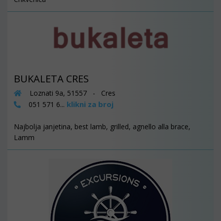
BUKALETA CRES
Loznati 9a, 51557 - Cres
klikni za broj
051 571 6...
Najbolja janjetina, best lamb, grilled, agnello alla brace,
Lamm