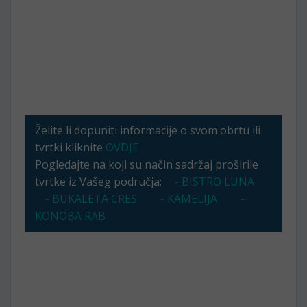
Želite li dopuniti informacije o svom obrtu ili
tvrtki kliknite
OVDJE
Pogledajte na koji su način sadržaj proširile
tvrtke iz Vašeg područja:
- BISTRO LUNA
- BUKALETA CRES
- KAMELIJA
-
KONOBA RAB