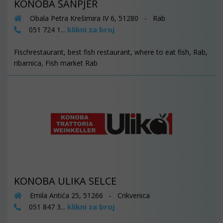
KONOBA ŠANPJER
Obala Petra Krešimira IV 6, 51280 - Rab
klikni za broj
051 724 1...
Fischrestaurant, best fish restaurant, where to eat fish, Rab,
ribarnica, Fish market Rab
KONOBA ULIKA SELCE
Emila Antića 25, 51266 - Crikvenica
klikni za broj
051 847 3...