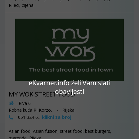
Rijeci, cijena
eKvarner.info želi Vam slati
obavijesti
MY WOK STREET FOOD
Riva 6
Robna kuća RI Korzo, - Rijeka
klikni za broj
051 324 6...
Asian food, Asian fusion, street food, best burgers,
marende, Rijeka