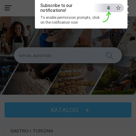
×
Subscribe to our
notifications!
To enable permission prompts, click
ESC
on the notification icon
KATALOG
GASTRO I TURIZAM