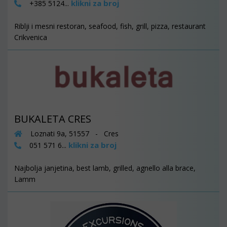
klikni za broj
+385 5124...
Riblji i mesni restoran, seafood, fish, grill, pizza, restaurant
Crikvenica
BUKALETA CRES
Loznati 9a, 51557 - Cres
klikni za broj
051 571 6...
Najbolja janjetina, best lamb, grilled, agnello alla brace,
Lamm