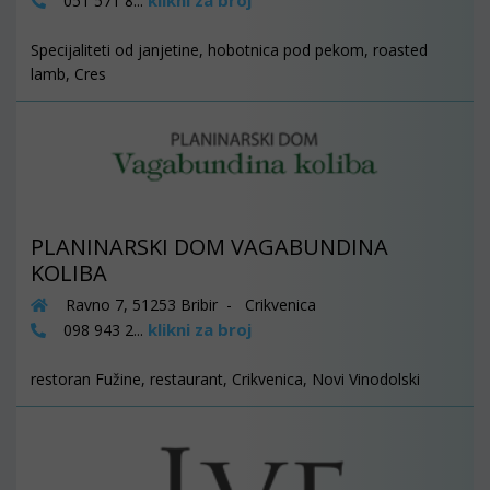
klikni za broj
051 571 8...
Specijaliteti od janjetine, hobotnica pod pekom, roasted
lamb, Cres
PLANINARSKI DOM VAGABUNDINA
KOLIBA
Ravno 7, 51253 Bribir - Crikvenica
klikni za broj
098 943 2...
restoran Fužine, restaurant, Crikvenica, Novi Vinodolski