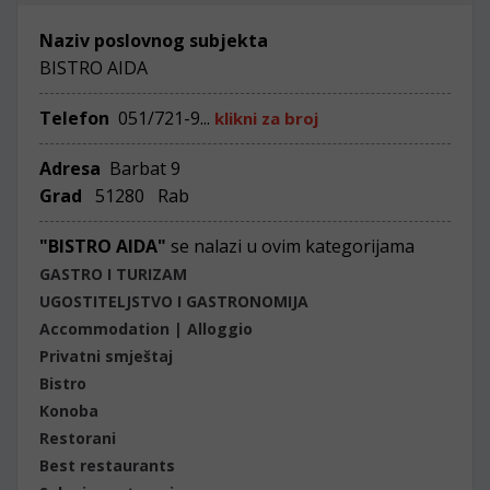
Naziv poslovnog subjekta
BISTRO AIDA
Telefon
051/721-9...
klikni za broj
Adresa
Barbat 9
Grad
51280 Rab
"BISTRO AIDA"
se nalazi u ovim kategorijama
GASTRO I TURIZAM
UGOSTITELJSTVO I GASTRONOMIJA
Accommodation | Alloggio
Privatni smještaj
Bistro
Konoba
Restorani
Best restaurants