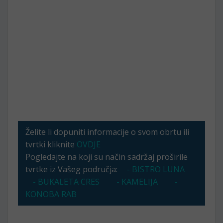
Želite li dopuniti informacije o svom obrtu ili
tvrtki kliknite
OVDJE
Pogledajte na koji su način sadržaj proširile
tvrtke iz Vašeg područja:
- BISTRO LUNA
- BUKALETA CRES
- KAMELIJA
-
KONOBA RAB