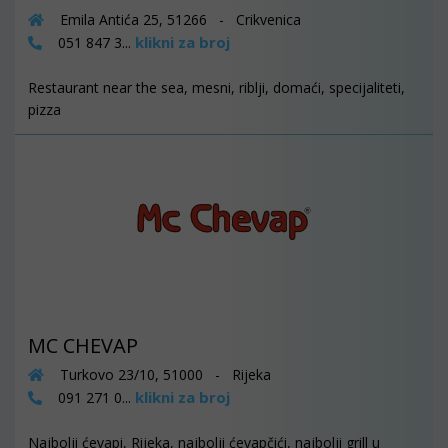
Emila Antića 25, 51266 - Crikvenica
klikni za broj
051 847 3...
Restaurant near the sea, mesni, riblji, domaći, specijaliteti,
pizza
MC CHEVAP
Turkovo 23/10, 51000 - Rijeka
klikni za broj
091 271 0...
Najbolji ćevapi, Rijeka, najbolji ćevapčići, najbolji grill u