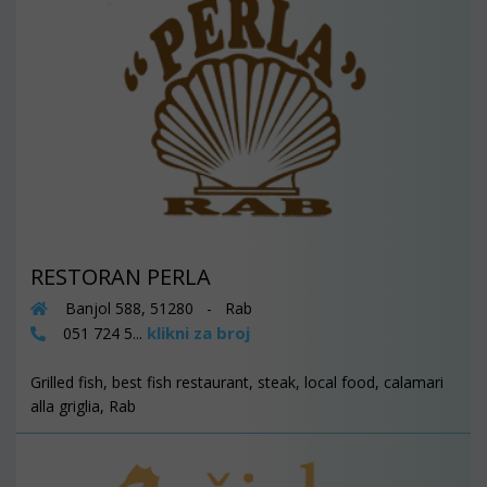
RESTORAN PERLA
Banjol 588, 51280 - Rab
klikni za broj
051 724 5...
Grilled fish, best fish restaurant, steak, local food, calamari
alla griglia, Rab