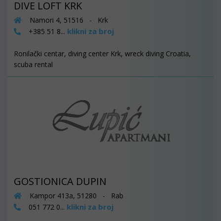
DIVE LOFT KRK
Namori 4, 51516 - Krk
klikni za broj
+385 51 8...
Ronilački centar, diving center Krk, wreck diving Croatia,
scuba rental
GOSTIONICA DUPIN
Kampor 413a, 51280 - Rab
klikni za broj
051 772 0...