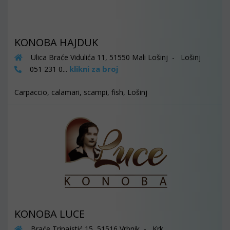
KONOBA HAJDUK
Ulica Braće Vidulića 11, 51550 Mali Lošinj - Lošinj
klikni za broj
051 231 0...
Carpaccio, calamari, scampi, fish, Lošinj
KONOBA LUCE
Braće Trinajstić 15, 51516 Vrbnik - Krk