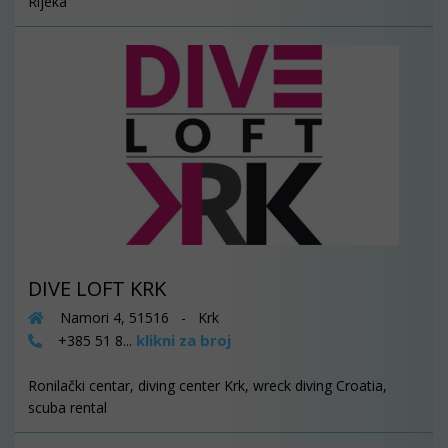
Rijeka
DIVE LOFT KRK
Namori 4, 51516 - Krk
klikni za broj
+385 51 8...
Ronilački centar, diving center Krk, wreck diving Croatia,
scuba rental