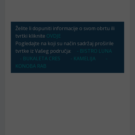
Želite li dopuniti informacije o svom obrtu ili
tvrtki kliknite
OVDJE
Pogledajte na koji su način sadržaj proširile
tvrtke iz Vašeg područja:
- BISTRO LUNA
- BUKALETA CRES
- KAMELIJA
-
KONOBA RAB