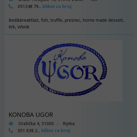
klikni za broj
051248 79...
Bed&breakfast, fish, truffle, presnec, home made dessert,
Krk, Vrbnik
KONOBA UGOR
Dražička 4, 51000 - Rijeka
klikni za broj
051 638 2...