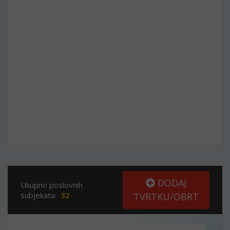
DODAJ
Ukupno poslovnih
subjekata:
32
TVRTKU/OBRT