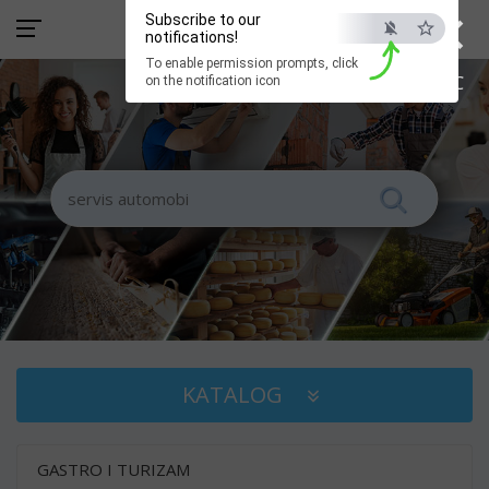
×
Subscribe to our
notifications!
To enable permission prompts, click
ESC
on the notification icon
KATALOG
GASTRO I TURIZAM