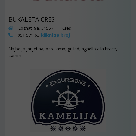
BUKALETA CRES
Loznati 9a, 51557 - Cres
klikni za broj
051 571 6...
Najbolja janjetina, best lamb, grilled, agnello alla brace,
Lamm