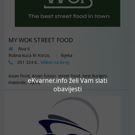
MY WOK STREET FOOD
Riva 6
Robna kuća RI Korzo, - Rijeka
klikni za broj
051 324 6...
Asian food, Asian fusion, street food, best burgers,
eKvarner.info želi Vam slati
marende, Rijeka
obavijesti