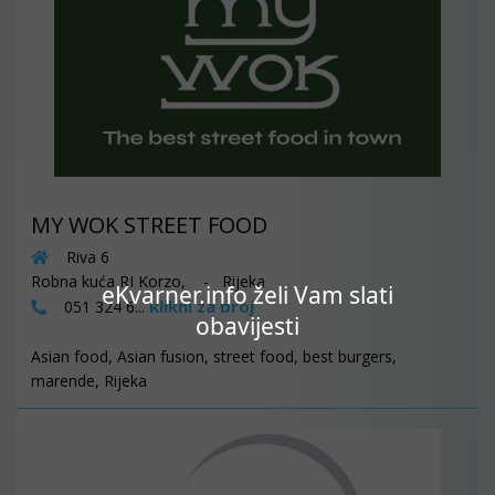
MY WOK STREET FOOD
Riva 6
Robna kuća RI Korzo, - Rijeka
eKvarner.info želi Vam slati
klikni za broj
051 324 6...
obavijesti
Asian food, Asian fusion, street food, best burgers,
marende, Rijeka