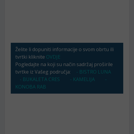
Želite li dopuniti informacije o svom obrtu ili
tvrtki kliknite
OVDJE
Pogledajte na koji su način sadržaj proširile
tvrtke iz Vašeg područja:
- BISTRO LUNA
- BUKALETA CRES
- KAMELIJA
-
KONOBA RAB