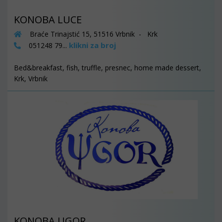
KONOBA LUCE
Braće Trinajstić 15, 51516 Vrbnik - Krk
klikni za broj
051248 79...
Bed&breakfast, fish, truffle, presnec, home made dessert,
Krk, Vrbnik
KONOBA UGOR