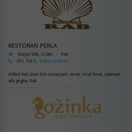
RESTORAN PERLA
Banjol 588, 51280 - Rab
klikni za broj
051 724 5...
Grilled fish, best fish restaurant, steak, local food, calamari
alla griglia, Rab