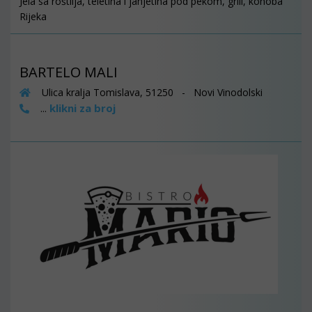
Jela sa roštilja, teletina i janjetina pod pekom, grill, konoba
Rijeka
BARTELO MALI
Ulica kralja Tomislava, 51250 - Novi Vinodolski
klikni za broj
...