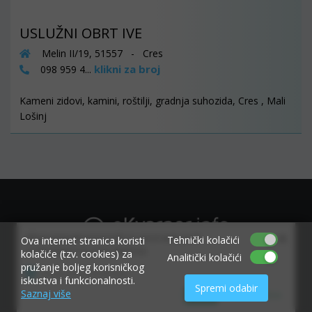
USLUŽNI OBRT IVE
Melin II/19, 51557 - Cres
klikni za broj
098 959 4...
Kameni zidovi, kamini, roštilji, gradnja suhozida, Cres , Mali
Lošinj
×
Allow www.ekvarner.info to send web push
Tehnički kolačići
Ova internet stranica koristi
notifications to your desktop.
kolačiće (tzv. cookies) za
Analitički kolačići
pružanje boljeg korisničkog
Powered by SendPulse
iskustva i funkcionalnosti.
Spremi odabir
Saznaj više
Allow
Don't allow