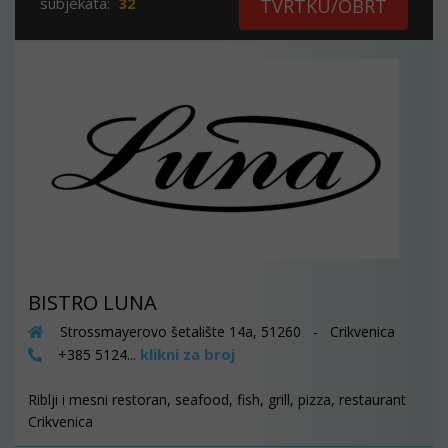
subjekata:
32
TVRTKU/OBRT
BISTRO LUNA
Strossmayerovo šetalište 14a, 51260 - Crikvenica
klikni za broj
+385 5124...
Riblji i mesni restoran, seafood, fish, grill, pizza, restaurant
Crikvenica