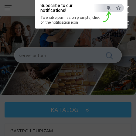
×
Subscribe to our
notifications!
To enable permission prompts, click
ESC
on the notification icon
KATALOG
GASTRO I TURIZAM