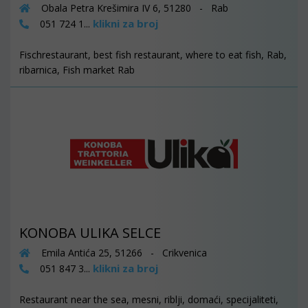
Obala Petra Krešimira IV 6, 51280 - Rab
klikni za broj
051 724 1...
Fischrestaurant, best fish restaurant, where to eat fish, Rab,
ribarnica, Fish market Rab
KONOBA ULIKA SELCE
Emila Antića 25, 51266 - Crikvenica
klikni za broj
051 847 3...
Restaurant near the sea, mesni, riblji, domaći, specijaliteti,