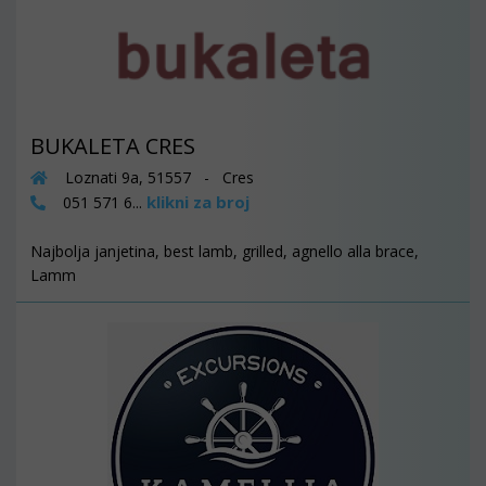
BUKALETA CRES
Loznati 9a, 51557 - Cres
klikni za broj
051 571 6...
Najbolja janjetina, best lamb, grilled, agnello alla brace,
Lamm