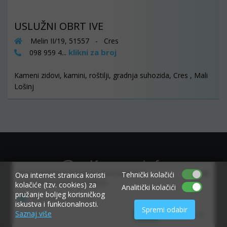
USLUŽNI OBRT IVE
Melin II/19, 51557 - Cres
klikni za broj
098 959 4...
Kameni zidovi, kamini, roštilji, gradnja suhozida, Cres , Mali
Lošinj
×
Allow www.ekvarner.info to send web push
Tehnički kolačići
Ova internet stranica koristi
notifications to your desktop.
kolačiće (tzv. cookies) za
Analitički kolačići
pružanje boljeg korisničkog
Powered by SendPulse
iskustva i funkcionalnosti.
Spremi odabir
Saznaj više
Allow
Don't allow