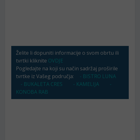
Želite li dopuniti informacije o svom obrtu ili
tvrtki kliknite
OVDJE
Pogledajte na koji su način sadržaj proširile
tvrtke iz Vašeg područja:
- BISTRO LUNA
- BUKALETA CRES
- KAMELIJA
-
KONOBA RAB