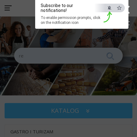
×
Subscribe to our
notifications!
To enable permission prompts, click
ESC
on the notification icon
KATALOG
GASTRO I TURIZAM