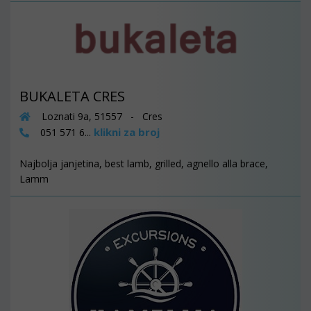
BUKALETA CRES
Loznati 9a, 51557 - Cres
klikni za broj
051 571 6...
Najbolja janjetina, best lamb, grilled, agnello alla brace,
Lamm