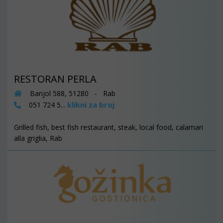
RESTORAN PERLA
Banjol 588, 51280 - Rab
klikni za broj
051 724 5...
Grilled fish, best fish restaurant, steak, local food, calamari
alla griglia, Rab