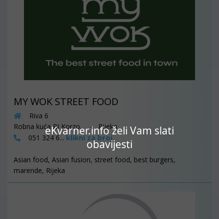
MY WOK STREET FOOD
Riva 6
Robna kuća RI Korzo, - Rijeka
eKvarner.info želi Vam slati
klikni za broj
051 324 6...
obavijesti
Asian food, Asian fusion, street food, best burgers,
marende, Rijeka