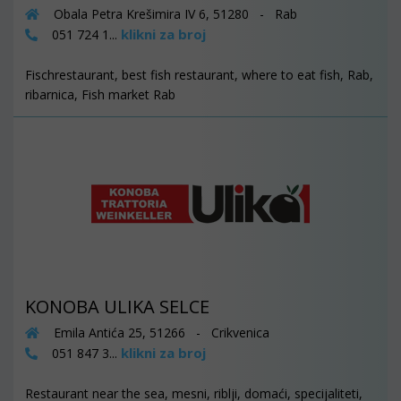
Obala Petra Krešimira IV 6, 51280 - Rab
klikni za broj
051 724 1...
Fischrestaurant, best fish restaurant, where to eat fish, Rab,
ribarnica, Fish market Rab
KONOBA ULIKA SELCE
Emila Antića 25, 51266 - Crikvenica
klikni za broj
051 847 3...
Restaurant near the sea, mesni, riblji, domaći, specijaliteti,