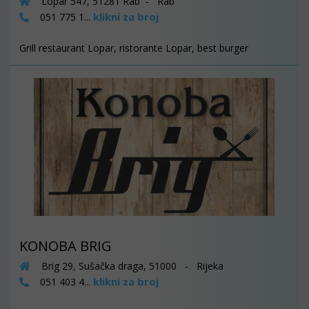
Lopar 547, 51281 Rab - Rab
klikni za broj
051 775 1...
Grill restaurant Lopar, ristorante Lopar, best burger
KONOBA BRIG
Brig 29, Sušačka draga, 51000 - Rijeka
klikni za broj
051 403 4...