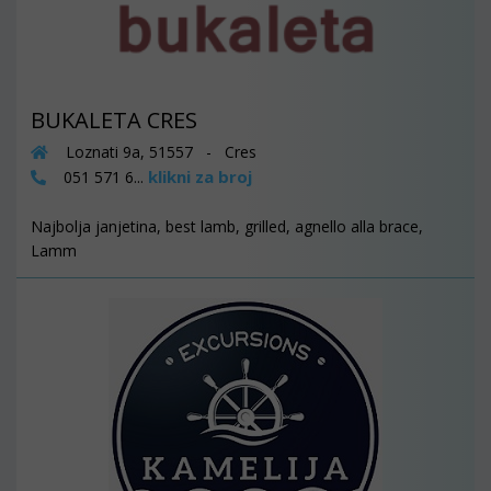
BUKALETA CRES
Loznati 9a, 51557 - Cres
klikni za broj
051 571 6...
Najbolja janjetina, best lamb, grilled, agnello alla brace,
Lamm