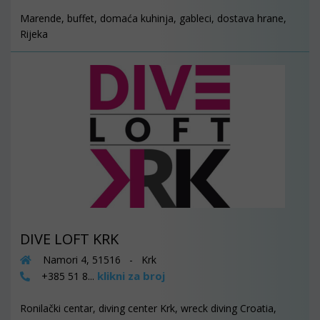
Marende, buffet, domaća kuhinja, gableci, dostava hrane,
Rijeka
DIVE LOFT KRK
Namori 4, 51516 - Krk
klikni za broj
+385 51 8...
Ronilački centar, diving center Krk, wreck diving Croatia,