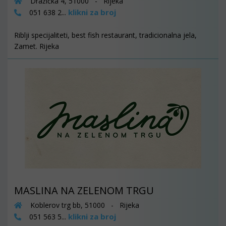
Dražička 4, 51000 - Rijeka
klikni za broj
051 638 2...
Riblji specijaliteti, best fish restaurant, tradicionalna jela,
Zamet. Rijeka
MASLINA NA ZELENOM TRGU
Koblerov trg bb, 51000 - Rijeka
klikni za broj
051 563 5...