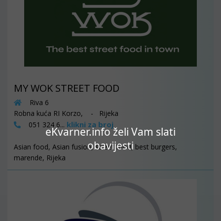
MY WOK STREET FOOD
Riva 6
Robna kuća RI Korzo, - Rijeka
klikni za broj
051 324 6...
eKvarner.info želi Vam slati
obavijesti
Asian food, Asian fusion, street food, best burgers,
marende, Rijeka