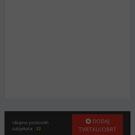
DODAJ
Ukupno poslovnih
subjekata:
32
TVRTKU/OBRT