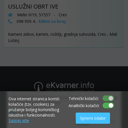
USLUŽNI OBRT IVE
Melin II/19, 51557 - Cres
klikni za broj
098 959 4...
Kameni zidovi, kamini, roštilji, gradnja suhozida, Cres , Mali
Lošinj
×
Allow www.ekvarner.info to send web push
Tehnički kolačići
Ova internet stranica koristi
notifications to your desktop.
kolačiće (tzv. cookies) za
Analitički kolačići
pružanje boljeg korisničkog
Powered by SendPulse
iskustva i funkcionalnosti.
Spremi odabir
Saznaj više
Allow
Don't allow