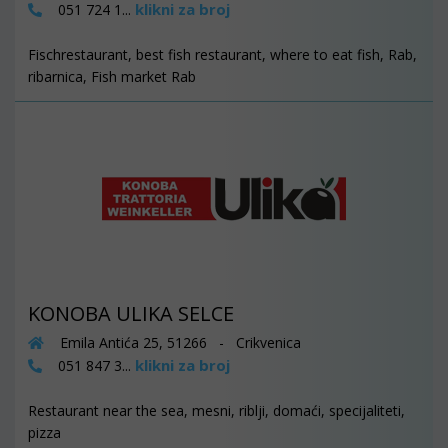
klikni za broj
051 724 1...
Fischrestaurant, best fish restaurant, where to eat fish, Rab,
ribarnica, Fish market Rab
KONOBA ULIKA SELCE
Emila Antića 25, 51266 - Crikvenica
klikni za broj
051 847 3...
Restaurant near the sea, mesni, riblji, domaći, specijaliteti,
pizza