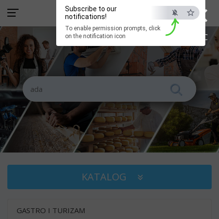
×
Subscribe to our
notifications!
To enable permission prompts, click
ESC
on the notification icon
KATALOG
GASTRO I TURIZAM