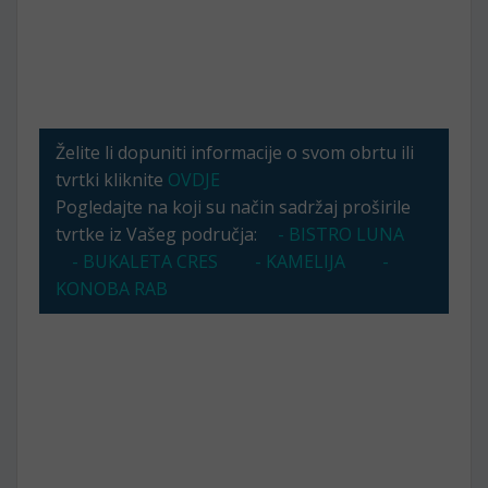
Želite li dopuniti informacije o svom obrtu ili
tvrtki kliknite
OVDJE
Pogledajte na koji su način sadržaj proširile
tvrtke iz Vašeg područja:
- BISTRO LUNA
- BUKALETA CRES
- KAMELIJA
-
KONOBA RAB