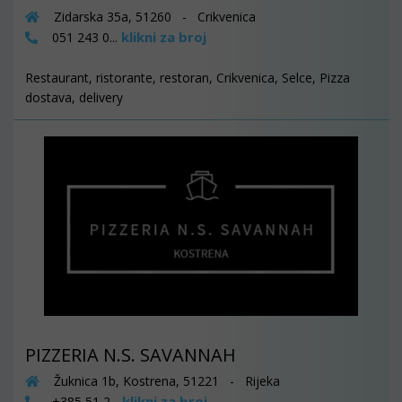
Zidarska 35a, 51260 - Crikvenica
klikni za broj
051 243 0...
Restaurant, ristorante, restoran, Crikvenica, Selce, Pizza
dostava, delivery
PIZZERIA N.S. SAVANNAH
Žuknica 1b, Kostrena, 51221 - Rijeka
klikni za broj
+385 51 2...