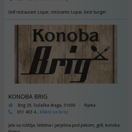
Grill restaurant Lopar, ristorante Lopar, best burger
KONOBA BRIG
Brig 29, Sušačka draga, 51000 - Rijeka
klikni za broj
051 403 4...
Jela sa roštilja, teletina i janjetina pod pekom, grill, konoba
Rijeka