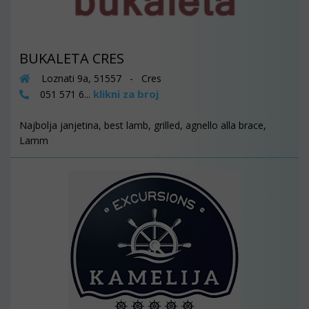
BUKALETA CRES
Loznati 9a, 51557 - Cres
klikni za broj
051 571 6...
Najbolja janjetina, best lamb, grilled, agnello alla brace,
Lamm