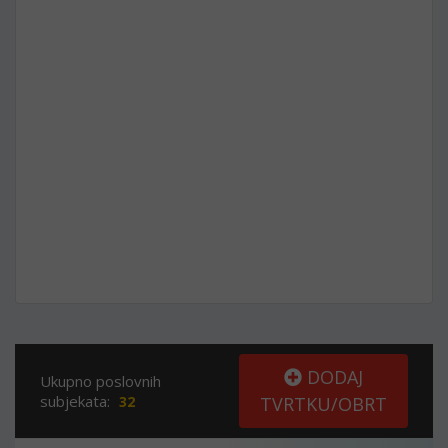
DODAJ
Ukupno poslovnih
subjekata:
32
TVRTKU/OBRT