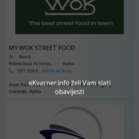
MY WOK STREET FOOD
Riva 6
Robna kuća RI Korzo, - Rijeka
klikni za broj
051 324 6...
eKvarner.info želi Vam slati
Asian food, Asian fusion, street food, best burgers,
obavijesti
marende, Rijeka