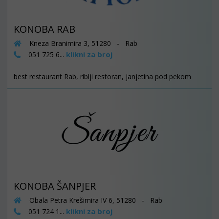
KONOBA RAB
Kneza Branimira 3, 51280 - Rab
klikni za broj
051 725 6...
best restaurant Rab, riblji restoran, janjetina pod pekom
KONOBA ŠANPJER
Obala Petra Krešimira IV 6, 51280 - Rab
klikni za broj
051 724 1...