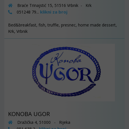
Braće Trinajstić 15, 51516 Vrbnik - Krk
klikni za broj
051248 79...
Bed&breakfast, fish, truffle, presnec, home made dessert,
Krk, Vrbnik
KONOBA UGOR
Dražička 4, 51000 - Rijeka
klikni za broj
051 638 2...