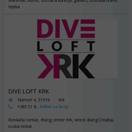
Marende, buffet, domaća kuhinja, gableci, dostava hrane,
Rijeka
DIVE LOFT KRK
Namori 4, 51516 - Krk
klikni za broj
+385 51 8...
Ronilački centar, diving center Krk, wreck diving Croatia,
scuba rental