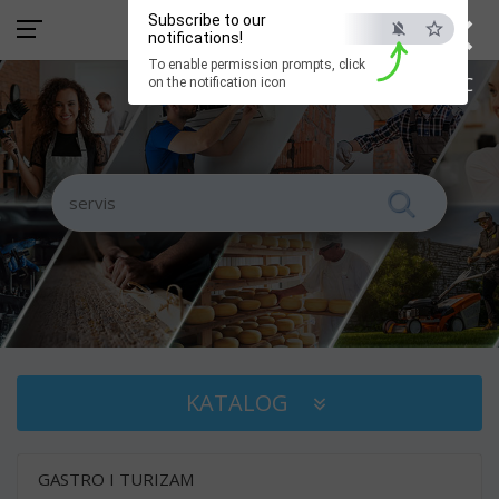
×
Subscribe to our
notifications!
To enable permission prompts, click
ESC
on the notification icon
KATALOG
GASTRO I TURIZAM