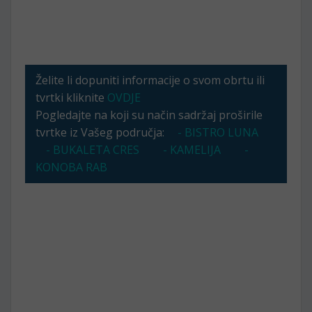
Želite li dopuniti informacije o svom obrtu ili
tvrtki kliknite
OVDJE
Pogledajte na koji su način sadržaj proširile
tvrtke iz Vašeg područja:
- BISTRO LUNA
- BUKALETA CRES
- KAMELIJA
-
KONOBA RAB