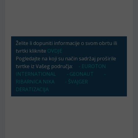
Želite li dopuniti informacije o svom obrtu ili
tvrtki kliknite
OVDJE
Pogledajte na koji su način sadržaj proširile
tvrtke iz Vašeg područja:
- EUROTON
INTERNATIONAL
- GEONAUT
-
RIBARNICA NIKA
- ŠVAJGER
DERATIZACIJA