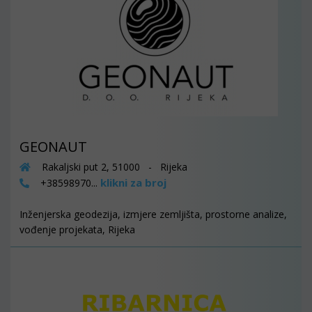
GEONAUT
Rakaljski put 2, 51000 - Rijeka
klikni za broj
+38598970...
Inženjerska geodezija, izmjere zemljišta, prostorne analize,
vođenje projekata, Rijeka