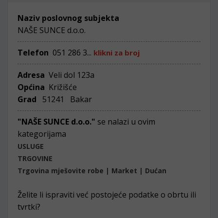
Naziv poslovnog subjekta
NAŠE SUNCE d.o.o.
Telefon
051 286 3...
klikni za broj
Adresa
Veli dol 123a
Općina
Križišće
Grad
51241 Bakar
"NAŠE SUNCE d.o.o."
se nalazi u ovim
kategorijama
USLUGE
TRGOVINE
Trgovina mješovite robe | Market | Dućan
Želite li ispraviti već postojeće podatke o obrtu ili
tvrtki?