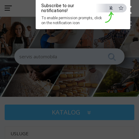
×
Subscribe to our
notifications!
To enable permission prompts, click
ESC
on the notification icon
KATALOG
USLUGE