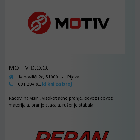
MOTIV D.O.O.
Mihovilići 2c, 51000 - Rijeka
klikni za broj
091 204 8...
Radovi na visini, visokotlačno pranje, odvoz i dovoz
materijala, pranje stakala, rušenje stabala