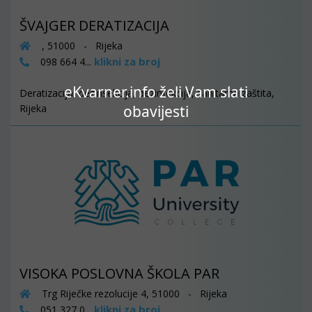
ŠVAJGER DERATIZACIJA
, 51000 - Rijeka
klikni za broj
098 664 4...
eKvarner.info želi Vam slati
Deratizacija, dezinsekcija, dezinfekcija, sanitarna zaštita,
obavijesti
Rijeka
VISOKA POSLOVNA ŠKOLA PAR
Trg Riječke rezolucije 4, 51000 - Rijeka
klikni za broj
051 327 0...