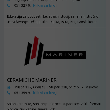
klikni za broj
051 327 0...
Edukacija za poduzetnike, stručni studij, seminari, stručno
usavršavanje, tečaj jezika, Rijeka, Istra, Krk, Gorski kotar
CERAMICHE MARINER
Pušća 137, Omišalj | Stupari 23b, 51216 - Viškovo
klikni za broj
051 359 9...
Salon keramike, sanitarije, pločice, kupaonice, veliki formati
pločica, tuš kabine, Rijeka, Krk