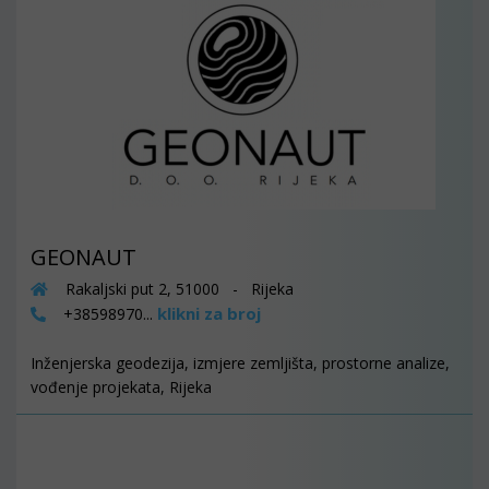
GEONAUT
Rakaljski put 2, 51000 - Rijeka
klikni za broj
+38598970...
Inženjerska geodezija, izmjere zemljišta, prostorne analize,
vođenje projekata, Rijeka