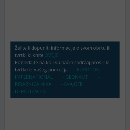
Želite li dopuniti informacije o svom obrtu ili
tvrtki kliknite
OVDJE
Pogledajte na koji su način sadržaj proširile
tvrtke iz Vašeg područja:
- EUROTON
INTERNATIONAL
- GEONAUT
-
RIBARNICA NIKA
- ŠVAJGER
DERATIZACIJA