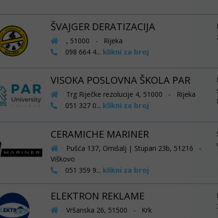
ŠVAJGER DERATIZACIJA
, 51000 - Rijeka
klikni za broj
098 664 4...
VISOKA POSLOVNA ŠKOLA PAR
Trg Riječke rezolucije 4, 51000 - Rijeka
klikni za broj
051 327 0...
CERAMICHE MARINER
Pušća 137, Omišalj | Stupari 23b, 51216 -
Viškovo
klikni za broj
051 359 9...
ELEKTRON REKLAME
Vršanska 26, 51500 - Krk