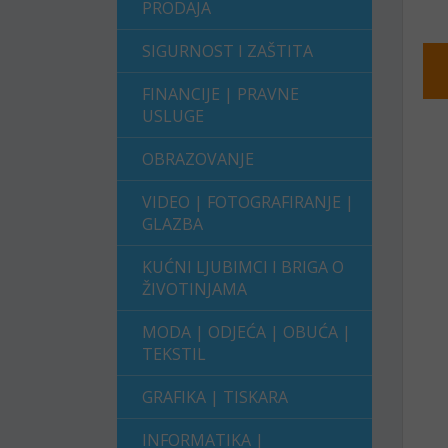
PRODAJA
SIGURNOST I ZAŠTITA
FINANCIJE | PRAVNE
USLUGE
OBRAZOVANJE
VIDEO | FOTOGRAFIRANJE |
GLAZBA
KUĆNI LJUBIMCI I BRIGA O
ŽIVOTINJAMA
MODA | ODJEĆA | OBUĆA |
TEKSTIL
GRAFIKA | TISKARA
INFORMATIKA |