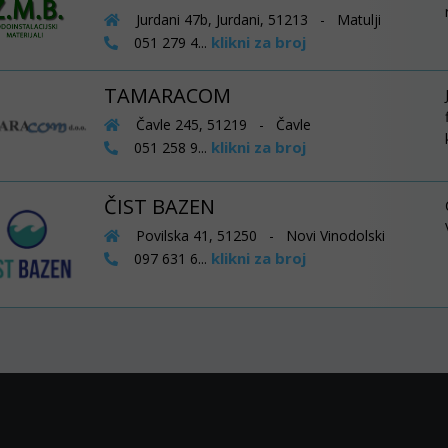
Jurdani 47b, Jurdani, 51213 - Matulji
klikni za broj
051 279 4...
TAMARACOM
Čavle 245, 51219 - Čavle
klikni za broj
051 258 9...
ČIST BAZEN
Povilska 41, 51250 - Novi Vinodolski
klikni za broj
097 631 6...