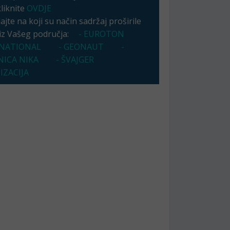
kliknite
OVDJE
jte na koji su način sadržaj proširile
 iz Vašeg područja:
- EUROTON
NATIONAL
- GEONAUT
-
NICA NIKA
- ŠVAJGER
IZACIJA