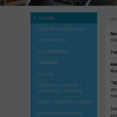
USLUGE
USL
ČIŠĆENJE I ODRŽAVANJE
Na
LOV I RIBOLOV
SOP
POLJOPRIVREDA
Te
TRGOVINE
Ad
Gr
USLUGE
"S
DRUŠTVA | UDRUGE |
US
USTANOVE | AGENCIJE
TR
SPORT I SPORTSKA OPREMA
Žel
HRANA: PROIZVODNJA,
tvr