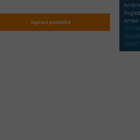
tvrtki 
Pogleda
tvrtke
Ispravi podatke
INTER
RIBAR
DERAT