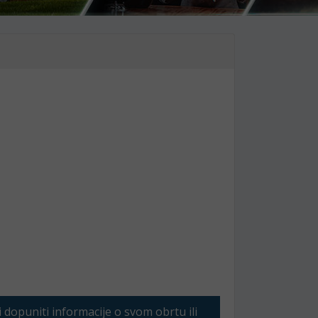
li dopuniti informacije o svom obrtu ili