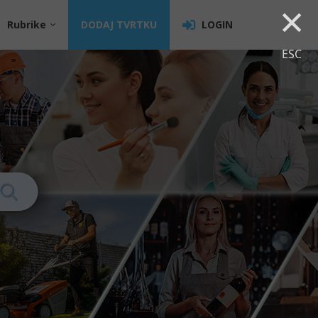
×
Rubrike
DODAJ TVRTKU
LOGIN
ESC