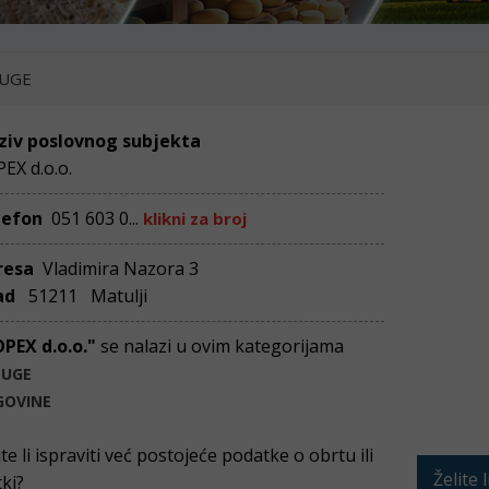
UGE
ziv poslovnog subjekta
EX d.o.o.
lefon
051 603 0...
klikni za broj
resa
Vladimira Nazora 3
ad
51211 Matulji
OPEX d.o.o."
se nalazi u ovim kategorijama
LUGE
GOVINE
ite li ispraviti već postojeće podatke o obrtu ili
Želite 
tki?