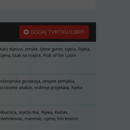
DODAJ TVRTKU/OBRT
Auto dijelovi, zimske, ljetne gume, cijena, Rijeka,
cijena, tisak na majice, Fruit of the Loom
Inženjerska geodezija, izmjere zemljišta,
prostorne analize, vođenje projekata, Rijeka
Ribarnica, svježa riba, Rijeka, Kastav,
Martinkovac, marende, cijena, fish brunch