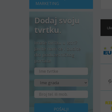
MARKETING
Dodaj svoju
tvrtku.
Uk
Imate tvrtku u Istri?
Javite nam se i budite
dio poduzetničkog
portala!
POŠALJI