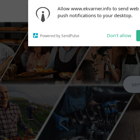
Subscribe to our
Allow www.ekvarner.info to send web
notifications!
push notifications to your desktop.
To enable permission prompts, click
on the notification icon
Don't allow
Powered by SendPulse