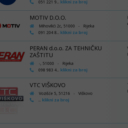
klikni za broj
051 221 9...
MOTIV D.O.O.
Mihovilići 2c, 51000 - Rijeka
klikni za broj
091 204 8...
PERAN d.o.o. ZA TEHNIČKU
ZAŠTITU
-, 51000 - Rijeka
klikni za broj
098 983 4...
VTC VIŠKOVO
Vozišće 5, 51216 - Viškovo
klikni za broj
...