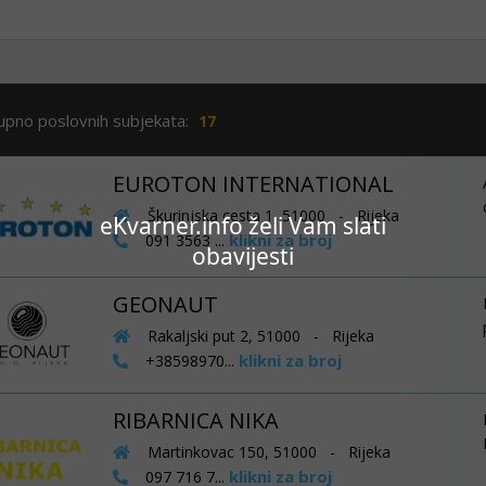
upno poslovnih subjekata:
17
EUROTON INTERNATIONAL
Škurinjska cesta 1, 51000 - Rijeka
eKvarner.info želi Vam slati
klikni za broj
091 3563 ...
obavijesti
GEONAUT
Rakaljski put 2, 51000 - Rijeka
klikni za broj
+38598970...
RIBARNICA NIKA
Martinkovac 150, 51000 - Rijeka
klikni za broj
097 716 7...