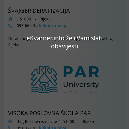
ŠVAJGER DERATIZACIJA
, 51000 - Rijeka
klikni za broj
098 664 4...
eKvarner.info želi Vam slati
Deratizacija, dezinsekcija, dezinfekcija, sanitarna zaštita,
obavijesti
Rijeka
VISOKA POSLOVNA ŠKOLA PAR
Trg Riječke rezolucije 4, 51000 - Rijeka
klikni za broj
051 327 0...