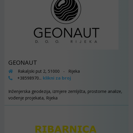
GEONAUT
Rakaljski put 2, 51000 - Rijeka
klikni za broj
+38598970...
Inženjerska geodezija, izmjere zemljišta, prostorne analize,
vođenje projekata, Rijeka