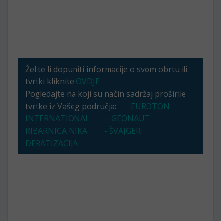
Želite li dopuniti informacije o svom obrtu ili
tvrtki kliknite
OVDJE
Pogledajte na koji su način sadržaj proširile
tvrtke iz Vašeg područja:
- EUROTON
INTERNATIONAL
- GEONAUT
-
RIBARNICA NIKA
- ŠVAJGER
DERATIZACIJA