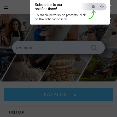
×
Subscribe to our
notifications!
To enable permission prompts, click
ESC
on the notification icon
KATALOG
USLUGE