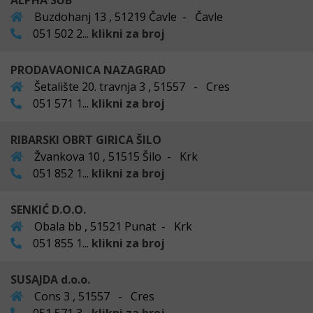
ALPHA SUB
Buzdohanj 13 , 51219 Čavle - Čavle
051 502 2...
klikni za broj
PRODAVAONICA NAZAGRAD
Šetalište 20. travnja 3 , 51557 - Cres
051 571 1...
klikni za broj
RIBARSKI OBRT GIRICA ŠILO
Žvankova 10 , 51515 Šilo - Krk
051 852 1...
klikni za broj
SENKIĆ D.O.O.
Obala bb , 51521 Punat - Krk
051 855 1...
klikni za broj
SUSAJDA d.o.o.
Cons 3 , 51557 - Cres