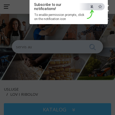
×
Subscribe to our
notifications!
To enable permission prompts, click
ESC
on the notification icon
USLUGE
LOV I RIBOLOV
KATALOG