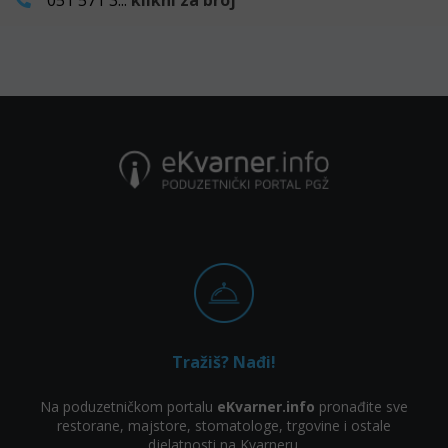
051 571 3...
klikni za broj
Tražiš? Nađi!
Na poduzetničkom portalu
eKvarner.info
pronađite sve
restorane, majstore, stomatologe, trgovine i ostale
djelatnosti na Kvarneru.