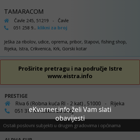
TAMARACOM
Čavle 245, 51219 - Čavle
klikni za broj
051 258 9...
Ješka za ribolov, udice, oprema, pribor, štapovi, fishing shop,
Rijeka, Istra, Crikvenica, Krk, Gorski kotar
Proširite pretragu i na područje Istre
www.eistra.info
PRESTIGE
Riva 6 (Robna kuća RI - 2 kat) , 51000 - Rijeka
eKvarner.info želi Vam slati
051 311 0...
klikni za broj
obavijesti
Ostali poslovni subjekti u drugim gradovima i općinama