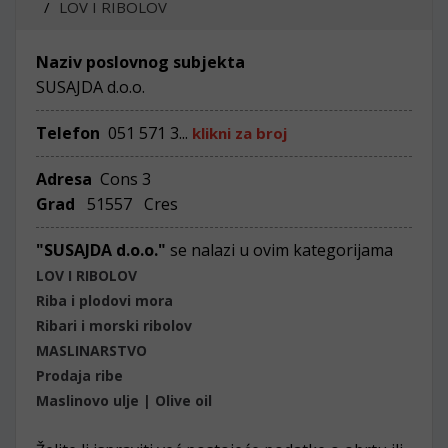
LOV I RIBOLOV
Naziv poslovnog subjekta
SUSAJDA d.o.o.
Telefon
051 571 3...
klikni za broj
Adresa
Cons 3
Grad
51557 Cres
"SUSAJDA d.o.o."
se nalazi u ovim kategorijama
LOV I RIBOLOV
Riba i plodovi mora
Ribari i morski ribolov
MASLINARSTVO
Prodaja ribe
Maslinovo ulje | Olive oil