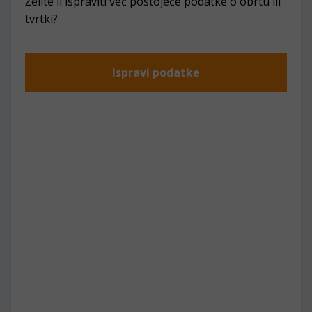
Želite li ispraviti već postojeće podatke o obrtu ili
tvrtki?
Ispravi podatke