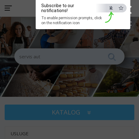
×
Subscribe to our
notifications!
To enable permission prompts, click
ESC
on the notification icon
KATALOG
USLUGE