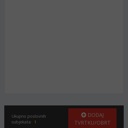
DODAJ
Ukupno poslovnih
subjekata:
1
TVRTKU/OBRT