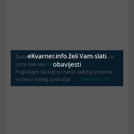
eKvarner.info želi Vam slati
Želite li dopuniti informacije o svom obrtu ili
obavijesti
tvrtki kliknite
OVDJE
Pogledajte na koji su način sadržaj proširile
tvrtke iz Vašeg područja:
- TAMARACOM