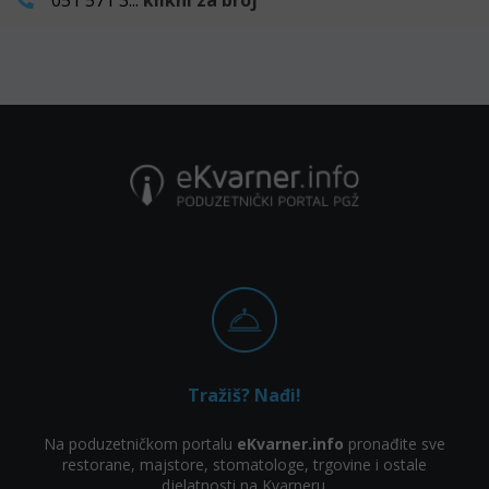
051 571 3...
klikni za broj
Tražiš? Nađi!
Na poduzetničkom portalu
eKvarner.info
pronađite sve
restorane, majstore, stomatologe, trgovine i ostale
djelatnosti na Kvarneru.