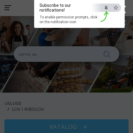
×
Subscribe to our
notifications!
To enable permission prompts, click
ESC
on the notification icon
USLUGE
LOV I RIBOLOV
KATALOG