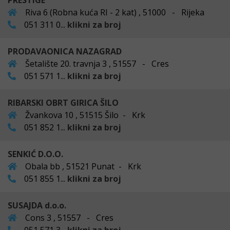
PRESTIGE
Riva 6 (Robna kuća RI - 2 kat) , 51000 - Rijeka
051 311 0...
klikni za broj
PRODAVAONICA NAZAGRAD
Šetalište 20. travnja 3 , 51557 - Cres
051 571 1...
klikni za broj
RIBARSKI OBRT GIRICA ŠILO
Žvankova 10 , 51515 Šilo - Krk
051 852 1...
klikni za broj
SENKIĆ D.O.O.
Obala bb , 51521 Punat - Krk
051 855 1...
klikni za broj
SUSAJDA d.o.o.
Cons 3 , 51557 - Cres