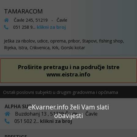
TAMARACOM
Čavle 245, 51219 - Čavle
klikni za broj
051 258 9...
Ješka za ribolov, udice, oprema, pribor, štapovi, fishing shop,
Rijeka, Istra, Crikvenica, Krk, Gorski kotar
Proširite pretragu i na područje Istre
www.eistra.info
Ostali poslovni subjekti u drugim gradovima i općinama
eKvarner.info želi Vam slati
ALPHA SUB
Buzdohanj 13 , 51219 Čavle - Čavle
obavijesti
051 502 2...
klikni za broj