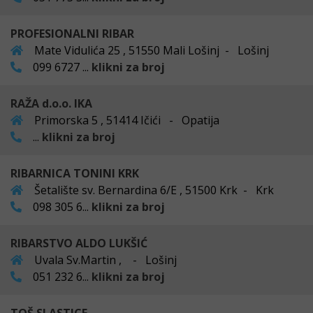
PROFESIONALNI RIBAR
Mate Vidulića 25 , 51550 Mali Lošinj - Lošinj
099 6727 ...
klikni za broj
RAŽA d.o.o. IKA
Primorska 5 , 51414 Ičići - Opatija
...
klikni za broj
RIBARNICA TONINI KRK
Šetalište sv. Bernardina 6/E , 51500 Krk - Krk
098 305 6...
klikni za broj
RIBARSTVO ALDO LUKŠIĆ
Uvala Sv.Martin , - Lošinj
051 232 6...
klikni za broj