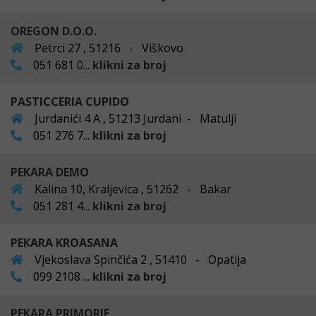
OREGON D.O.O.
Petrci 27 , 51216 - Viškovo
051 681 0...
klikni za broj
PASTICCERIA CUPIDO
Jurdanići 4 A , 51213 Jurdani - Matulji
051 276 7...
klikni za broj
PEKARA DEMO
Kalina 10, Kraljevica , 51262 - Bakar
051 281 4...
klikni za broj
PEKARA KROASANA
Vjekoslava Spinčića 2 , 51410 - Opatija
099 2108 ...
klikni za broj
PEKARA PRIMORJE