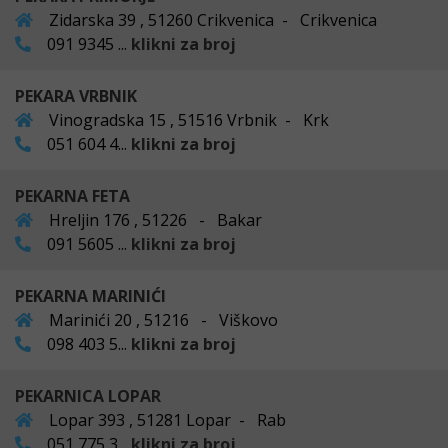
Zidarska 39 , 51260 Crikvenica - Crikvenica
091 9345 ...
klikni za broj
PEKARA VRBNIK
Vinogradska 15 , 51516 Vrbnik - Krk
051 604 4...
klikni za broj
PEKARNA FETA
Hreljin 176 , 51226 - Bakar
091 5605 ...
klikni za broj
PEKARNA MARINIĆI
Marinići 20 , 51216 - Viškovo
098 403 5...
klikni za broj
PEKARNICA LOPAR
Lopar 393 , 51281 Lopar - Rab
051 775 3...
klikni za broj