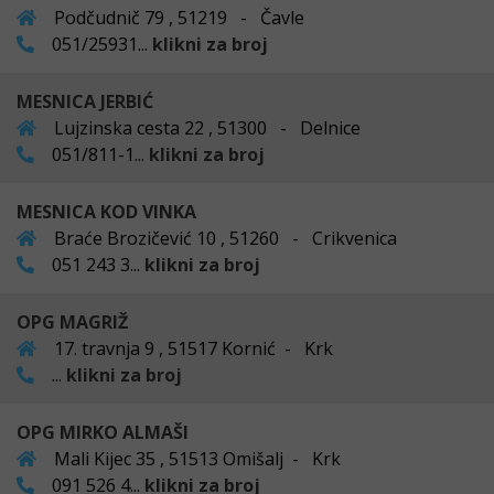
Podčudnič 79 , 51219 - Čavle
051/25931...
klikni za broj
MESNICA JERBIĆ
Lujzinska cesta 22 , 51300 - Delnice
051/811-1...
klikni za broj
MESNICA KOD VINKA
Braće Brozičević 10 , 51260 - Crikvenica
051 243 3...
klikni za broj
OPG MAGRIŽ
17. travnja 9 , 51517 Kornić - Krk
...
klikni za broj
OPG MIRKO ALMAŠI
Mali Kijec 35 , 51513 Omišalj - Krk
091 526 4...
klikni za broj