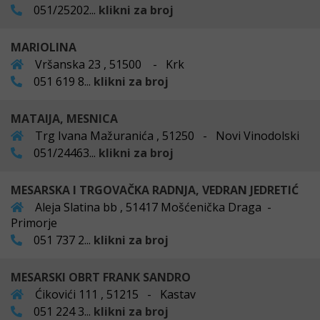
051/25202...
klikni za broj
MARIOLINA
Vršanska 23 , 51500 - Krk
051 619 8...
klikni za broj
MATAIJA, MESNICA
Trg Ivana Mažuranića , 51250 - Novi Vinodolski
051/24463...
klikni za broj
MESARSKA I TRGOVAČKA RADNJA, VEDRAN JEDRETIĆ
Aleja Slatina bb , 51417 Mošćenička Draga -
Primorje
051 737 2...
klikni za broj
MESARSKI OBRT FRANK SANDRO
Ćikovići 111 , 51215 - Kastav
051 224 3...
klikni za broj