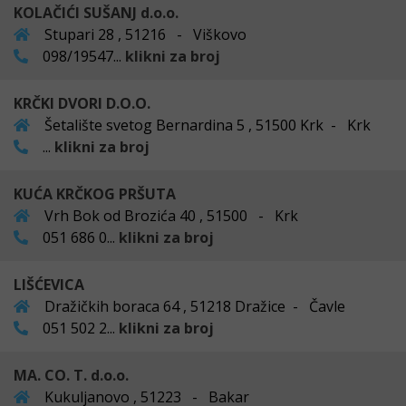
KOLAČIĆI SUŠANJ d.o.o.
Stupari 28 , 51216 - Viškovo
098/19547...
klikni za broj
KRČKI DVORI D.O.O.
Šetalište svetog Bernardina 5 , 51500 Krk - Krk
...
klikni za broj
KUĆA KRČKOG PRŠUTA
Vrh Bok od Brozića 40 , 51500 - Krk
051 686 0...
klikni za broj
LIŠĆEVICA
Dražičkih boraca 64 , 51218 Dražice - Čavle
051 502 2...
klikni za broj
MA. CO. T. d.o.o.
Kukuljanovo , 51223 - Bakar