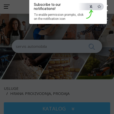
×
Subscribe to our
notifications!
To enable permission prompts, click
ESC
on the notification icon
USLUGE
HRANA: PROIZVODNJA, PRODAJA
KATALOG