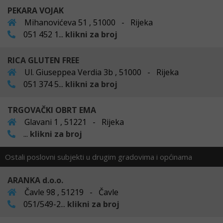
PEKARA VOJAK
Mihanovićeva 51 , 51000 - Rijeka
051 452 1...
klikni za broj
RICA GLUTEN FREE
Ul. Giuseppea Verdia 3b , 51000 - Rijeka
051 374 5...
klikni za broj
TRGOVAČKI OBRT EMA
Glavani 1 , 51221 - Rijeka
...
klikni za broj
Ostali poslovni subjekti u drugim gradovima i općinama
ARANKA d.o.o.
Čavle 98 , 51219 - Čavle
051/549-2...
klikni za broj