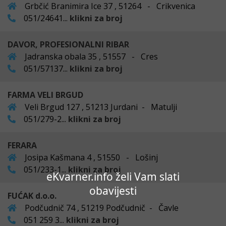
Grbčić Branimira Ice 37 , 51264 - Crikvenica
051/24641...
klikni za broj
DAVOR, PROFESIONALNI RIBAR
Jadranska obala 35 , 51557 - Cres
051/57137...
klikni za broj
FARMA VELI BRGUD
Veli Brgud 127 , 51213 Jurdani - Matulji
051/279-2...
klikni za broj
FERARA
Josipa Kašmana 4 , 51550 - Lošinj
051/233-1...
klikni za broj
eKvarner.info želi Vam slati
obavijesti
FUĆAK d.o.o.
Podčudnič 74 , 51219 Podčudnič - Čavle
051 259 3...
klikni za broj