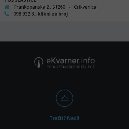
TOŠ SLASTICE
Frankopanska 2 , 51260 - Crikvenica
098 932 8...
klikni za broj
Tražiš? Nađi!