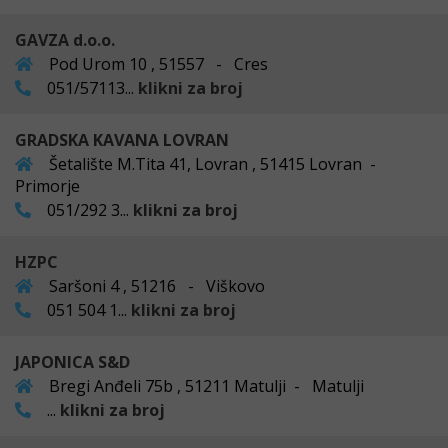
GAVZA d.o.o.
Pod Urom 10 , 51557 - Cres
051/57113...
klikni za broj
GRADSKA KAVANA LOVRAN
Šetalište M.Tita 41, Lovran , 51415 Lovran -
Primorje
051/292 3...
klikni za broj
HZPC
Saršoni 4 , 51216 - Viškovo
051 504 1...
klikni za broj
JAPONICA S&D
Bregi Anđeli 75b , 51211 Matulji - Matulji
...
klikni za broj