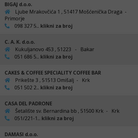
BIGAJ d.o.o.
Ljube Mrakovčića 1 , 51417 Mošćenička Draga -
Primorje
098 327 5...
klikni za broj
C. A. K. d.o.o.
Kukuljanovo 453 , 51223 - Bakar
051 686 5...
klikni za broj
CAKES & COFFEE SPECIALITY COFFEE BAR
Prikešte 3 , 51513 Omišalj - Krk
051 502 2...
klikni za broj
CASA DEL PADRONE
Šetalište sv. Bernardina bb , 51500 Krk - Krk
051/221-1...
klikni za broj
DAMASI d.o.o.