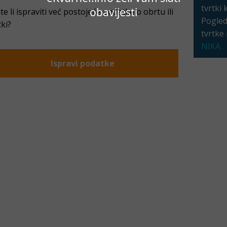
tvrtki 
obavijesti
ite li ispraviti već postojeće podatke o obrtu ili
Pogleda
tki?
tvrtke
NIKA
Ispravi podatke