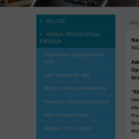
USLUGE
USL
HRANA: PROIZVODNJA,
Na
PRODAJA
RAŽ
Alkoholna i bezalkoholna
pića
Ad
Op
Jaja, tjestenina, ulja
Gr
Meso i mesne prerađevine
"RA
HR
Pekarski i mliječni proizvodi
Rib
Riba i plodovi mora
Pro
Ško
Slastice, torte, kolači
Mor