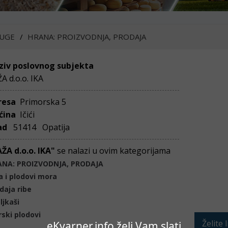
UGE
HRANA: PROIZVODNJA, PRODAJA
ziv poslovnog subjekta
A d.o.o. IKA
resa
Primorska 5
ćina
Ičići
ad
51414 Opatija
ŽA d.o.o. IKA"
se nalazi u ovim kategorijama
ANA: PROIZVODNJA, PRODAJA
a i plodovi mora
daja ribe
ljkaši
ski plodovi
Želite 
eKvarner.info želi Vam slati