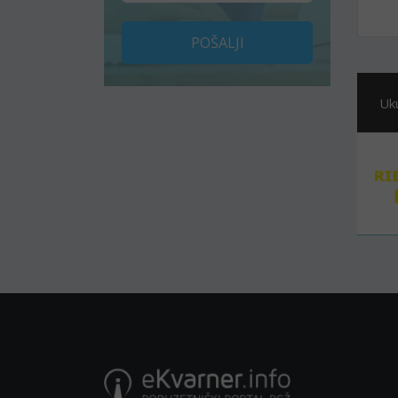
POŠALJI
Uk