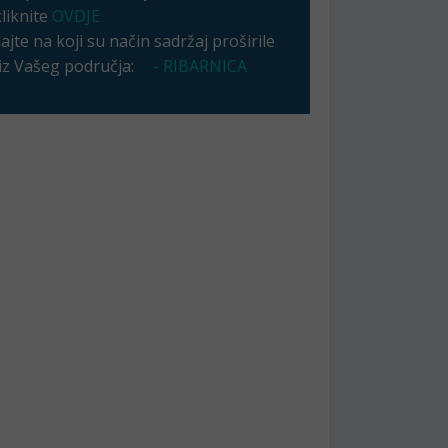
kliknite
OVDJE
jte na koji su način sadržaj proširile
 iz Vašeg područja:
- RIBARNICA