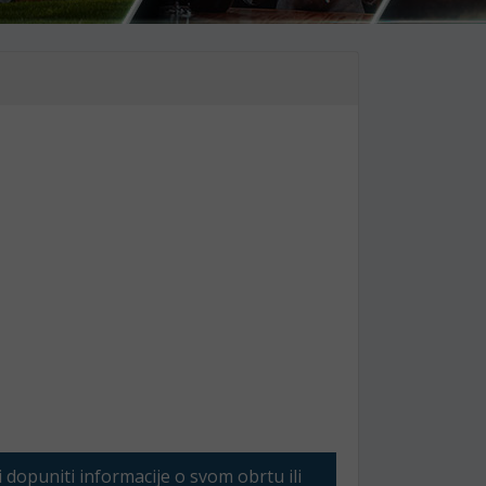
li dopuniti informacije o svom obrtu ili