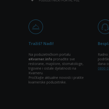
Tražiš? Nađi!
Bespl
Na poduzetničkom portalu
Radno 
eKvarner.info
pronađite sve
podršk
restorane, majstore, stomatologe,
dana od
trgovine i ostale djelatnosti na
0800 0
Kvarneru.
Pročitajte aktualne novosti i pratite
kvarnerske poduzetnike.