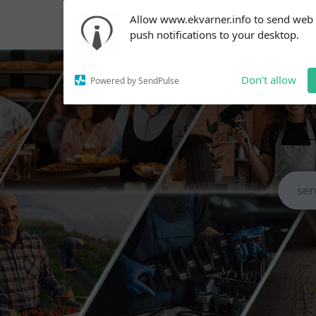
Subscribe to our
Allow www.ekvarner.info to send web
notifications!
push notifications to your desktop.
To enable permission prompts, click
on the notification icon
Don't allow
Powered by SendPulse