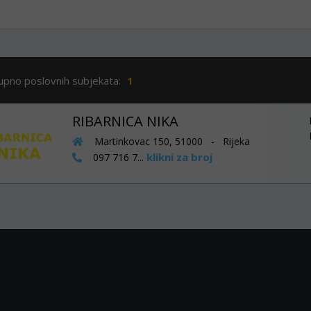
upno poslovnih subjekata:
1
RIBARNICA NIKA
Martinkovac 150, 51000 - Rijeka
klikni za broj
097 716 7...