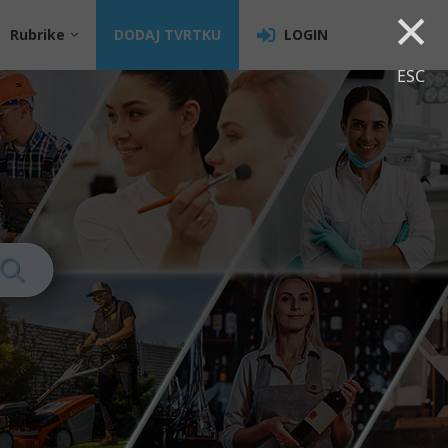
×
Rubrike
DODAJ TVRTKU
LOGIN
ESC