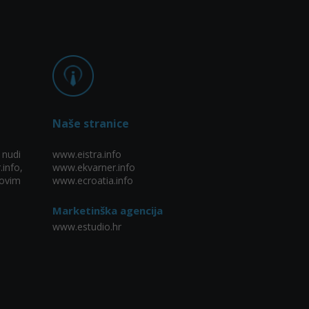
Naše stranice
 nudi
www.eistra.info
.info,
www.ekvarner.info
ovim
www.ecroatia.info
Marketinška agencija
www.estudio.hr