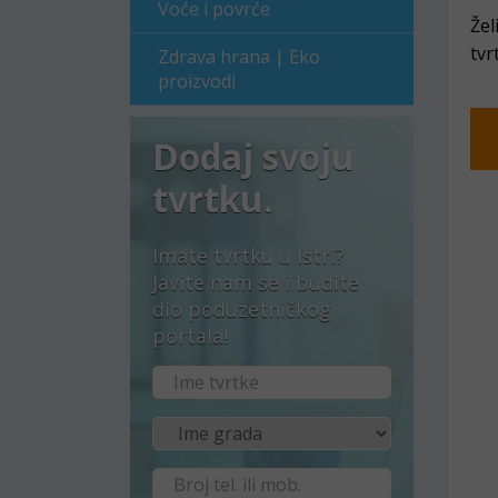
Voće i povrće
Žel
tvr
Zdrava hrana | Eko
proizvodi
Dodaj svoju
tvrtku.
Imate tvrtku u Istri?
Javite nam se i budite
dio poduzetničkog
portala!