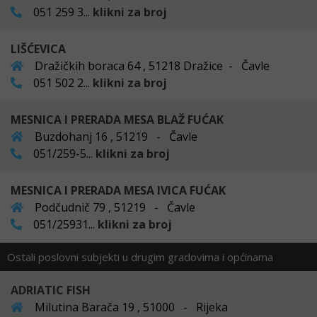
051 259 3...
klikni za broj
LIŠĆEVICA
Dražičkih boraca 64 , 51218 Dražice - Čavle
051 502 2...
klikni za broj
MESNICA I PRERADA MESA BLAŽ FUĆAK
Buzdohanj 16 , 51219 - Čavle
051/259-5...
klikni za broj
MESNICA I PRERADA MESA IVICA FUĆAK
Podčudnič 79 , 51219 - Čavle
051/25931...
klikni za broj
Ostali poslovni subjekti u drugim gradovima i općinama
ADRIATIC FISH
Milutina Barača 19 , 51000 - Rijeka