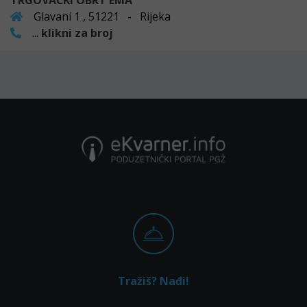
TRGOVAČKI OBRT EMA
Glavani 1 , 51221 - Rijeka
...
klikni za broj
Tražiš? Nađi!