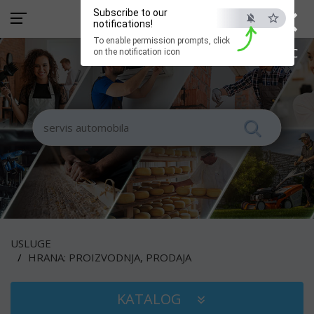
×
Subscribe to our
notifications!
To enable permission prompts, click
ESC
on the notification icon
USLUGE
HRANA: PROIZVODNJA, PRODAJA
KATALOG