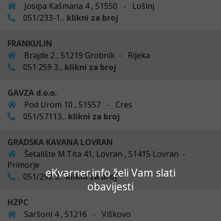
Josipa Kašmana 4 , 51550 - Lošinj
051/233-1...
klikni za broj
FRANKULIN
Brajde 2 , 51219 Grobnik - Rijeka
051 259 3...
klikni za broj
GAVZA d.o.o.
Pod Urom 10 , 51557 - Cres
051/57113...
klikni za broj
GRADSKA KAVANA LOVRAN
Šetalište M.Tita 41, Lovran , 51415 Lovran -
Primorje
eKvarner.info želi Vam slati
051/292 3...
klikni za broj
obavijesti
HZPC
Saršoni 4 , 51216 - Viškovo