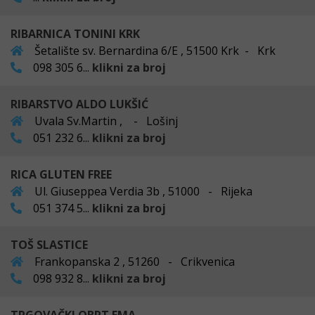
RIBARNICA TONINI KRK
Šetalište sv. Bernardina 6/E , 51500 Krk - Krk
098 305 6...
klikni za broj
RIBARSTVO ALDO LUKŠIĆ
Uvala Sv.Martin , - Lošinj
051 232 6...
klikni za broj
RICA GLUTEN FREE
Ul. Giuseppea Verdia 3b , 51000 - Rijeka
051 374 5...
klikni za broj
TOŠ SLASTICE
Frankopanska 2 , 51260 - Crikvenica
098 932 8...
klikni za broj