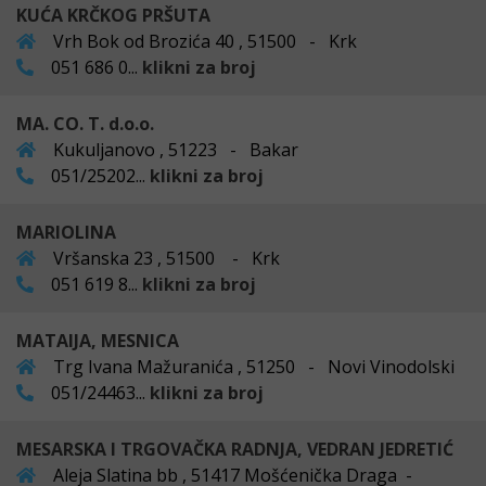
KUĆA KRČKOG PRŠUTA
Vrh Bok od Brozića 40 , 51500 - Krk
051 686 0...
klikni za broj
MA. CO. T. d.o.o.
Kukuljanovo , 51223 - Bakar
051/25202...
klikni za broj
MARIOLINA
Vršanska 23 , 51500 - Krk
051 619 8...
klikni za broj
MATAIJA, MESNICA
Trg Ivana Mažuranića , 51250 - Novi Vinodolski
051/24463...
klikni za broj
MESARSKA I TRGOVAČKA RADNJA, VEDRAN JEDRETIĆ
Aleja Slatina bb , 51417 Mošćenička Draga -