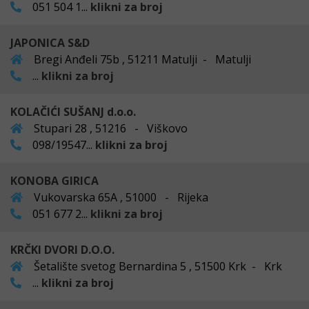
051 504 1...
klikni za broj
JAPONICA S&D
Bregi Anđeli 75b , 51211 Matulji - Matulji
...
klikni za broj
KOLAČIĆI SUŠANJ d.o.o.
Stupari 28 , 51216 - Viškovo
098/19547...
klikni za broj
KONOBA GIRICA
Vukovarska 65A , 51000 - Rijeka
051 677 2...
klikni za broj
KRČKI DVORI D.O.O.
Šetalište svetog Bernardina 5 , 51500 Krk - Krk
...
klikni za broj