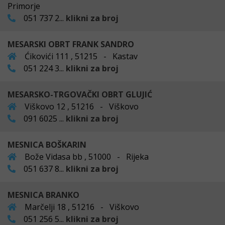
Primorje
051 737 2...
klikni za broj
MESARSKI OBRT FRANK SANDRO
Ćikovići 111 , 51215 - Kastav
051 224 3...
klikni za broj
MESARSKO-TRGOVAČKI OBRT GLUJIĆ
Viškovo 12 , 51216 - Viškovo
091 6025 ...
klikni za broj
MESNICA BOŠKARIN
Bože Vidasa bb , 51000 - Rijeka
051 637 8...
klikni za broj
MESNICA BRANKO
Marčelji 18 , 51216 - Viškovo
051 256 5...
klikni za broj