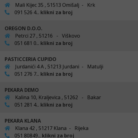
Mali Kijec 35 , 51513 Omišalj - Krk
091 526 4...
klikni za broj
OREGON D.O.O.
Petrci 27 , 51216 - Viškovo
051 681 0...
klikni za broj
PASTICCERIA CUPIDO
Jurdanići 4 A , 51213 Jurdani - Matulji
051 276 7...
klikni za broj
PEKARA DEMO
Kalina 10, Kraljevica , 51262 - Bakar
051 281 4...
klikni za broj
PEKARA KLANA
Klana 42 , 51217 Klana - Rijeka
051 80849...
klikni za broj