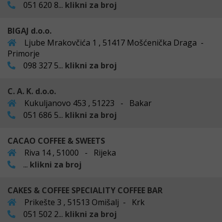
051 620 8...
klikni za broj
BIGAJ d.o.o.
Ljube Mrakovčića 1 , 51417 Mošćenička Draga -
Primorje
098 327 5...
klikni za broj
C. A. K. d.o.o.
Kukuljanovo 453 , 51223 - Bakar
051 686 5...
klikni za broj
CACAO COFFEE & SWEETS
Riva 14 , 51000 - Rijeka
...
klikni za broj
CAKES & COFFEE SPECIALITY COFFEE BAR
Prikešte 3 , 51513 Omišalj - Krk
051 502 2...
klikni za broj