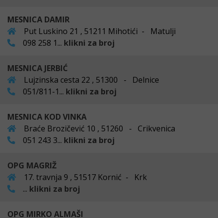
MESNICA DAMIR
Put Luskino 21 , 51211 Mihotići - Matulji
098 258 1...
klikni za broj
MESNICA JERBIĆ
Lujzinska cesta 22 , 51300 - Delnice
051/811-1...
klikni za broj
MESNICA KOD VINKA
Braće Brozičević 10 , 51260 - Crikvenica
051 243 3...
klikni za broj
OPG MAGRIŽ
17. travnja 9 , 51517 Kornić - Krk
...
klikni za broj
OPG MIRKO ALMAŠI