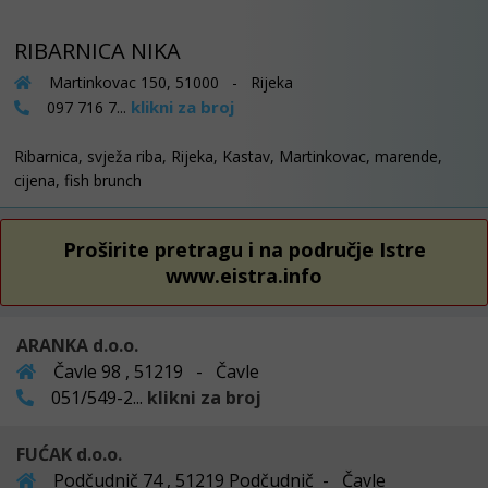
RIBARNICA NIKA
Martinkovac 150, 51000 - Rijeka
klikni za broj
097 716 7...
Ribarnica, svježa riba, Rijeka, Kastav, Martinkovac, marende,
cijena, fish brunch
Proširite pretragu i na područje Istre
www.eistra.info
ARANKA d.o.o.
Čavle 98 , 51219 - Čavle
051/549-2...
klikni za broj
FUĆAK d.o.o.
Podčudnič 74 , 51219 Podčudnič - Čavle