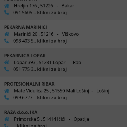
Hreljin 176 , 51226 - Bakar
091 5605 ...
klikni za broj
PEKARNA MARINIĆI
Marinići 20 , 51216 - Viškovo
098 403 5...
klikni za broj
PEKARNICA LOPAR
Lopar 393 , 51281 Lopar - Rab
051 775 3...
klikni za broj
PROFESIONALNI RIBAR
Mate Vidulića 25 , 51550 Mali Lošinj - Lošinj
099 6727 ...
klikni za broj
RAŽA d.o.o. IKA
Primorska 5 , 51414 Ičići - Opatija
...
klikni za broj