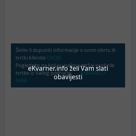
Želite li dopuniti informacije o svom obrtu ili
tvrtki kliknite
OVDJE
Pogledajte na koji su način sadržaj proširile
eKvarner.info želi Vam slati
tvrtke iz Vašeg područja:
- RIBARNICA
obavijesti
NIKA