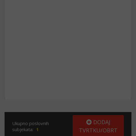
DODAJ
Ukupno poslovnih
subjekata:
1
TVRTKU/OBRT