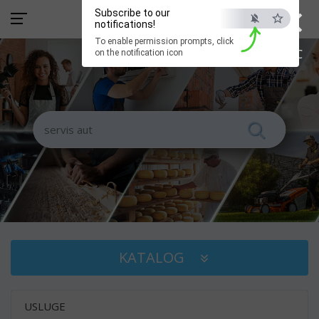
×
Subscribe to our
notifications!
To enable permission prompts, click
ESC
on the notification icon
KATALOG
USLUGE