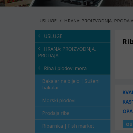
USLUGE
HRANA: PROIZVODNJA, PRODAJ
USLUGE
Ri
HRANA: PROIZVODNJA,
PRODAJA
Riba i plodovi mora
Bakalar na bijelo | Sušeni
bakalar
KVA
Morski plodovi
KAS
OPA
Prodaja ribe
Od
Ribarnica | Fish market