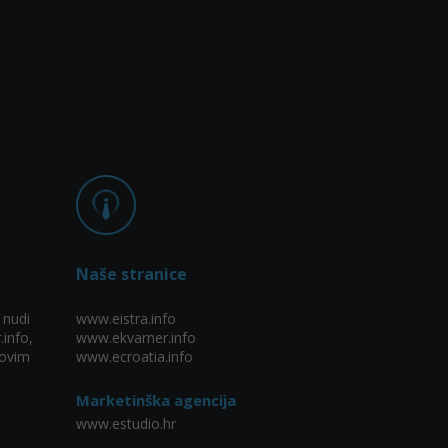
Naše stranice
 nudi
www.eistra.info
.info,
www.ekvarner.info
ovim
www.ecroatia.info
Marketinška agencija
www.estudio.hr