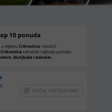
 Top 10 ponuda
a
u mjestu
Crikvenica
i okolici?
Crikvenica
zatražite najbolju ponudu
odove, školjkaše i bakalar.
R
KI
DODAJ TVRTKU/OBRT