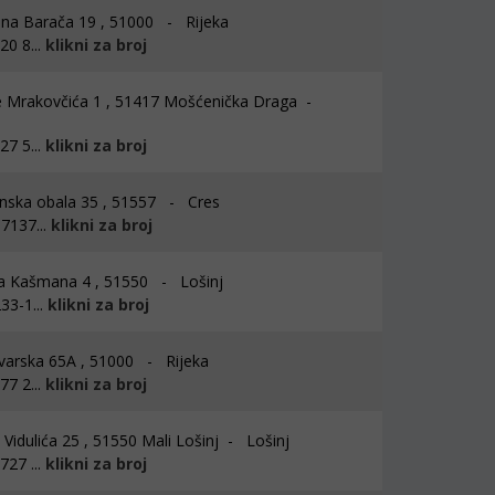
ina Barača 19 , 51000 - Rijeka
0 8...
klikni za broj
 Mrakovčića 1 , 51417 Mošćenička Draga -
7 5...
klikni za broj
nska obala 35 , 51557 - Cres
7137...
klikni za broj
a Kašmana 4 , 51550 - Lošinj
33-1...
klikni za broj
arska 65A , 51000 - Rijeka
7 2...
klikni za broj
Vidulića 25 , 51550 Mali Lošinj - Lošinj
27 ...
klikni za broj