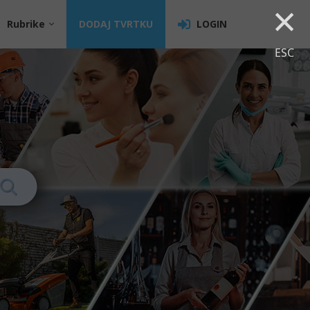
×
Rubrike
DODAJ TVRTKU
LOGIN
ESC