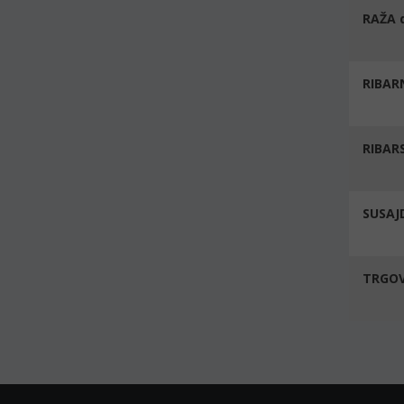
RAŽA d
RIBAR
RIBAR
SUSAJD
TRGOV