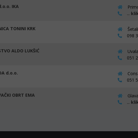
.o.o. IKA
Primo
...
kli
NICA TONINI KRK
Šetal
098 30
STVO ALDO LUKŠIĆ
Uvala
051 23
A d.o.o.
Cons 
051 57
AČKI OBRT EMA
Glava
...
kli