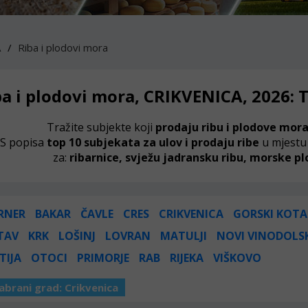
A
Riba i plodovi mora
ba i plodovi mora, CRIKVENICA, 2026:
Tražite subjekte koji
prodaju ribu i plodove mor
S popisa
top 10 subjekata za ulov i prodaju ribe
u mjestu
za:
ribarnice, svježu jadransku ribu, morske pl
RNER
BAKAR
ČAVLE
CRES
CRIKVENICA
GORSKI KOTA
TAV
KRK
LOŠINJ
LOVRAN
MATULJI
NOVI VINODOLS
TIJA
OTOCI
PRIMORJE
RAB
RIJEKA
VIŠKOVO
abrani grad:
Crikvenica