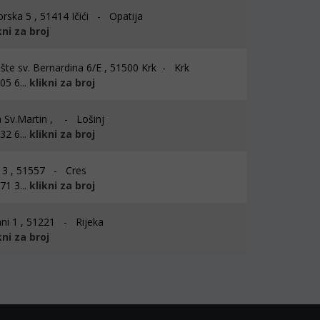
rska 5 , 51414 Ičići - Opatija
kni za broj
ište sv. Bernardina 6/E , 51500 Krk - Krk
5 6...
klikni za broj
 Sv.Martin , - Lošinj
2 6...
klikni za broj
3 , 51557 - Cres
1 3...
klikni za broj
ni 1 , 51221 - Rijeka
kni za broj