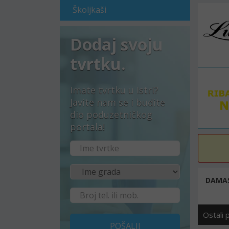
Školjkaši
Dodaj svoju
tvrtku.
Imate tvrtku u Istri?
Javite nam se i budite
dio poduzetničkog
portala!
DAMASI
Ostali 
POŠALJI