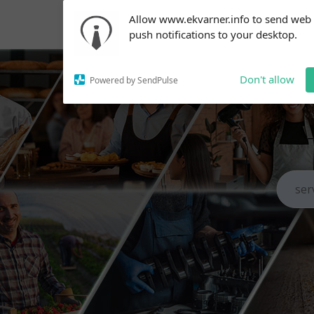
Subscribe to our
Allow www.ekvarner.info to send web
notifications!
push notifications to your desktop.
To enable permission prompts, click
on the notification icon
Don't allow
Powered by SendPulse