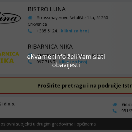
BISTRO LUNA
Strossmayerovo šetalište 14a, 51260 -
Crikvenica
klikni za broj
+385 5124...
RIBARNICA NIKA
Martinkovac 150, 51000 - Rijeka
eKvarner.info želi Vam slati
klikni za broj
097 716 7...
obavijesti
Proširite pretragu i na područje Ist
 d.o.o.
Grbči
051/2
poslovni subjekti u drugim gradovima i općinama