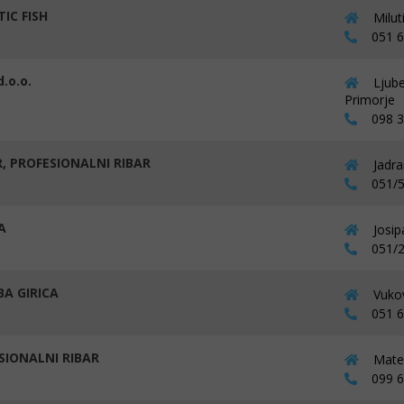
IC FISH
Milut
051 62
d.o.o.
Ljube
Primorje
098 32
, PROFESIONALNI RIBAR
Jadra
051/5
A
Josip
051/2
A GIRICA
Vukov
051 67
SIONALNI RIBAR
Mate 
099 67