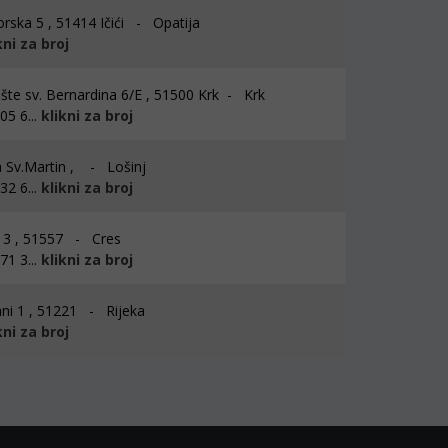
rska 5 , 51414 Ičići - Opatija
kni za broj
ište sv. Bernardina 6/E , 51500 Krk - Krk
5 6...
klikni za broj
 Sv.Martin , - Lošinj
2 6...
klikni za broj
3 , 51557 - Cres
1 3...
klikni za broj
ni 1 , 51221 - Rijeka
kni za broj