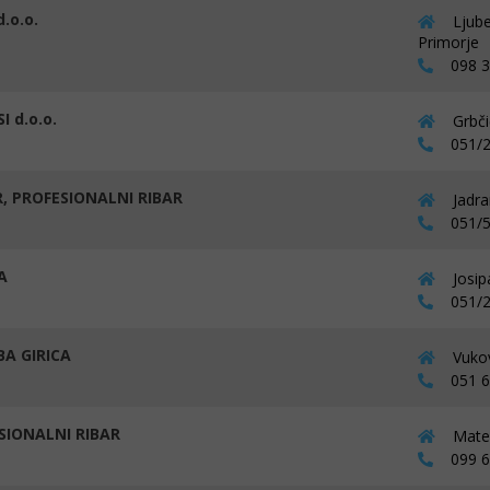
d.o.o.
Ljube
Primorje
098 32
 d.o.o.
Grbči
051/2
, PROFESIONALNI RIBAR
Jadra
051/5
A
Josip
051/2
A GIRICA
Vukov
051 67
SIONALNI RIBAR
Mate 
099 67