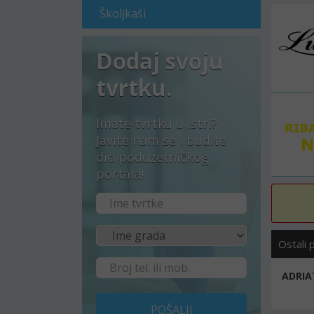
Školjkaši
Dodaj svoju
tvrtku.
Imate tvrtku u Istri?
Javite nam se i budite
dio poduzetničkog
portala!
Ostali 
ADRIAT
POŠALJI