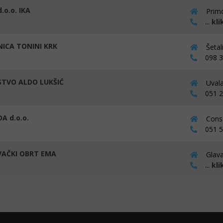
.o.o. IKA
Primo
...
kli
NICA TONINI KRK
Šetal
098 30
STVO ALDO LUKŠIĆ
Uvala
051 23
A d.o.o.
Cons 
051 57
AČKI OBRT EMA
Glava
...
kli