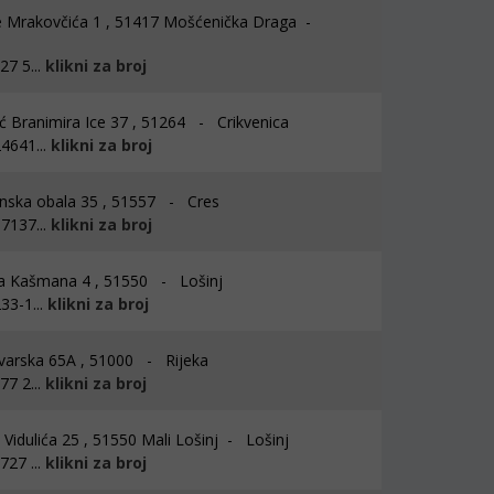
 Mrakovčića 1 , 51417 Mošćenička Draga -
7 5...
klikni za broj
ć Branimira Ice 37 , 51264 - Crikvenica
4641...
klikni za broj
nska obala 35 , 51557 - Cres
7137...
klikni za broj
a Kašmana 4 , 51550 - Lošinj
33-1...
klikni za broj
arska 65A , 51000 - Rijeka
7 2...
klikni za broj
Vidulića 25 , 51550 Mali Lošinj - Lošinj
27 ...
klikni za broj