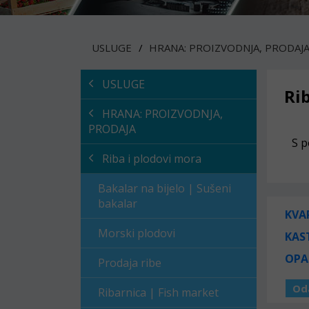
USLUGE
HRANA: PROIZVODNJA, PRODAJ
USLUGE
Ri
HRANA: PROIZVODNJA,
PRODAJA
S p
Riba i plodovi mora
Bakalar na bijelo | Sušeni
bakalar
KVA
Morski plodovi
KAS
OPA
Prodaja ribe
Od
Ribarnica | Fish market