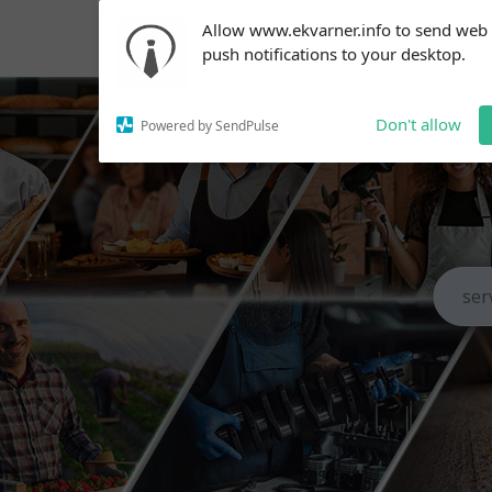
Subscribe to our
Allow www.ekvarner.info to send web
notifications!
push notifications to your desktop.
To enable permission prompts, click
on the notification icon
Don't allow
Powered by SendPulse