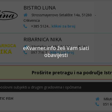
BISTRO LUNA
Strossmayerovo šetalište 14a, 51260 -
Crikvenica
klikni za broj
+385 5124...
RIBARNICA NIKA
Martinkovac 150, 51000 - Rijeka
eKvarner.info želi Vam slati
klikni za broj
097 716 7...
obavijesti
Proširite pretragu i na područje Ist
poslovni subjekti u drugim gradovima i općinama
IC FISH
Milut
051 62