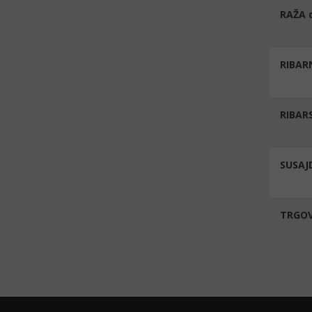
RAŽA d
RIBAR
RIBAR
SUSAJD
TRGOV