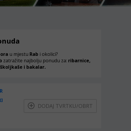
ponuda
mora
u mjestu
Rab
i okolici?
b
zatražite najbolju ponudu za:
ribarnice,
školjkaše i bakalar.
R
KI
DODAJ TVRTKU/OBRT