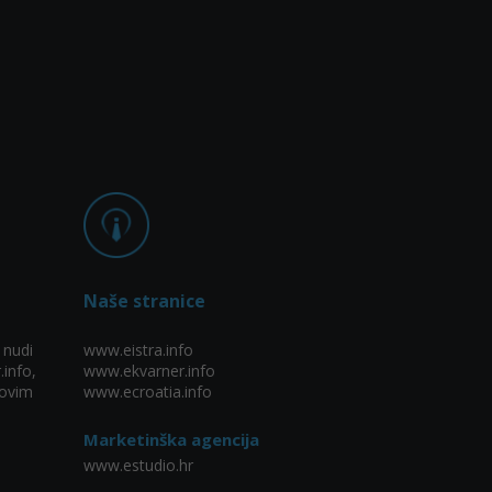
Naše stranice
 nudi
www.eistra.info
.info,
www.ekvarner.info
ovim
www.ecroatia.info
Marketinška agencija
www.estudio.hr