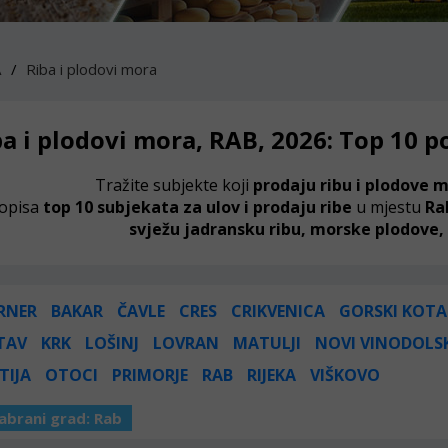
A
Riba i plodovi mora
ba i plodovi mora, RAB, 2026: Top 10 
Tražite subjekte koji
prodaju ribu i plodove 
opisa
top 10 subjekata za ulov i prodaju ribe
u mjestu
Ra
svježu jadransku ribu, morske plodove, 
RNER
BAKAR
ČAVLE
CRES
CRIKVENICA
GORSKI KOTA
TAV
KRK
LOŠINJ
LOVRAN
MATULJI
NOVI VINODOLS
TIJA
OTOCI
PRIMORJE
RAB
RIJEKA
VIŠKOVO
abrani grad:
Rab