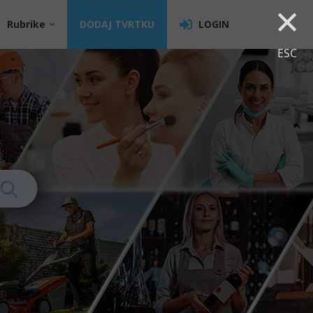
×
Rubrike
DODAJ TVRTKU
LOGIN
ESC