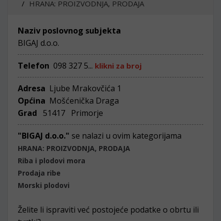
HRANA: PROIZVODNJA, PRODAJA
Naziv poslovnog subjekta
BIGAJ d.o.o.
Telefon
098 327 5...
klikni za broj
Adresa
Ljube Mrakovčića 1
Općina
Mošćenička Draga
Grad
51417 Primorje
"BIGAJ d.o.o."
se nalazi u ovim kategorijama
HRANA: PROIZVODNJA, PRODAJA
Riba i plodovi mora
Prodaja ribe
Morski plodovi
Želite li ispraviti već postojeće podatke o obrtu ili