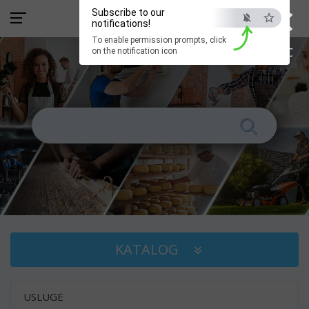
×
Subscribe to our
notifications!
To enable permission prompts, click
ESC
on the notification icon
KATALOG
USLUGE