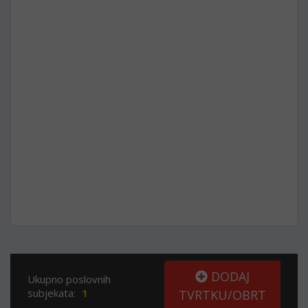
DODAJ
Ukupno poslovnih
subjekata:
1
TVRTKU/OBRT