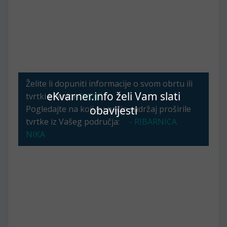
Želite li dopuniti informacije o svom obrtu ili
eKvarner.info želi Vam slati
tvrtki kliknite
OVDJE
Pogledajte na koji su način sadržaj proširile
obavijesti
tvrtke iz Vašeg područja:
- RIBARNICA
NIKA