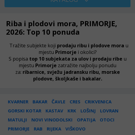
Riba i plodovi mora, PRIMORJE,
2026: Top 10 ponuda
Tražite subjekte koji
prodaju ribu i plodove mora
u
mjestu
Primorje
i okolici?
S popisa
top 10 subjekata za ulov i prodaju ribe
u
mjestu
Primorje
zatražite najbolju ponudu
za:
ribarnice, svježu jadransku ribu, morske
plodove, školjkaše i bakalar.
KVARNER
BAKAR
ČAVLE
CRES
CRIKVENICA
GORSKI KOTAR
KASTAV
KRK
LOŠINJ
LOVRAN
MATULJI
NOVI VINODOLSKI
OPATIJA
OTOCI
PRIMORJE
RAB
RIJEKA
VIŠKOVO