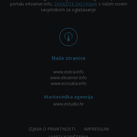
portalu eKvarner.info,
ZAKAŽITE SASTANAK
s Vašim novim
savjetnikom za oglašavanje.
Naše stranice
www.eistra.info
www.ekvarner.info
www.ecroatia.info
Marketinška agencija
www.estudio.hr
IZJAVA O PRIVATNOSTI
IMPRESSUM
UVJETI KORIŠTENJA