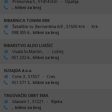
Primorska 5 , 51414 Ičići - Opatija
...
klikni za broj
RIBARNICA TONINI KRK
Šetalište sv. Bernardina 6/E , 51500 Krk - Krk
098 305 6...
klikni za broj
RIBARSTVO ALDO LUKŠIĆ
Uvala Sv.Martin , - Lošinj
051 232 6...
klikni za broj
SUSAJDA d.o.o.
Cons 3 , 51557 - Cres
051 571 3...
klikni za broj
TRGOVAČKI OBRT EMA
Glavani 1 , 51221 - Rijeka
...
klikni za broj