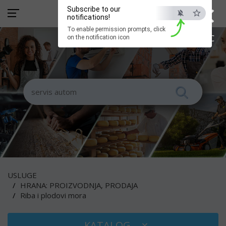
×
Subscribe to our
notifications!
To enable permission prompts, click
ESC
on the notification icon
USLUGE
HRANA: PROIZVODNJA, PRODAJA
Riba i plodovi mora
KATALOG