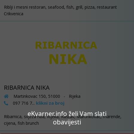
Riblji i mesni restoran, seafood, fish, grill, pizza, restaurant
Crikvenica
RIBARNICA NIKA
Martinkovac 150, 51000 - Rijeka
klikni za broj
097 716 7...
eKvarner.info želi Vam slati
Ribarnica, svježa riba, Rijeka, Kastav, Martinkovac, marende,
obavijesti
cijena, fish brunch