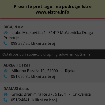
Proširite pretragu i na područje Istre
www.eistra.info
BIGAJ d.o.o.
Ljube Mrakovčića 1 , 51417 Mošćenička Draga -
Primorje
098 327 5...
klikni za broj
Ostali poslovni subjekti u drugim gradovima i općinama
ADRIATIC FISH
Milutina Barača 19 , 51000 - Rijeka
051 620 8...
klikni za broj
DAMASI d.o.o.
Grbčić Branimira Ice 37 , 51264 - Crikvenica
051/24641...
klikni za broj